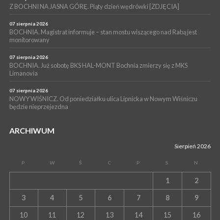
Grzyba: Zenek Martyniuk i Justyna Steczkowska
Z BOCHNI NA JASNA GÓRĘ. Piąty dzień wędrówki [ZDJĘCIA]
07 sierpnia 2026
BOCHNIA. Magistrat informuje – stan mostu wiszącego nad Rabą jest
monitorowany
07 sierpnia 2026
BOCHNIA. Już sobotę BKS HAL-MONT Bochnia zmierzy się z MKS
Limanovia
07 sierpnia 2026
NOWY WIŚNICZ. Od poniedziałku ulica Lipnicka w Nowym Wiśniczu
będzie nieprzejezdna
ARCHIWUM
Sierpień 2026
P
W
Ś
C
P
S
N
1
2
3
4
5
6
7
8
9
10
11
12
13
14
15
16