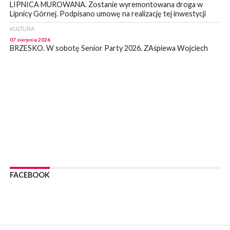
LIPNICA MUROWANA. Zostanie wyremontowana droga w
Lipnicy Górnej. Podpisano umowę na realizację tej inwestycji
KULTURA
07 sierpnia 2026
BRZESKO. W sobotę Senior Party 2026. ZAśpiewa Wojciech
Gąssowski
WYDARZENIA
06 sierpnia 2026
Z BOCHNI NA JASNĄ GÓRĘ. Trzeci dzień wędrówki [ZDJĘCIA]
WYDARZENIA
06 sierpnia 2026
BOCHNIA. W niedzielę memoriałowy Bieg Majora Bacy. Będą
zmiany w organizacji ruchu [MAPA]
WYDARZENIA
06 sierpnia 2026
BOCHNIA. Podpisano umowę na wykonanie dokumentacji
FACEBOOK
projektowej przebudowy ulicy Dołuszyckiej
WYDARZENIA
06 sierpnia 2026
POWIAT BRZESKI. Blisko dzieci, blisko rodziców – warsztaty dla
rodziców