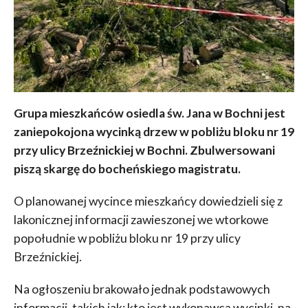
Grupa mieszkańców osiedla św. Jana w Bochni jest
zaniepokojona wycinką drzew w pobliżu bloku nr 19
przy ulicy Brzeźnickiej w Bochni. Zbulwersowani
piszą skargę do bocheńskiego magistratu.
O planowanej wycince mieszkańcy dowiedzieli się z
lakonicznej informacji zawieszonej we wtorkowe
popołudnie w pobliżu bloku nr 19 przy ulicy
Brzeźnickiej.
Na ogłoszeniu brakowało jednak podstawowych
informacji, takich jak: kto jest wykonawcą wycinki, na