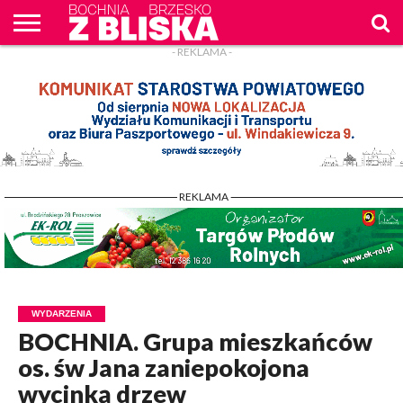
- REKLAMA -
O
NAS
WIADOMOŚCI
ZAPYTAM
CENNIK
KONTAKT
WPROST
REKLAM
- REKLAMA -
WYDARZENIA
BOCHNIA. Grupa mieszkańców
os. św Jana zaniepokojona
wycinką drzew