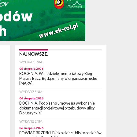
NAJNOWSZE.
WYDARZENIA
06 sierpnia 2026
BOCHNIA. W niedzielę memoriałowy Bieg
Majora Bacy. Będą zmiany w organizacji ruchu
[MAPA]
WYDARZENIA
06 sierpnia 2026
BOCHNIA. Podpisano umowę na wykonanie
dokumentacji projektowej przebudowy ulicy
Dołuszyckiej
WYDARZENIA
06 sierpnia 2026
POWIAT BRZESKI. Blisko dzieci, blisko rodziców