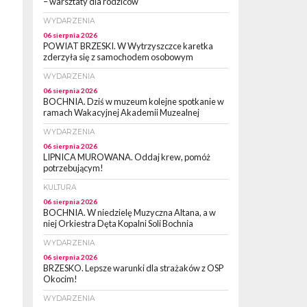
– warsztaty dla rodziców
WYDARZENIA
06 sierpnia 2026
POWIAT BRZESKI. W Wytrzyszczce karetka
zderzyła się z samochodem osobowym
WYDARZENIA
06 sierpnia 2026
BOCHNIA. Dziś w muzeum kolejne spotkanie w
ramach Wakacyjnej Akademii Muzealnej
WYDARZENIA
06 sierpnia 2026
LIPNICA MUROWANA. Oddaj krew, pomóż
potrzebującym!
KULTURA
06 sierpnia 2026
BOCHNIA. W niedzielę Muzyczna Altana, a w
niej Orkiestra Dęta Kopalni Soli Bochnia
WYDARZENIA
06 sierpnia 2026
BRZESKO. Lepsze warunki dla strażaków z OSP
Okocim!
WYDARZENIA