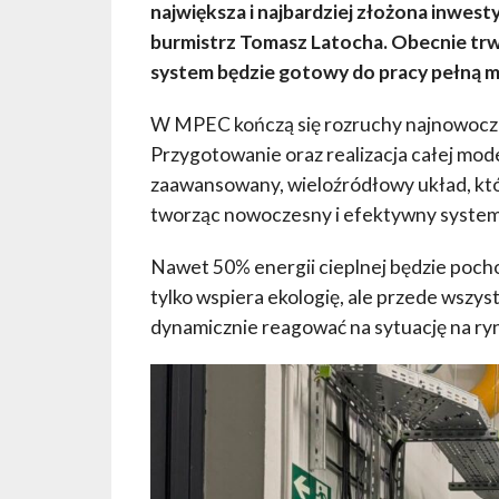
największa i najbardziej złożona inwest
burmistrz Tomasz Latocha.
Obecnie trw
system będzie gotowy do pracy pełną 
W MPEC kończą się rozruchy najnowocze
Przygotowanie oraz realizacja całej mode
zaawansowany, wieloźródłowy układ, któ
tworząc nowoczesny i efektywny system
Nawet 50% energii cieplnej będzie pocho
tylko wspiera ekologię, ale przede wszy
dynamicznie reagować na sytuację na ryn