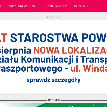
I
ZAPYTAM WPROST
CENNIK REKLAM
KONTAKT
- REKLAMA -
- REKLAMA -