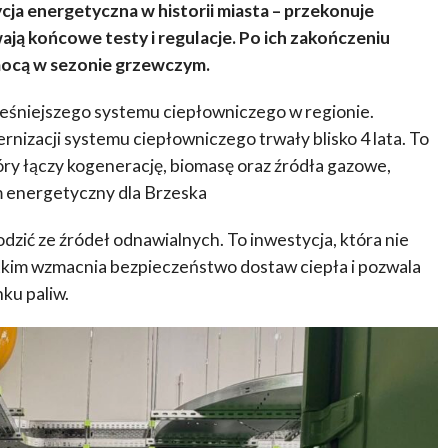
ycja energetyczna w historii miasta – przekonuje
ają końcowe testy i regulacje. Po ich zakończeniu
mocą w sezonie grzewczym.
śniejszego systemu ciepłowniczego w regionie.
rnizacji systemu ciepłowniczego trwały blisko 4 lata. To
ry łączy kogenerację, biomasę oraz źródła gazowe,
 energetyczny dla Brzeska
dzić ze źródeł odnawialnych. To inwestycja, która nie
stkim wzmacnia bezpieczeństwo dostaw ciepła i pozwala
ku paliw.