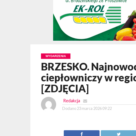
WYDARZENIA
BRZESKO. Najnowoc
ciepłowniczy w regi
[ZDJĘCIA]
Redakcja
Dodano
23 marca 2026 09:22