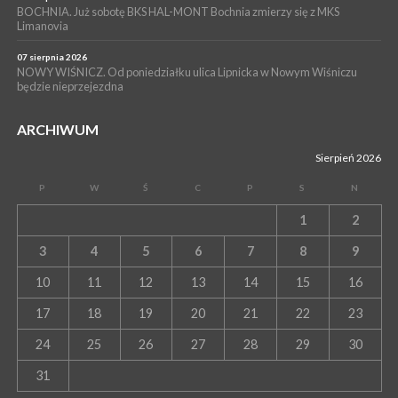
BOCHNIA. Już sobotę BKS HAL-MONT Bochnia zmierzy się z MKS
Limanovia
07 sierpnia 2026
NOWY WIŚNICZ. Od poniedziałku ulica Lipnicka w Nowym Wiśniczu
będzie nieprzejezdna
ARCHIWUM
Sierpień 2026
P
W
Ś
C
P
S
N
1
2
3
4
5
6
7
8
9
10
11
12
13
14
15
16
17
18
19
20
21
22
23
24
25
26
27
28
29
30
31