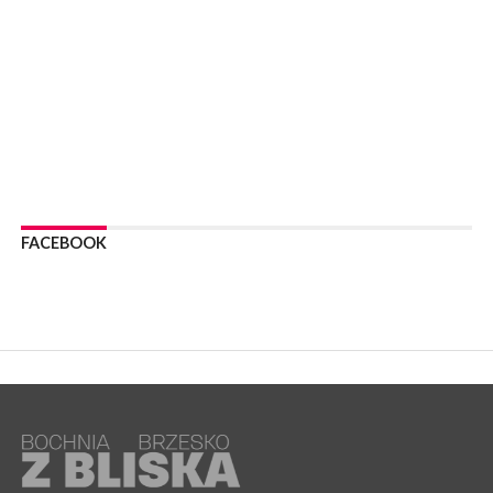
WYDARZENIA
06 sierpnia 2026
Z BOCHNI NA JASNĄ GÓRĘ. Trzeci dzień wędrówki [ZDJĘCIA]
WYDARZENIA
06 sierpnia 2026
BOCHNIA. W niedzielę memoriałowy Bieg Majora Bacy. Będą
zmiany w organizacji ruchu [MAPA]
WYDARZENIA
06 sierpnia 2026
BOCHNIA. Podpisano umowę na wykonanie dokumentacji
FACEBOOK
projektowej przebudowy ulicy Dołuszyckiej
WYDARZENIA
06 sierpnia 2026
POWIAT BRZESKI. Blisko dzieci, blisko rodziców – warsztaty dla
rodziców
WYDARZENIA
06 sierpnia 2026
POWIAT BRZESKI. W Wytrzyszczce karetka zderzyła się z
samochodem osobowym
WYDARZENIA