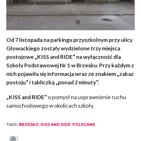
Od 7 listopada na parkingu przyszkolnym przy ulicy
Głowackiego zostały wydzielone trzy miejsca
postojowe „KISS and RIDE” na wyłączność dla
Szkoły Podstawowej Nr 1 w Brzesku. Przy każdym z
nich pojawiła się informacja wraz ze znakiem „zakaz
postoju” i tabliczką „ponad 2 minuty”.
„KISS and RIDE”
o pomysł na usprawnienie ruchu
samochodowego w okolicach szkoły.
TAGI:
BRZESKO
,
KISS AND RIDE
,
POLECANE