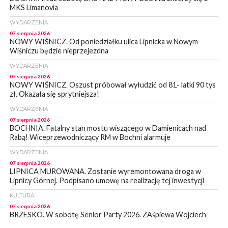
MKS Limanovia
WYDARZENIA
07 sierpnia 2026
NOWY WIŚNICZ. Od poniedziałku ulica Lipnicka w Nowym
Wiśniczu będzie nieprzejezdna
WYDARZENIA
07 sierpnia 2026
NOWY WIŚNICZ. Oszust próbował wyłudzić od 81- latki 90 tys
zł. Okazała się sprytniejsza!
WYDARZENIA
07 sierpnia 2026
BOCHNIA. Fatalny stan mostu wiszącego w Damienicach nad
Rabą! Wiceprzewodniczący RM w Bochni alarmuje
WYDARZENIA
07 sierpnia 2026
LIPNICA MUROWANA. Zostanie wyremontowana droga w
Lipnicy Górnej. Podpisano umowę na realizację tej inwestycji
KULTURA
07 sierpnia 2026
BRZESKO. W sobotę Senior Party 2026. ZAśpiewa Wojciech
Gąssowski