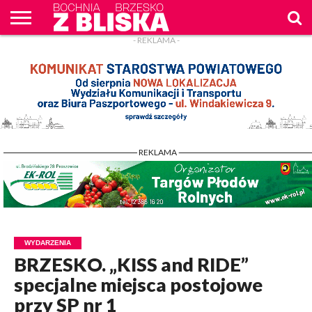
- REKLAMA -
O
NAS
WIADOMOŚCI
ZAPYTAM
CENNIK
KONTAKT
WPROST
REKLAM
- REKLAMA -
WYDARZENIA
BRZESKO. „KISS and RIDE”
specjalne miejsca postojowe
przy SP nr 1