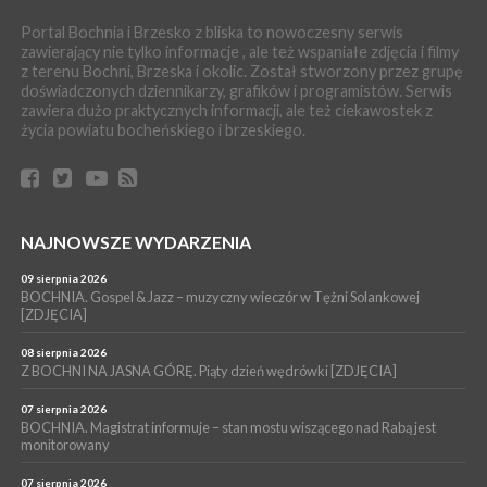
06 sierpnia 2026
BOCHNIA. Dziś w muzeum kolejne spotkanie w ramach
Portal Bochnia i Brzesko z bliska to nowoczesny serwis
Wakacyjnej Akademii Muzealnej
zawierający nie tylko informacje , ale też wspaniałe zdjęcia i filmy
z terenu Bochni, Brzeska i okolic. Został stworzony przez grupę
WYDARZENIA
doświadczonych dziennikarzy, grafików i programistów. Serwis
06 sierpnia 2026
zawiera dużo praktycznych informacji, ale też ciekawostek z
LIPNICA MUROWANA. Oddaj krew, pomóż potrzebującym!
życia powiatu bocheńskiego i brzeskiego.
KULTURA
06 sierpnia 2026
BOCHNIA. W niedzielę Muzyczna Altana, a w niej Orkiestra Dęta
Kopalni Soli Bochnia
WYDARZENIA
NAJNOWSZE WYDARZENIA
06 sierpnia 2026
BRZESKO. Lepsze warunki dla strażaków z OSP Okocim!
09 sierpnia 2026
BOCHNIA. Gospel & Jazz – muzyczny wieczór w Tężni Solankowej
WYDARZENIA
[ZDJĘCIA]
06 sierpnia 2026
BORZĘCIN. Już w najbliższy weekend XIX Borzęckie Święto
08 sierpnia 2026
Grzyba: Zenek Martyniuk i Justyna Steczkowska
Z BOCHNI NA JASNA GÓRĘ. Piąty dzień wędrówki [ZDJĘCIA]
07 sierpnia 2026
BOCHNIA. Magistrat informuje – stan mostu wiszącego nad Rabą jest
monitorowany
07 sierpnia 2026