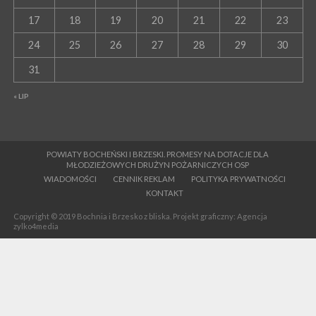
17
18
19
20
21
22
23
24
25
26
27
28
29
30
31
« LIP
POWIATY BOCHEŃSKI I BRZESKI. PROMESY NA DOTACJE DLA
MŁODZIEŻOWYCH DRUŻYN POŻARNICZYCH OSP
WIADOMOŚCI
CENNIK REKLAM
POLITYKA PRYWATNOŚCI
KONTAKT
Copyright © 2019 Bochnia i Brzesko z bliska. Projekt graficzny: Agencja
zylko4media