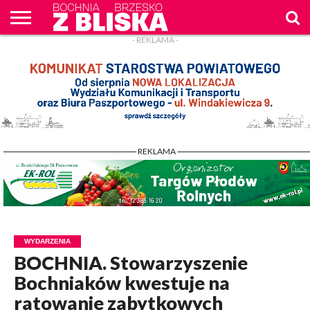
- REKLAMA -
O
NAS
WIADOMOŚCI
ZAPYTAM
CENNIK
KONTAKT
WPROST
REKLAM
- REKLAMA -
WYDARZENIA
BOCHNIA. Stowarzyszenie
Bochniaków kwestuje na
ratowanie zabytkowych