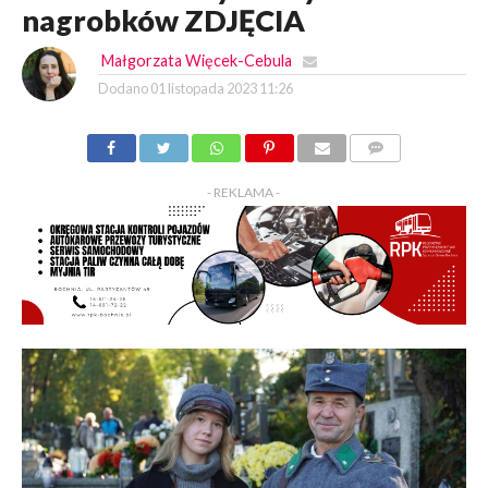
nagrobków ZDJĘCIA
Małgorzata Więcek-Cebula
Dodano
01 listopada 2023 11:26
KOMENTARZY
- REKLAMA -