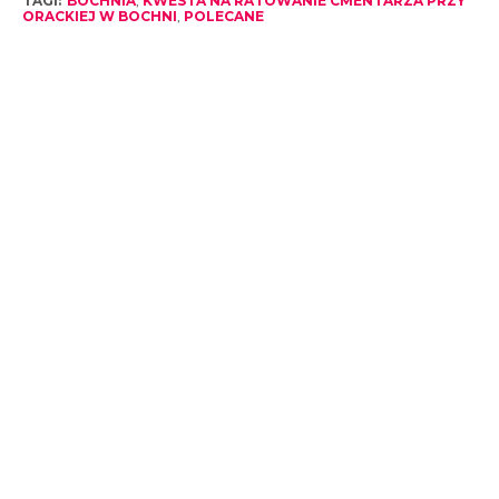
TAGI:
BOCHNIA
,
KWESTA NA RATOWANIE CMENTARZA PRZY
ORACKIEJ W BOCHNI
,
POLECANE