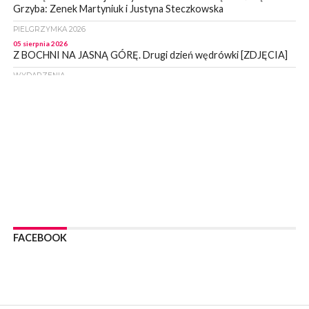
Grzyba: Zenek Martyniuk i Justyna Steczkowska
PIELGRZYMKA 2026
05 sierpnia 2026
Z BOCHNI NA JASNĄ GÓRĘ. Drugi dzień wędrówki [ZDJĘCIA]
WYDARZENIA
05 sierpnia 2026
NASZ NEWS. Powstał Komitet Ochrony Ładu
Przestrzennego Miasta Bochnia. To odpowiedź na działania
magistratu
WYDARZENIA
05 sierpnia 2026
LIPNICA MUROWANA. Na święcie gminy zagra zespół Kombi
[PROGRAM]
WYDARZENIA
05 sierpnia 2026
GMINA DRWINIA. 45 dzieci będzie się uczyć pływać. Zajęcia
FACEBOOK
ruszą we wrześniu
WYDARZENIA
05 sierpnia 2026
BRZESKO. RPWiK apeluje o racjonalne gospodarowanie wodą