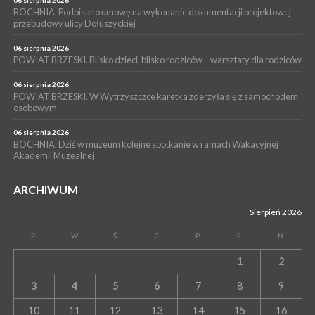
BOCHNIA. Podpisano umowę na wykonanie dokumentacji projektowej
przebudowy ulicy Dołuszyckiej
06 sierpnia 2026
POWIAT BRZESKI. Blisko dzieci, blisko rodziców – warsztaty dla rodziców
06 sierpnia 2026
POWIAT BRZESKI. W Wytrzyszczce karetka zderzyła się z samochodem
osobowym
06 sierpnia 2026
BOCHNIA. Dziś w muzeum kolejne spotkanie w ramach Wakacyjnej
Akademii Muzealnej
ARCHIWUM
Sierpień 2026
P
W
Ś
C
P
S
N
1
2
3
4
5
6
7
8
9
10
11
12
13
14
15
16