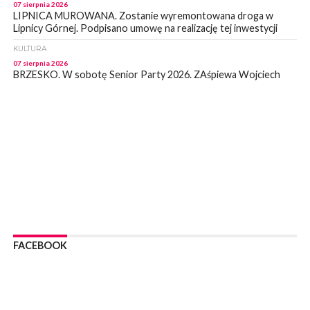
07 sierpnia 2026
LIPNICA MUROWANA. Zostanie wyremontowana droga w
Lipnicy Górnej. Podpisano umowę na realizację tej inwestycji
KULTURA
07 sierpnia 2026
BRZESKO. W sobotę Senior Party 2026. ZAśpiewa Wojciech
Gąssowski
WYDARZENIA
06 sierpnia 2026
Z BOCHNI NA JASNĄ GÓRĘ. Trzeci dzień wędrówki [ZDJĘCIA]
WYDARZENIA
06 sierpnia 2026
BOCHNIA. W niedzielę memoriałowy Bieg Majora Bacy. Będą
zmiany w organizacji ruchu [MAPA]
WYDARZENIA
06 sierpnia 2026
BOCHNIA. Podpisano umowę na wykonanie dokumentacji
FACEBOOK
projektowej przebudowy ulicy Dołuszyckiej
WYDARZENIA
06 sierpnia 2026
POWIAT BRZESKI. Blisko dzieci, blisko rodziców – warsztaty dla
rodziców