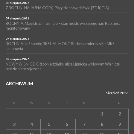
BORZĘCIN. Już w najbliższy weekend XIX Borzęckie Święto
08 sierpnia 2026
Grzyba: Zenek Martyniuk i Justyna Steczkowska
Z BOCHNI NA JASNA GÓRĘ. Piąty dzień wędrówki [ZDJĘCIA]
07 sierpnia 2026
BOCHNIA. Magistrat informuje – stan mostu wiszącego nad Rabą jest
monitorowany
07 sierpnia 2026
BOCHNIA. Już sobotę BKS HAL-MONT Bochnia zmierzy się z MKS
Limanovia
07 sierpnia 2026
NOWY WIŚNICZ. Od poniedziałku ulica Lipnicka w Nowym Wiśniczu
będzie nieprzejezdna
ARCHIWUM
Sierpień 2026
P
W
Ś
C
P
S
N
1
2
3
4
5
6
7
8
9