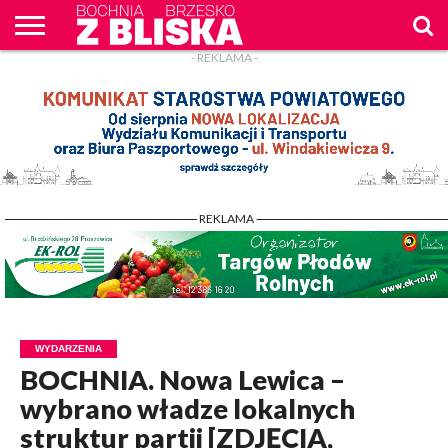
- REKLAMA -
O
NAS
WIADOMOŚCI
ZAPYTAM
CENNIK
KONTAKT
WPROST
REKLAM
- REKLAMA -
WYDARZENIA
BOCHNIA. Nowa Lewica –
wybrano władze lokalnych
struktur partii [ZDJĘCIA,