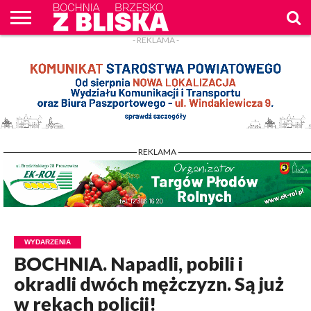
- REKLAMA -
O
NAS
WIADOMOŚCI
ZAPYTAM
CENNIK
KONTAKT
WPROST
REKLAM
- REKLAMA -
WYDARZENIA
BOCHNIA. Napadli, pobili i
okradli dwóch mężczyzn. Są już
w rękach policji!