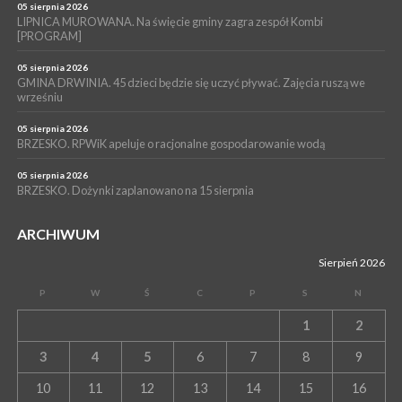
unieważnienia uchwały o nieudzieleniu absolutorium dla
05 sierpnia 2026
Magdaleny Łacnej [WIDEO]
LIPNICA MUROWANA. Na święcie gminy zagra zespół Kombi
[PROGRAM]
05 sierpnia 2026
GMINA DRWINIA. 45 dzieci będzie się uczyć pływać. Zajęcia ruszą we
wrześniu
05 sierpnia 2026
BRZESKO. RPWiK apeluje o racjonalne gospodarowanie wodą
05 sierpnia 2026
BRZESKO. Dożynki zaplanowano na 15 sierpnia
ARCHIWUM
Sierpień 2026
P
W
Ś
C
P
S
N
1
2
3
4
5
6
7
8
9
10
11
12
13
14
15
16