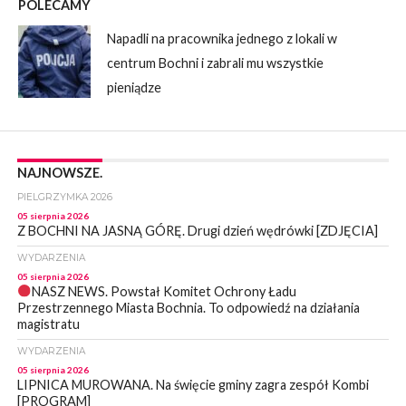
POLECAMY
Napadli na pracownika jednego z lokali w
centrum Bochni i zabrali mu wszystkie
pieniądze
NAJNOWSZE.
PIELGRZYMKA 2026
05 sierpnia 2026
Z BOCHNI NA JASNĄ GÓRĘ. Drugi dzień wędrówki [ZDJĘCIA]
WYDARZENIA
05 sierpnia 2026
NASZ NEWS. Powstał Komitet Ochrony Ładu
Przestrzennego Miasta Bochnia. To odpowiedź na działania
magistratu
WYDARZENIA
05 sierpnia 2026
LIPNICA MUROWANA. Na święcie gminy zagra zespół Kombi
[PROGRAM]