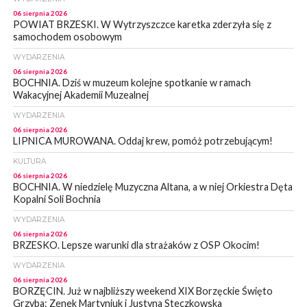
06 sierpnia 2026
POWIAT BRZESKI. W Wytrzyszczce karetka zderzyła się z
samochodem osobowym
WYDARZENIA
06 sierpnia 2026
BOCHNIA. Dziś w muzeum kolejne spotkanie w ramach
Wakacyjnej Akademii Muzealnej
WYDARZENIA
06 sierpnia 2026
LIPNICA MUROWANA. Oddaj krew, pomóż potrzebującym!
KULTURA
06 sierpnia 2026
BOCHNIA. W niedzielę Muzyczna Altana, a w niej Orkiestra Dęta
Kopalni Soli Bochnia
WYDARZENIA
06 sierpnia 2026
BRZESKO. Lepsze warunki dla strażaków z OSP Okocim!
WYDARZENIA
06 sierpnia 2026
BORZĘCIN. Już w najbliższy weekend XIX Borzęckie Święto
Grzyba: Zenek Martyniuk i Justyna Steczkowska