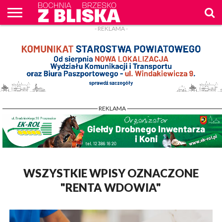
- REKLAMA -
O
NAS
WIADOMOŚCI
ZAPYTAM
CENNIK
KONTAKT
WPROST
REKLAM
- REKLAMA -
WSZYSTKIE WPISY OZNACZONE
"RENTA WDOWIA"