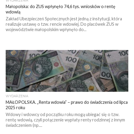
WYDARZENIA
Małopolska: do ZUS wpłynęło 74,6 tys. wniosków o rentę
wdowią
Zakład Ubezpieczeń Społecznych jest jedną z instytucji, która
realizuje ustawę o tzw. rencie wdowiej. Do placówek ZUS w
województwie małopolskim wpłynęło do...
WYDARZENIA
MAŁOPOLSKA. „Renta wdowia” – prawo do świadczenia od lipca
2025 roku
Wdowy i wdowcy od początku roku mogą ubiegać się o tzw.
rentę wdowią, czyli połączenie wypłaty renty rodzinnej z innym
świadczeniem (np....