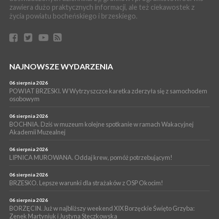
WYDARZENIA
zawiera dużo praktycznych informacji, ale też ciekawostek z
życia powiatu bocheńskiego i brzeskiego.
04 sierpnia 2026
MAŁOPOLSKA. Liczba stulatków wciąż rośnie
ARTYKUŁ PARTNERSKI
04 sierpnia 2026
Codzienne nawyki, które wspierają zdrowie dziecka na dłużej
NAJNOWSZE WYDARZENIA
WYDARZENIA
04 sierpnia 2026
06 sierpnia 2026
BRZESKO. Już jest Karta Mieszkańca Gminy Brzesko. Co to
POWIAT BRZESKI. W Wytrzyszczce karetka zderzyła się z samochodem
oznacza?
osobowym
06 sierpnia 2026
BOCHNIA. Dziś w muzeum kolejne spotkanie w ramach Wakacyjnej
Akademii Muzealnej
06 sierpnia 2026
LIPNICA MUROWANA. Oddaj krew, pomóż potrzebującym!
06 sierpnia 2026
BRZESKO. Lepsze warunki dla strażaków z OSP Okocim!
06 sierpnia 2026
BORZĘCIN. Już w najbliższy weekend XIX Borzęckie Święto Grzyba:
Zenek Martyniuk i Justyna Steczkowska