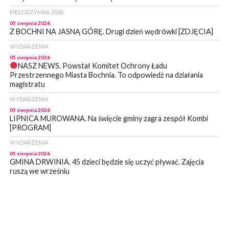
PIELGRZYMKA 2026
05 sierpnia 2026
Z BOCHNI NA JASNĄ GÓRĘ. Drugi dzień wędrówki [ZDJĘCIA]
WYDARZENIA
05 sierpnia 2026
NASZ NEWS. Powstał Komitet Ochrony Ładu
Przestrzennego Miasta Bochnia. To odpowiedź na działania
magistratu
WYDARZENIA
05 sierpnia 2026
LIPNICA MUROWANA. Na święcie gminy zagra zespół Kombi
[PROGRAM]
WYDARZENIA
05 sierpnia 2026
GMINA DRWINIA. 45 dzieci będzie się uczyć pływać. Zajęcia
ruszą we wrześniu
WYDARZENIA
05 sierpnia 2026
BRZESKO. RPWiK apeluje o racjonalne gospodarowanie wodą
WYDARZENIA