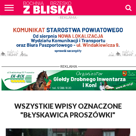
- REKLAMA -
O
NAS
WIADOMOŚCI
ZAPYTAM
CENNIK
KONTAKT
WPROST
REKLAM
- REKLAMA -
WSZYSTKIE WPISY OZNACZONE
"BŁYSKAWICA PROSZÓWKI"