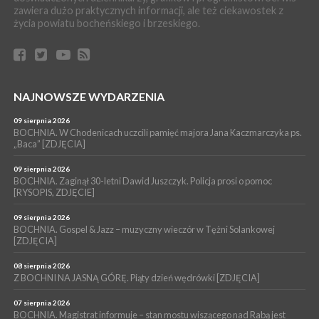
zawiera dużo praktycznych informacji, ale też ciekawostek z
POWIAT BRZESKI. W Wytrzyszczce karetka zderzyła się z
życia powiatu bocheńskiego i brzeskiego.
samochodem osobowym
WYDARZENIA
06 sierpnia 2026
BOCHNIA. Dziś w muzeum kolejne spotkanie w ramach
Wakacyjnej Akademii Muzealnej
NAJNOWSZE WYDARZENIA
WYDARZENIA
09 sierpnia 2026
06 sierpnia 2026
LIPNICA MUROWANA. Oddaj krew, pomóż potrzebującym!
BOCHNIA. W Chodenicach uczcili pamięć majora Jana Kaczmarczyka ps.
„Baca” [ZDJĘCIA]
KULTURA
06 sierpnia 2026
09 sierpnia 2026
BOCHNIA. W niedzielę Muzyczna Altana, a w niej Orkiestra Dęta
BOCHNIA. Zaginął 30-letni Dawid Juszczyk. Policja prosi o pomoc
[RYSOPIS, ZDJĘCIE]
Kopalni Soli Bochnia
09 sierpnia 2026
BOCHNIA. Gospel & Jazz – muzyczny wieczór w Tężni Solankowej
[ZDJĘCIA]
08 sierpnia 2026
Z BOCHNI NA JASNĄ GÓRĘ. Piąty dzień wędrówki [ZDJĘCIA]
07 sierpnia 2026
BOCHNIA. Magistrat informuje – stan mostu wiszącego nad Rabą jest