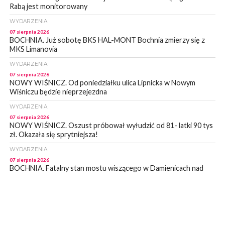
Rabą jest monitorowany
WYDARZENIA
07 sierpnia 2026
BOCHNIA. Już sobotę BKS HAL-MONT Bochnia zmierzy się z
MKS Limanovia
WYDARZENIA
07 sierpnia 2026
NOWY WIŚNICZ. Od poniedziałku ulica Lipnicka w Nowym
Wiśniczu będzie nieprzejezdna
WYDARZENIA
07 sierpnia 2026
NOWY WIŚNICZ. Oszust próbował wyłudzić od 81- latki 90 tys
zł. Okazała się sprytniejsza!
WYDARZENIA
07 sierpnia 2026
BOCHNIA. Fatalny stan mostu wiszącego w Damienicach nad
Rabą! Wiceprzewodniczący RM w Bochni alarmuje
WYDARZENIA
07 sierpnia 2026
LIPNICA MUROWANA. Zostanie wyremontowana droga w
Lipnicy Górnej. Podpisano umowę na realizację tej inwestycji