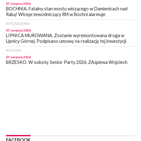
07 sierpnia 2026
BOCHNIA. Fatalny stan mostu wiszącego w Damienicach nad
Rabą! Wiceprzewodniczący RM w Bochni alarmuje
WYDARZENIA
07 sierpnia 2026
LIPNICA MUROWANA. Zostanie wyremontowana droga w
Lipnicy Górnej. Podpisano umowę na realizację tej inwestycji
KULTURA
07 sierpnia 2026
BRZESKO. W sobotę Senior Party 2026. ZAśpiewa Wojciech
Gąssowski
WYDARZENIA
06 sierpnia 2026
Z BOCHNI NA JASNĄ GÓRĘ. Trzeci dzień wędrówki [ZDJĘCIA]
WYDARZENIA
06 sierpnia 2026
BOCHNIA. W niedzielę memoriałowy Bieg Majora Bacy. Będą
zmiany w organizacji ruchu [MAPA]
WYDARZENIA
06 sierpnia 2026
BOCHNIA. Podpisano umowę na wykonanie dokumentacji
FACEBOOK