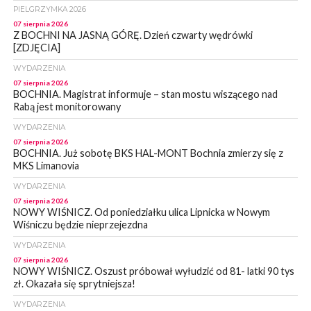
PIELGRZYMKA 2026
07 sierpnia 2026
Z BOCHNI NA JASNĄ GÓRĘ. Dzień czwarty wędrówki
[ZDJĘCIA]
WYDARZENIA
07 sierpnia 2026
BOCHNIA. Magistrat informuje – stan mostu wiszącego nad
Rabą jest monitorowany
WYDARZENIA
07 sierpnia 2026
BOCHNIA. Już sobotę BKS HAL-MONT Bochnia zmierzy się z
MKS Limanovia
WYDARZENIA
07 sierpnia 2026
NOWY WIŚNICZ. Od poniedziałku ulica Lipnicka w Nowym
Wiśniczu będzie nieprzejezdna
WYDARZENIA
07 sierpnia 2026
NOWY WIŚNICZ. Oszust próbował wyłudzić od 81- latki 90 tys
zł. Okazała się sprytniejsza!
WYDARZENIA