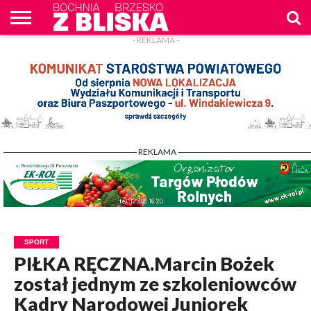
- REKLAMA -
O
NAS
WIADOMOŚCI
ZAPYTAM
CENNIK
KONTAKT
WPROST
REKLAM
- REKLAMA -
SPORT
PIŁKA RĘCZNA.Marcin Bożek
został jednym ze szkoleniowców
Kadry Narodowej Juniorek