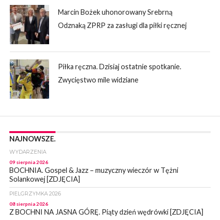
Marcin Bożek uhonorowany Srebrną
Odznaką ZPRP za zasługi dla piłki ręcznej
Piłka ręczna. Dzisiaj ostatnie spotkanie.
Zwycięstwo mile widziane
NAJNOWSZE.
WYDARZENIA
09 sierpnia 2026
BOCHNIA. Gospel & Jazz – muzyczny wieczór w Tężni
Solankowej [ZDJĘCIA]
PIELGRZYMKA 2026
08 sierpnia 2026
Z BOCHNI NA JASNA GÓRĘ. Piąty dzień wędrówki [ZDJĘCIA]