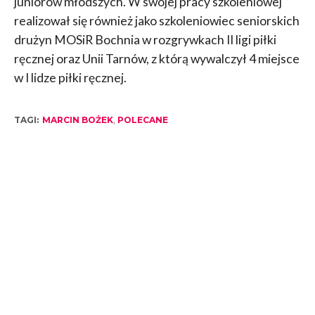
juniorów młodszych. W swojej pracy szkoleniowej
realizował się również jako szkoleniowiec seniorskich
drużyn MOSiR Bochnia w rozgrywkach II ligi piłki
ręcznej oraz Unii Tarnów, z którą wywalczył 4 miejsce
w I lidze piłki ręcznej.
TAGI:
MARCIN BOŻEK
,
POLECANE