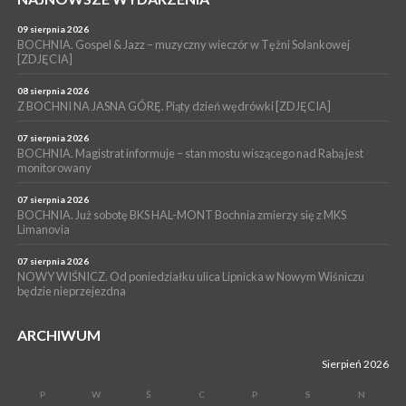
06 sierpnia 2026
BRZESKO. Lepsze warunki dla strażaków z OSP Okocim!
09 sierpnia 2026
BOCHNIA. Gospel & Jazz – muzyczny wieczór w Tężni Solankowej
WYDARZENIA
[ZDJĘCIA]
06 sierpnia 2026
BORZĘCIN. Już w najbliższy weekend XIX Borzęckie Święto
08 sierpnia 2026
Grzyba: Zenek Martyniuk i Justyna Steczkowska
Z BOCHNI NA JASNA GÓRĘ. Piąty dzień wędrówki [ZDJĘCIA]
07 sierpnia 2026
BOCHNIA. Magistrat informuje – stan mostu wiszącego nad Rabą jest
monitorowany
07 sierpnia 2026
BOCHNIA. Już sobotę BKS HAL-MONT Bochnia zmierzy się z MKS
Limanovia
07 sierpnia 2026
NOWY WIŚNICZ. Od poniedziałku ulica Lipnicka w Nowym Wiśniczu
będzie nieprzejezdna
ARCHIWUM
Sierpień 2026
P
W
Ś
C
P
S
N