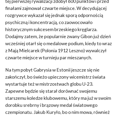
tej pierwszej rywalizacji zdobył 600 punktów i przed
finałami zajmował czwarte miejsce. W decydującej
rozgrywce wykazał się jednak sporą odpornością
psychiczną i koncentracją, co zaowocowało
historycznym sukcesem brzeskiego kręglarza.
Dodajmy zatem, że popularnie zwany Gibon już dzień
wcześniej otarł się o medalowe podium, kiedy to wraz
z Mają Mielcarek (Polonia 1912 Leszno) wywalczył
czwarte miejsce w turnieju par mieszanych.
Na tym pobyt Gabrysia w Estonii jeszcze się nie
zakończył, bo świeżo upieczony wicemistrz świata
wystartuje też w mistrzostwach globu U-23.
Zapewne będzie się starał dorównać swojemu
starszemu koledze klubowemu, który ma już w swoim
dorobku srebrny i brązowy medal światowego
czempionatu. Jakub Kuryło, bo o nim mowa, również