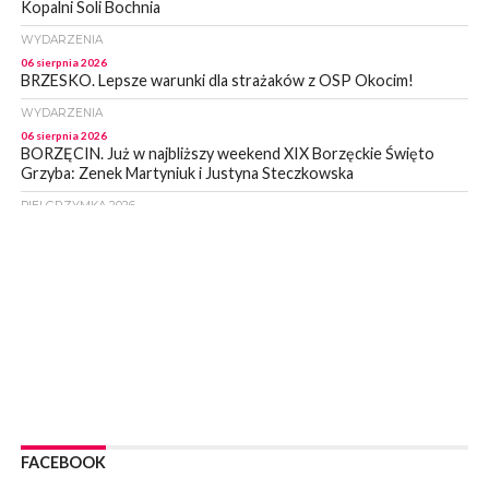
Kopalni Soli Bochnia
WYDARZENIA
06 sierpnia 2026
BRZESKO. Lepsze warunki dla strażaków z OSP Okocim!
WYDARZENIA
06 sierpnia 2026
BORZĘCIN. Już w najbliższy weekend XIX Borzęckie Święto
Grzyba: Zenek Martyniuk i Justyna Steczkowska
PIELGRZYMKA 2026
05 sierpnia 2026
Z BOCHNI NA JASNĄ GÓRĘ. Drugi dzień wędrówki [ZDJĘCIA]
WYDARZENIA
05 sierpnia 2026
NASZ NEWS. Powstał Komitet Ochrony Ładu
Przestrzennego Miasta Bochnia. To odpowiedź na działania
magistratu
WYDARZENIA
05 sierpnia 2026
LIPNICA MUROWANA. Na święcie gminy zagra zespół Kombi
[PROGRAM]
FACEBOOK
WYDARZENIA