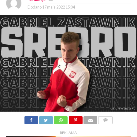
Dodano
17 maja 2022 15:04
FOT. UM W BRZESKU
KOMENTARZY
- REKLAMA -