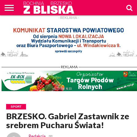
- REKLAMA -
O
NAS
WIADOMOŚCI
ZAPYTAM
CENNIK
KONTAKT
WPROST
REKLAM
- REKLAMA -
SPORT
BRZESKO. Gabriel Zastawnik ze
srebrem Pucharu Świata!
Redakcja