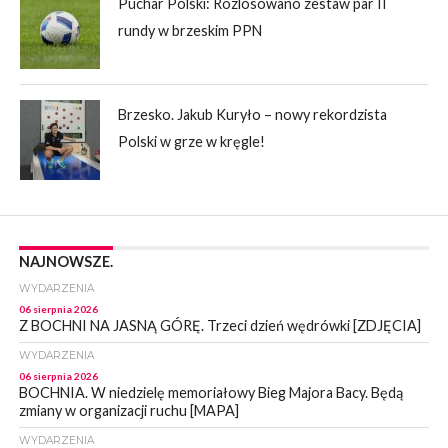
Puchar Polski: Rozlosowano zestaw par II
rundy w brzeskim PPN
Brzesko. Jakub Kuryło – nowy rekordzista
Polski w grze w kręgle!
NAJNOWSZE.
WYDARZENIA
06 sierpnia 2026
Z BOCHNI NA JASNĄ GÓRĘ. Trzeci dzień wędrówki [ZDJĘCIA]
WYDARZENIA
06 sierpnia 2026
BOCHNIA. W niedzielę memoriałowy Bieg Majora Bacy. Będą
zmiany w organizacji ruchu [MAPA]
WYDARZENIA