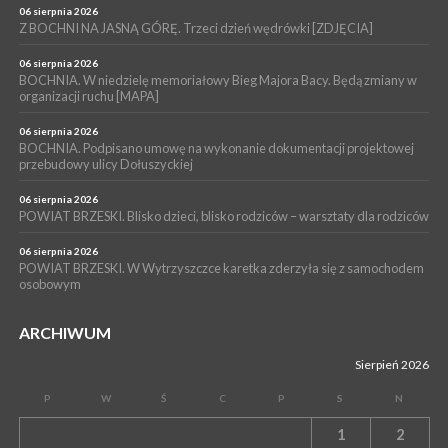
06 sierpnia 2026
WYDARZENIA
Z BOCHNI NA JASNĄ GÓRĘ. Trzeci dzień wędrówki [ZDJĘCIA]
04 sierpnia 2026
BOCHNIA. Rusza Gospelowe Lato. To będą cztery dni radosnej
06 sierpnia 2026
muzyki [PROGRAM KONCERTÓW]
BOCHNIA. W niedzielę memoriałowy Bieg Majora Bacy. Będą zmiany w
organizacji ruchu [MAPA]
06 sierpnia 2026
BOCHNIA. Podpisano umowę na wykonanie dokumentacji projektowej
przebudowy ulicy Dołuszyckiej
06 sierpnia 2026
POWIAT BRZESKI. Blisko dzieci, blisko rodziców – warsztaty dla rodziców
06 sierpnia 2026
POWIAT BRZESKI. W Wytrzyszczce karetka zderzyła się z samochodem
osobowym
ARCHIWUM
Sierpień 2026
P
W
Ś
C
P
S
N
1
2