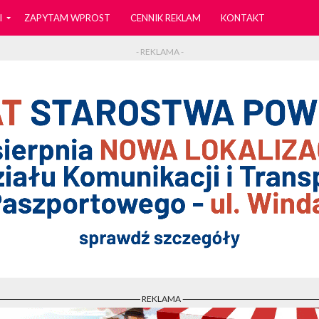
I
ZAPYTAM WPROST
CENNIK REKLAM
KONTAKT
- REKLAMA -
- REKLAMA -