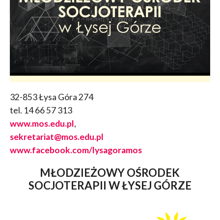
32-853 Łysa Góra 274
tel. 14 66 57 313
www.mos.edu.pl
,
sekretariat@mos.edu.pl
www.facebook.com/lysagoramos
MŁODZIEŻOWY OŚRODEK
SOCJOTERAPII W ŁYSEJ GÓRZE