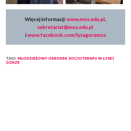
Więcej informacji:
www.mos.edu.pl
,
sekretariat@mos.edu.pl
i
www.facebook.com/lysagoramos
TAGI:
MŁODZIEŻOWY OŚRODEK SOCJOTERAPII W ŁYSEJ
GÓRZE