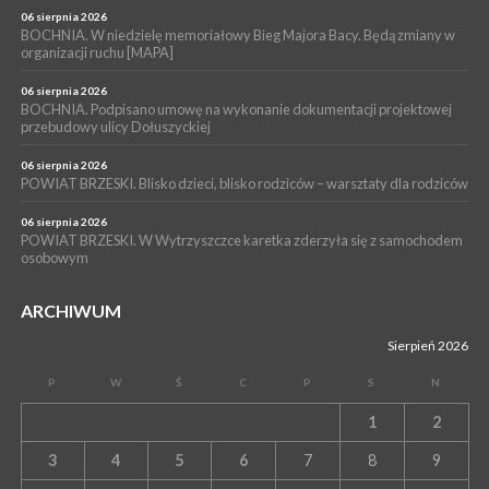
BOCHNIA. Rusza Gospelowe Lato. To będą cztery dni radosnej
06 sierpnia 2026
muzyki [PROGRAM KONCERTÓW]
BOCHNIA. W niedzielę memoriałowy Bieg Majora Bacy. Będą zmiany w
organizacji ruchu [MAPA]
06 sierpnia 2026
BOCHNIA. Podpisano umowę na wykonanie dokumentacji projektowej
przebudowy ulicy Dołuszyckiej
06 sierpnia 2026
POWIAT BRZESKI. Blisko dzieci, blisko rodziców – warsztaty dla rodziców
06 sierpnia 2026
POWIAT BRZESKI. W Wytrzyszczce karetka zderzyła się z samochodem
osobowym
ARCHIWUM
Sierpień 2026
P
W
Ś
C
P
S
N
1
2
3
4
5
6
7
8
9