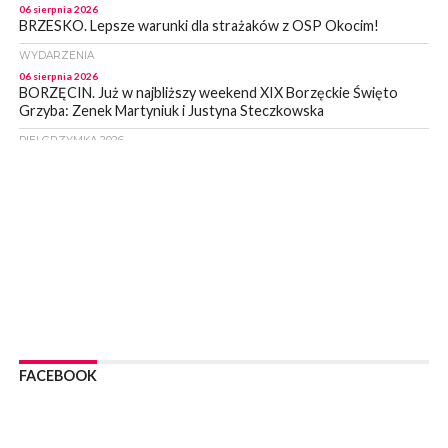
06 sierpnia 2026
BRZESKO. Lepsze warunki dla strażaków z OSP Okocim!
WYDARZENIA
06 sierpnia 2026
BORZĘCIN. Już w najbliższy weekend XIX Borzęckie Święto
Grzyba: Zenek Martyniuk i Justyna Steczkowska
PIELGRZYMKA 2026
05 sierpnia 2026
Z BOCHNI NA JASNĄ GÓRĘ. Drugi dzień wędrówki [ZDJĘCIA]
WYDARZENIA
05 sierpnia 2026
NASZ NEWS. Powstał Komitet Ochrony Ładu
Przestrzennego Miasta Bochnia. To odpowiedź na działania
magistratu
WYDARZENIA
05 sierpnia 2026
LIPNICA MUROWANA. Na święcie gminy zagra zespół Kombi
[PROGRAM]
FACEBOOK
WYDARZENIA
05 sierpnia 2026
GMINA DRWINIA. 45 dzieci będzie się uczyć pływać. Zajęcia