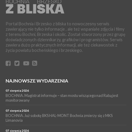
LIPNICA MUROWANA. Oddaj krew, pomóż potrzebującym!
KULTURA
06 sierpnia 2026
BOCHNIA. W niedzielę Muzyczna Altana, a w niej Orkiestra Dęta
Portal Bochnia i Brzesko z bliska to nowoczesny serwis
Kopalni Soli Bochnia
zawierający nie tylko informacje , ale też wspaniałe zdjęcia i filmy
z terenu Bochni, Brzeska i okolic. Został stworzony przez grupę
WYDARZENIA
doświadczonych dziennikarzy, grafików i programistów. Serwis
06 sierpnia 2026
zawiera dużo praktycznych informacji, ale też ciekawostek z
BRZESKO. Lepsze warunki dla strażaków z OSP Okocim!
życia powiatu bocheńskiego i brzeskiego.
WYDARZENIA
06 sierpnia 2026
BORZĘCIN. Już w najbliższy weekend XIX Borzęckie Święto
Grzyba: Zenek Martyniuk i Justyna Steczkowska
PIELGRZYMKA 2026
NAJNOWSZE WYDARZENIA
05 sierpnia 2026
Z BOCHNI NA JASNĄ GÓRĘ. Drugi dzień wędrówki [ZDJĘCIA]
07 sierpnia 2026
BOCHNIA. Magistrat informuje – stan mostu wiszącego nad Rabą jest
WYDARZENIA
monitorowany
05 sierpnia 2026
NASZ NEWS. Powstał Komitet Ochrony Ładu
07 sierpnia 2026
Przestrzennego Miasta Bochnia. To odpowiedź na działania
BOCHNIA. Już sobotę BKS HAL-MONT Bochnia zmierzy się z MKS
Limanovia
magistratu
07 sierpnia 2026