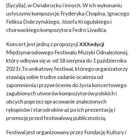
(Sycylia), w Osnabrucku i innych. W ich wykonaniu
usłyszymy kompozycje Fryderyka Chopina, Ignacego
Feliksa Dobrzyńskiego, Józefa Krogulskiego i
chorwackiego kompozytora Fedro Livadića.
Koncert jest jedną z propozycji
XXX
edycji
Międzynarodowego Festiwalu Muzyki Odnalezionej,
który odbywa się w od 18 sierpnia do 1 października
2023 r.To unikatowy festiwal, którego organizatorzy
stawiają sobie trudne zadanie ocalenia od
zapomnienia i przywrócenie do życia koncertowego
zagubionych utworów kompozytorów polskich i
obcych poprzez opracowanie znalezionych
rękopisów i starodruków aż po ich prezentację i
promocję przed festiwalową publicznością.
Festiwal jest organizowany przez Fundację Kultury i