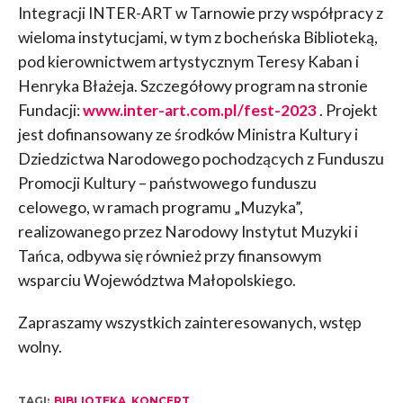
Integracji INTER-ART w Tarnowie przy współpracy z
wieloma instytucjami, w tym z bocheńska Biblioteką,
pod kierownictwem artystycznym Teresy Kaban i
Henryka Błażeja. Szczegółowy program na stronie
Fundacji:
www.inter-art.com.pl/fest-2023
. Projekt
jest dofinansowany ze środków Ministra Kultury i
Dziedzictwa Narodowego pochodzących z Funduszu
Promocji Kultury – państwowego funduszu
celowego, w ramach programu „Muzyka”,
realizowanego przez Narodowy Instytut Muzyki i
Tańca, odbywa się również przy finansowym
wsparciu Województwa Małopolskiego.
Zapraszamy wszystkich zainteresowanych, wstęp
wolny.
TAGI:
BIBLIOTEKA
,
KONCERT