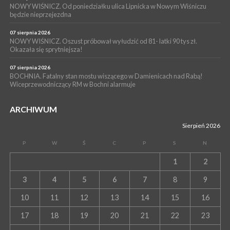
NOWY WIŚNICZ. Od poniedziałku ulica Lipnicka w Nowym Wiśniczu
będzie nieprzejezdna
07 sierpnia 2026
NOWY WIŚNICZ. Oszust próbował wyłudzić od 81- latki 90 tys zł.
Okazała się sprytniejsza!
07 sierpnia 2026
BOCHNIA. Fatalny stan mostu wiszącego w Damienicach nad Rabą!
Wiceprzewodniczący RM w Bochni alarmuje
ARCHIWUM
Sierpień 2026
P
W
Ś
C
P
S
N
1
2
3
4
5
6
7
8
9
10
11
12
13
14
15
16
17
18
19
20
21
22
23