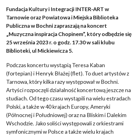
Fundacja Kultury i Integracji INTER-ART w
Tarnowie oraz Powiatowa i Miejska Biblioteka
Publiczna w Bochni zapraszają na koncert
„Muzyczna inspiracja Chopinem”, który odbędzie się
25 września 2023 r. o godz. 17.30 w sali klubu
Biblioteki, ul Mickiewicza 5.
Podczas koncertu wystąpią Teresa Kaban
(fortepian) i Henryk Błażej (flet). To duet artystów z
Tarnowa, który kilka razy występował w Bochni.
Artyści rozpoczęli działalność koncertową jeszcze na
studiach. Od tego czasu wystąpili na wielu estradach
Polski, a także w 40 krajach Europy, Ameryki
(Północnej i Południowej) oraz na Bliskim i Dalekim
Wschodzie. Jako soliści występowali z orkiestrami
symfonicznymi w Polsce a także wielu krajach