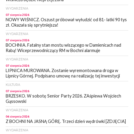
WYDARZENIA
07 sierpnia 2026
NOWY WIŚNICZ. Oszust próbował wyłudzić od 81- latki 90 tys
zł. Okazała się sprytniejsza!
WYDARZENIA
07 sierpnia 2026
BOCHNIA. Fatalny stan mostu wiszącego w Damienicach nad
Rabą! Wiceprzewodniczący RM w Bochni alarmuje
WYDARZENIA
07 sierpnia 2026
LIPNICA MUROWANA. Zostanie wyremontowana droga w
Lipnicy Górnej. Podpisano umowę na realizację tej inwestycji
KULTURA
07 sierpnia 2026
BRZESKO. W sobotę Senior Party 2026. ZAśpiewa Wojciech
Gąssowski
WYDARZENIA
06 sierpnia 2026
Z BOCHNI NA JASNĄ GÓRĘ. Trzeci dzień wędrówki [ZDJĘCIA]
WYDARZENIA