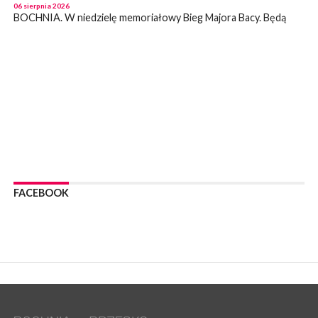
06 sierpnia 2026
BOCHNIA. W niedzielę memoriałowy Bieg Majora Bacy. Będą
zmiany w organizacji ruchu [MAPA]
WYDARZENIA
06 sierpnia 2026
BOCHNIA. Podpisano umowę na wykonanie dokumentacji
projektowej przebudowy ulicy Dołuszyckiej
WYDARZENIA
06 sierpnia 2026
POWIAT BRZESKI. Blisko dzieci, blisko rodziców – warsztaty dla
rodziców
WYDARZENIA
06 sierpnia 2026
FACEBOOK
POWIAT BRZESKI. W Wytrzyszczce karetka zderzyła się z
samochodem osobowym
WYDARZENIA
06 sierpnia 2026
BOCHNIA. Dziś w muzeum kolejne spotkanie w ramach
Wakacyjnej Akademii Muzealnej
WYDARZENIA
06 sierpnia 2026