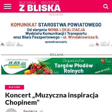
- REKLAMA -
O
NAS
WIADOMOŚCI
ZAPYTAM
CENNIK
KONTAKT
WPROST
REKLAM
- REKLAMA -
KULTURA
Koncert „Muzyczna inspiracja
Chopinem”
Redakcja