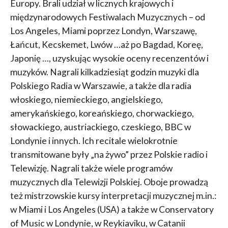
Europy. Brali udział w licznych krajowych i
międzynarodowych Festiwalach Muzycznych – od
Los Angeles, Miami poprzez Londyn, Warszawę,
Łańcut, Kecskemet, Lwów …aż po Bagdad, Koreę,
Japonię …, uzyskując wysokie oceny recenzentów i
muzyków. Nagrali kilkadziesiąt godzin muzyki dla
Polskiego Radia w Warszawie, a także dla radia
włoskiego, niemieckiego, angielskiego,
amerykańskiego, koreańskiego, chorwackiego,
słowackiego, austriackiego, czeskiego, BBC w
Londynie i innych. Ich recitale wielokrotnie
transmitowane były „na żywo” przez Polskie radio i
Telewizję. Nagrali także wiele programów
muzycznych dla Telewizji Polskiej. Oboje prowadzą
też mistrzowskie kursy interpretacji muzycznej m.in.:
w Miami i Los Angeles (USA) a także w Conservatory
of Music w Londynie, w Reykiaviku, w Catanii