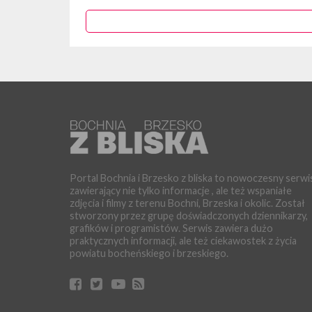
Portal Bochnia i Brzesko z bliska to nowoczesny serwi
zawierający nie tylko informacje , ale też wspaniałe
zdjęcia i filmy z terenu Bochni, Brzeska i okolic. Został
stworzony przez grupę doświadczonych dziennikarzy,
grafików i programistów. Serwis zawiera dużo
praktycznych informacji, ale też ciekawostek z życia
powiatu bocheńskiego i brzeskiego.