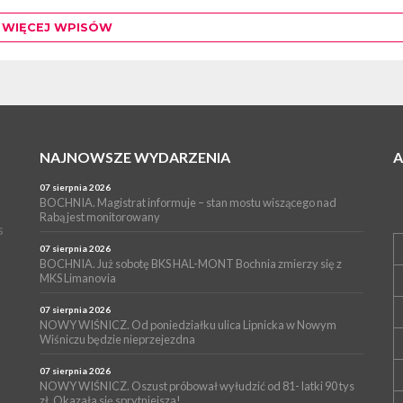
WIĘCEJ WPISÓW
NAJNOWSZE WYDARZENIA
07 sierpnia 2026
BOCHNIA. Magistrat informuje – stan mostu wiszącego nad
Rabą jest monitorowany
s
07 sierpnia 2026
BOCHNIA. Już sobotę BKS HAL-MONT Bochnia zmierzy się z
MKS Limanovia
07 sierpnia 2026
NOWY WIŚNICZ. Od poniedziałku ulica Lipnicka w Nowym
Wiśniczu będzie nieprzejezdna
07 sierpnia 2026
NOWY WIŚNICZ. Oszust próbował wyłudzić od 81- latki 90 tys
zł. Okazała się sprytniejsza!