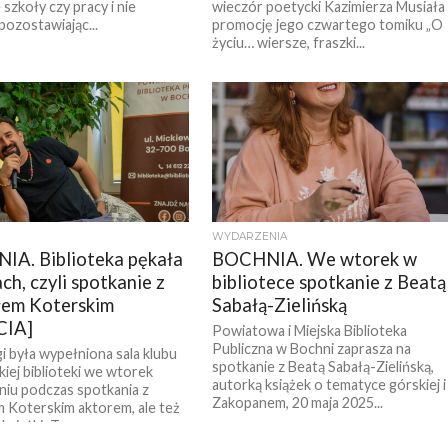
szkoły czy pracy i nie
wieczór poetycki Kazimierza Musiała 
pozostawiając...
promocję jego czwartego tomiku „O
życiu… wiersze, fraszki...
WYDARZENIA
A. Biblioteka pękała
BOCHNIA. We wtorek w
ch, czyli spotkanie z
bibliotece spotkanie z Beatą
łem Koterskim
Sabałą-Zielińską
CIA]
Powiatowa i Miejska Biblioteka
Publiczna w Bochni zaprasza na
i była wypełniona sala klubu
spotkanie z Beatą Sabałą-Zielińską,
iej biblioteki we wtorek
autorką książek o tematyce górskiej i
iu podczas spotkania z
Zakopanem, 20 maja 2025...
 Koterskim aktorem, ale też
siążki „To...