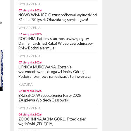
WYDARZENIA
07 sierpnia 2026
NOWY WIŚNICZ. Oszust próbował wyłudzić od
81- latki 90 tys zł. Okazała się sprytniejsza!
ie
WYDARZENIA
07 sierpnia 2026
BOCHNIA. Fatalny stan mostu wiszącego w
Damienicach nad Rabą! Wiceprzewodniczący
RM w Bochni alarmuje
WYDARZENIA
07 sierpnia 2026
LIPNICA MUROWANA. Zostanie
wyremontowana droga w Lipnicy Górnej.
Podpisano umowę na realizację tej inwestycji
KULTURA
07 sierpnia 2026
BRZESKO. W sobotę Senior Party 2026.
ZAśpiewa Wojciech Gąssowski
WYDARZENIA
06 sierpnia 2026
Z BOCHNI NA JASNĄ GÓRĘ. Trzeci dzień
wędrówki [ZDJĘCIA]