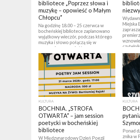
bibliotece „Poprzez słowa i
biblio
muzykę – opowieść o Małym
niezwy
Chłopcu”
Wydawni
Miejska 
Na godzinę 18.00 – 25 czerwca w
zaprasza
bocheńskiej bibliotece zaplanowano
premier
wyjątkowy wieczór, podczas którego
wznowień
muzyka i słowo połączą się w
czytelni
poruszającą opowieść...
KULTURA
KULTURA
BOCHNIA. „STROFA
BOCHNI
OTWARTA” – jam session
pytani
poetycki w bocheńskiej
Szymo
bibliotece
Ponad dz
znika w 
W Międzynarodowy Dzień Poezji