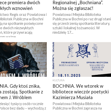
tece premiera dwóch
Regionalnej „Bochniana”.
kłych wznowień
Można się zgłaszać!
ctwo Regis oraz Powiatowa i
Powiatowa i Miejska Biblioteka
Bibliotek Publiczna w Bochni
Publiczna w Bochni po raz drugi stan
ją na spotkanie poświęcone
się przestrzenią spotkania literatury,
ze dwóch niezwykłych
sztuki i lokalnej tożsamości. W
, które przywracają
niedzielę 17...
kom ważne,...
KULTURA
A. Gdy ktoś znika,
BOCHNIA. We wtorek w
a zostają. Spotkanie z
bibliotece wieczór poetycki
nem J. Wróblem
Kazimierza Musiała
iesięć tysięcy osób rocznie
Powiatowa i Miejska Biblioteka
Polsce bez śladu – wychodzą z
Publiczna w Bochni zaprasza na