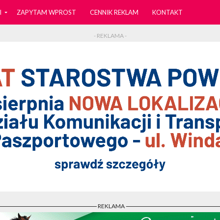
I
ZAPYTAM WPROST
CENNIK REKLAM
KONTAKT
- REKLAMA -
- REKLAMA -