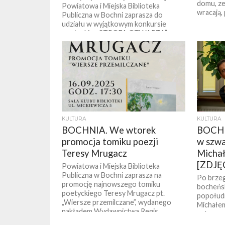
domu, ze 
Powiatowa i Miejska Biblioteka
wracają, 
Publiczna w Bochni zaprasza do
udziału w wyjątkowym konkursie
poetyckim „STROFA OTWARTA” –
jam...
KULTURA
KULTURA
BOCHNIA. We wtorek
BOCHNI
promocja tomiku poezji
w szwa
Teresy Mrugacz
Micha
[ZDJĘ
Powiatowa i Miejska Biblioteka
Publiczna w Bochni zaprasza na
Po brzeg
promocję najnowszego tomiku
bocheńsk
poetyckiego Teresy Mrugacz pt.
popołudn
„Wiersze przemilczane”, wydanego
Michałem
nakładem Wydawnictwa Regis....
autorem k