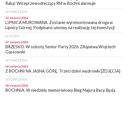
Rabą! Wiceprzewodniczący RM w Bochni alarmuje
WYDARZENIA
07 sierpnia 2026
LIPNICA MUROWANA. Zostanie wyremontowana droga w
Lipnicy Górnej. Podpisano umowę na realizację tej inwestycji
KULTURA
07 sierpnia 2026
BRZESKO. W sobotę Senior Party 2026. ZAśpiewa Wojciech
Gąssowski
WYDARZENIA
06 sierpnia 2026
Z BOCHNI NA JASNĄ GÓRĘ. Trzeci dzień wędrówki [ZDJĘCIA]
WYDARZENIA
06 sierpnia 2026
BOCHNIA. W niedzielę memoriałowy Bieg Majora Bacy. Będą
zmiany w organizacji ruchu [MAPA]
WYDARZENIA
06 sierpnia 2026
BOCHNIA. Podpisano umowę na wykonanie dokumentacji
projektowej przebudowy ulicy Dołuszyckiej