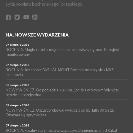
życia powiatu bocheńskiego i brzeskiego.
WYDARZENIA
06 sierpnia 2026
BORZĘCIN. Już w najbliższy weekend XIX Borzęckie Święto
Grzyba: Zenek Martyniuk i Justyna Steczkowska
PIELGRZYMKA 2026
NAJNOWSZE WYDARZENIA
05 sierpnia 2026
Z BOCHNI NA JASNĄ GÓRĘ. Drugi dzień wędrówki [ZDJĘCIA]
07 sierpnia 2026
BOCHNIA. Magistrat informuje – stan mostu wiszącego nad Rabą jest
WYDARZENIA
monitorowany
05 sierpnia 2026
NASZ NEWS. Powstał Komitet Ochrony Ładu
07 sierpnia 2026
Przestrzennego Miasta Bochnia. To odpowiedź na działania
BOCHNIA. Już sobotę BKS HAL-MONT Bochnia zmierzy się z MKS
Limanovia
magistratu
07 sierpnia 2026
NOWY WIŚNICZ. Od poniedziałku ulica Lipnicka w Nowym Wiśniczu
będzie nieprzejezdna
07 sierpnia 2026
NOWY WIŚNICZ. Oszust próbował wyłudzić od 81- latki 90 tys zł.
Okazała się sprytniejsza!
07 sierpnia 2026
BOCHNIA. Fatalny stan mostu wiszącego w Damienicach nad Rabą!