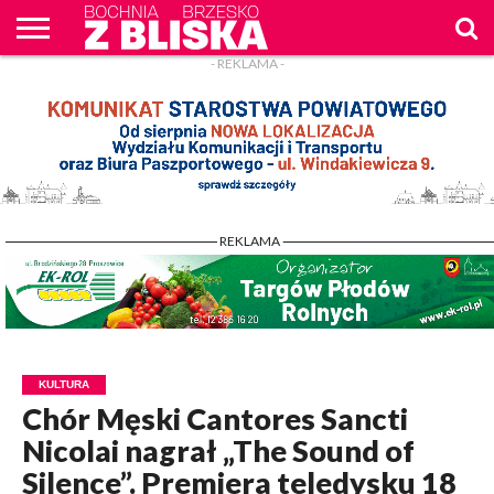
- REKLAMA -
O
NAS
WIADOMOŚCI
ZAPYTAM
CENNIK
KONTAKT
WPROST
REKLAM
- REKLAMA -
KULTURA
Chór Męski Cantores Sancti
Nicolai nagrał „The Sound of
Silence”. Premiera teledysku 18