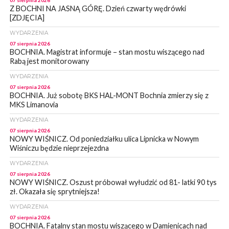
07 sierpnia 2026
Z BOCHNI NA JASNĄ GÓRĘ. Dzień czwarty wędrówki
[ZDJĘCIA]
WYDARZENIA
07 sierpnia 2026
BOCHNIA. Magistrat informuje – stan mostu wiszącego nad
Rabą jest monitorowany
WYDARZENIA
07 sierpnia 2026
BOCHNIA. Już sobotę BKS HAL-MONT Bochnia zmierzy się z
MKS Limanovia
WYDARZENIA
07 sierpnia 2026
NOWY WIŚNICZ. Od poniedziałku ulica Lipnicka w Nowym
Wiśniczu będzie nieprzejezdna
WYDARZENIA
07 sierpnia 2026
NOWY WIŚNICZ. Oszust próbował wyłudzić od 81- latki 90 tys
zł. Okazała się sprytniejsza!
WYDARZENIA
07 sierpnia 2026
BOCHNIA. Fatalny stan mostu wiszącego w Damienicach nad