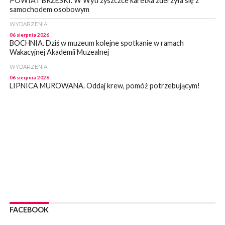
POWIAT BRZESKI. W Wytrzyszczce karetka zderzyła się z
samochodem osobowym
WYDARZENIA
06 sierpnia 2026
BOCHNIA. Dziś w muzeum kolejne spotkanie w ramach
Wakacyjnej Akademii Muzealnej
WYDARZENIA
06 sierpnia 2026
LIPNICA MUROWANA. Oddaj krew, pomóż potrzebującym!
KULTURA
06 sierpnia 2026
BOCHNIA. W niedzielę Muzyczna Altana, a w niej Orkiestra Dęta
Kopalni Soli Bochnia
WYDARZENIA
06 sierpnia 2026
BRZESKO. Lepsze warunki dla strażaków z OSP Okocim!
WYDARZENIA
06 sierpnia 2026
BORZĘCIN. Już w najbliższy weekend XIX Borzęckie Święto
Grzyba: Zenek Martyniuk i Justyna Steczkowska
FACEBOOK
PIELGRZYMKA 2026