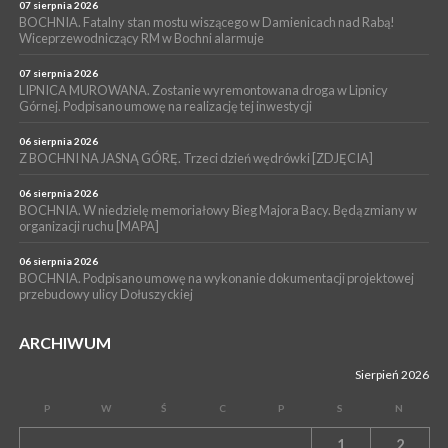
07 sierpnia 2026
WYDARZENIA
BOCHNIA. Fatalny stan mostu wiszącego w Damienicach nad Rabą!
Wiceprzewodniczący RM w Bochni alarmuje
04 sierpnia 2026
MASZKIENICE. Pies pogryzł 3-letnią dziewczynkę. Śmigłowiec
zabrał dziecko do szpitala w Krakowie
07 sierpnia 2026
LIPNICA MUROWANA. Zostanie wyremontowana droga w Lipnicy
Górnej. Podpisano umowę na realizację tej inwestycji
06 sierpnia 2026
Z BOCHNI NA JASNĄ GÓRĘ. Trzeci dzień wędrówki [ZDJĘCIA]
06 sierpnia 2026
BOCHNIA. W niedzielę memoriałowy Bieg Majora Bacy. Będą zmiany w
organizacji ruchu [MAPA]
06 sierpnia 2026
BOCHNIA. Podpisano umowę na wykonanie dokumentacji projektowej
przebudowy ulicy Dołuszyckiej
ARCHIWUM
Sierpień 2026
P
W
Ś
C
P
S
N
1
2