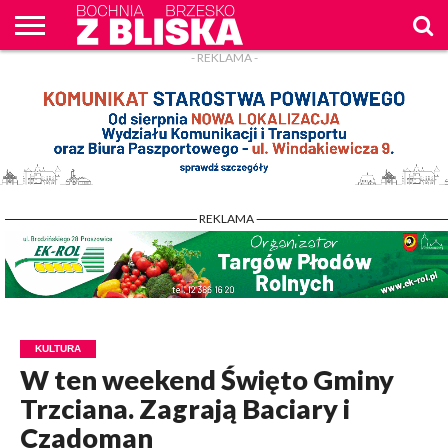
- REKLAMA -
O
NAS
WIADOMOŚCI
ZAPYTAM
CENNIK
KONTAKT
WPROST
REKLAM
- REKLAMA -
KULTURA
W ten weekend Święto Gminy
Trzciana. Zagrają Baciary i
Czadoman