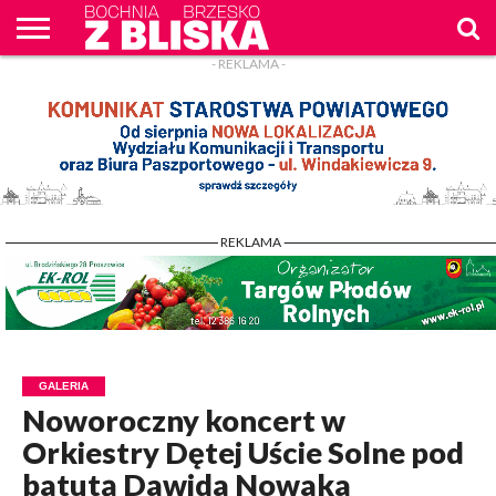
- REKLAMA -
O
NAS
WIADOMOŚCI
ZAPYTAM
CENNIK
KONTAKT
WPROST
REKLAM
- REKLAMA -
GALERIA
Noworoczny koncert w
Orkiestry Dętej Uście Solne pod
batutą Dawida Nowaka