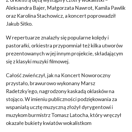
Aleksandra Bajer, Małgorzata Nawrot, Kamila Pawlik
oraz Karolina Stachowicz, a koncert poprowadził
Jakub Sitko.
W repertuarze znalazły się popularne kolędy i
pastorałki, orkiestra przypomniał też kilka utworów
prezentowanych w jej innym projekcie, składającym
się z klasyki muzyki filmowej.
Całość zwieńczył, jak na Koncert Noworoczny
przystało, brawurowo wykonany Marsz
Radetzky’ego, nagrodzony kaskadą oklasków na
stojąco. W imieniu publiczności podziękowania za
wspaniałą ucztę muzyczną złożył dyrygentowi i
muzykom burmistrz Tomasz Latocha, który wręczył
okazałe bukiety kwiatów wokalistkom