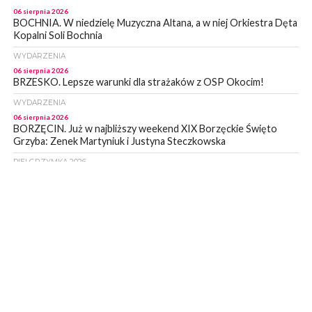
06 sierpnia 2026
BOCHNIA. W niedzielę Muzyczna Altana, a w niej Orkiestra Dęta
Kopalni Soli Bochnia
WYDARZENIA
06 sierpnia 2026
BRZESKO. Lepsze warunki dla strażaków z OSP Okocim!
WYDARZENIA
06 sierpnia 2026
BORZĘCIN. Już w najbliższy weekend XIX Borzęckie Święto
Grzyba: Zenek Martyniuk i Justyna Steczkowska
PIELGRZYMKA 2026
05 sierpnia 2026
Z BOCHNI NA JASNĄ GÓRĘ. Drugi dzień wędrówki [ZDJĘCIA]
WYDARZENIA
05 sierpnia 2026
NASZ NEWS. Powstał Komitet Ochrony Ładu
Przestrzennego Miasta Bochnia. To odpowiedź na działania
magistratu
WYDARZENIA
05 sierpnia 2026
LIPNICA MUROWANA. Na święcie gminy zagra zespół Kombi