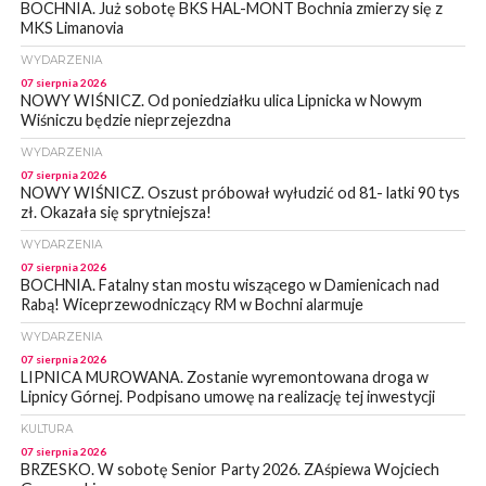
BOCHNIA. Już sobotę BKS HAL-MONT Bochnia zmierzy się z
MKS Limanovia
WYDARZENIA
07 sierpnia 2026
NOWY WIŚNICZ. Od poniedziałku ulica Lipnicka w Nowym
Wiśniczu będzie nieprzejezdna
WYDARZENIA
07 sierpnia 2026
NOWY WIŚNICZ. Oszust próbował wyłudzić od 81- latki 90 tys
zł. Okazała się sprytniejsza!
WYDARZENIA
07 sierpnia 2026
BOCHNIA. Fatalny stan mostu wiszącego w Damienicach nad
Rabą! Wiceprzewodniczący RM w Bochni alarmuje
WYDARZENIA
07 sierpnia 2026
LIPNICA MUROWANA. Zostanie wyremontowana droga w
Lipnicy Górnej. Podpisano umowę na realizację tej inwestycji
KULTURA
07 sierpnia 2026
BRZESKO. W sobotę Senior Party 2026. ZAśpiewa Wojciech