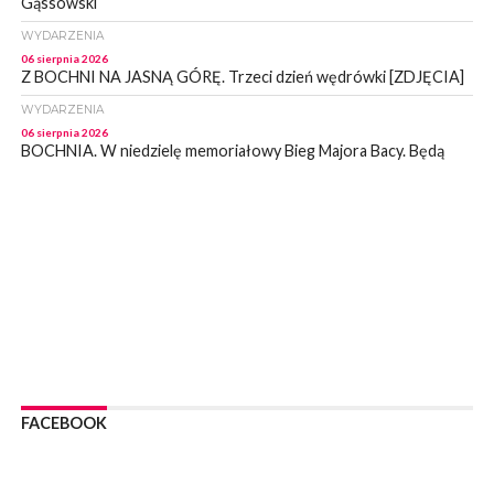
Gąssowski
WYDARZENIA
06 sierpnia 2026
Z BOCHNI NA JASNĄ GÓRĘ. Trzeci dzień wędrówki [ZDJĘCIA]
WYDARZENIA
06 sierpnia 2026
BOCHNIA. W niedzielę memoriałowy Bieg Majora Bacy. Będą
zmiany w organizacji ruchu [MAPA]
WYDARZENIA
06 sierpnia 2026
BOCHNIA. Podpisano umowę na wykonanie dokumentacji
projektowej przebudowy ulicy Dołuszyckiej
WYDARZENIA
06 sierpnia 2026
POWIAT BRZESKI. Blisko dzieci, blisko rodziców – warsztaty dla
rodziców
WYDARZENIA
06 sierpnia 2026
FACEBOOK
POWIAT BRZESKI. W Wytrzyszczce karetka zderzyła się z
samochodem osobowym
WYDARZENIA