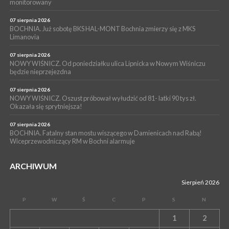
monitorowany
05 sierpnia 2026
NASZ NEWS. Powstał Komitet Ochrony Ładu
07 sierpnia 2026
Przestrzennego Miasta Bochnia. To odpowiedź na działania
BOCHNIA. Już sobotę BKS HAL-MONT Bochnia zmierzy się z MKS
Limanovia
magistratu
07 sierpnia 2026
NOWY WIŚNICZ. Od poniedziałku ulica Lipnicka w Nowym Wiśniczu
będzie nieprzejezdna
07 sierpnia 2026
NOWY WIŚNICZ. Oszust próbował wyłudzić od 81- latki 90 tys zł.
Okazała się sprytniejsza!
07 sierpnia 2026
BOCHNIA. Fatalny stan mostu wiszącego w Damienicach nad Rabą!
Wiceprzewodniczący RM w Bochni alarmuje
ARCHIWUM
Sierpień 2026
P
W
Ś
C
P
S
N
1
2