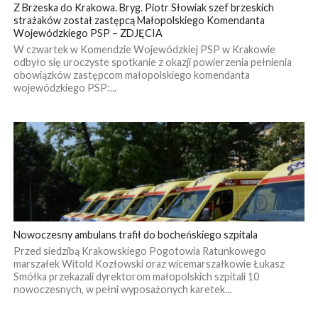
Z Brzeska do Krakowa. Bryg. Piotr Słowiak szef brzeskich
strażaków został zastępcą Małopolskiego Komendanta
Wojewódzkiego PSP – ZDJĘCIA
W czwartek w Komendzie Wojewódzkiej PSP w Krakowie
odbyło się uroczyste spotkanie z okazji powierzenia pełnienia
obowiązków zastępcom małopolskiego komendanta
wojewódzkiego PSP:...
Nowoczesny ambulans trafił do bocheńskiego szpitala
Przed siedzibą Krakowskiego Pogotowia Ratunkowego
marszałek Witold Kozłowski oraz wicemarszałkowie Łukasz
Smółka przekazali dyrektorom małopolskich szpitali 10
nowoczesnych, w pełni wyposażonych karetek...