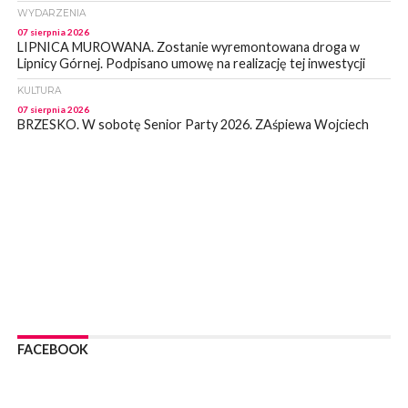
WYDARZENIA
07 sierpnia 2026
LIPNICA MUROWANA. Zostanie wyremontowana droga w
Lipnicy Górnej. Podpisano umowę na realizację tej inwestycji
KULTURA
07 sierpnia 2026
BRZESKO. W sobotę Senior Party 2026. ZAśpiewa Wojciech
Gąssowski
WYDARZENIA
06 sierpnia 2026
Z BOCHNI NA JASNĄ GÓRĘ. Trzeci dzień wędrówki [ZDJĘCIA]
WYDARZENIA
06 sierpnia 2026
BOCHNIA. W niedzielę memoriałowy Bieg Majora Bacy. Będą
zmiany w organizacji ruchu [MAPA]
WYDARZENIA
06 sierpnia 2026
BOCHNIA. Podpisano umowę na wykonanie dokumentacji
FACEBOOK
projektowej przebudowy ulicy Dołuszyckiej
WYDARZENIA
06 sierpnia 2026