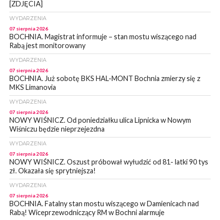
[ZDJĘCIA]
WYDARZENIA
07 sierpnia 2026
BOCHNIA. Magistrat informuje – stan mostu wiszącego nad
Rabą jest monitorowany
WYDARZENIA
07 sierpnia 2026
BOCHNIA. Już sobotę BKS HAL-MONT Bochnia zmierzy się z
MKS Limanovia
WYDARZENIA
07 sierpnia 2026
NOWY WIŚNICZ. Od poniedziałku ulica Lipnicka w Nowym
Wiśniczu będzie nieprzejezdna
WYDARZENIA
07 sierpnia 2026
NOWY WIŚNICZ. Oszust próbował wyłudzić od 81- latki 90 tys
zł. Okazała się sprytniejsza!
WYDARZENIA
07 sierpnia 2026
BOCHNIA. Fatalny stan mostu wiszącego w Damienicach nad
Rabą! Wiceprzewodniczący RM w Bochni alarmuje