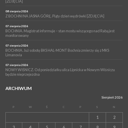
[ZDJĘCIA]
06 sierpnia 2026
BORZĘCIN. Już w najbliższy weekend XIX Borzęckie Święto
08 sierpnia 2026
Grzyba: Zenek Martyniuk i Justyna Steczkowska
Z BOCHNI NA JASNA GÓRĘ. Piąty dzień wędrówki [ZDJĘCIA]
07 sierpnia 2026
BOCHNIA. Magistrat informuje – stan mostu wiszącego nad Rabą jest
monitorowany
07 sierpnia 2026
BOCHNIA. Już sobotę BKS HAL-MONT Bochnia zmierzy się z MKS
Limanovia
07 sierpnia 2026
NOWY WIŚNICZ. Od poniedziałku ulica Lipnicka w Nowym Wiśniczu
będzie nieprzejezdna
ARCHIWUM
Sierpień 2026
P
W
Ś
C
P
S
N
1
2
3
4
5
6
7
8
9