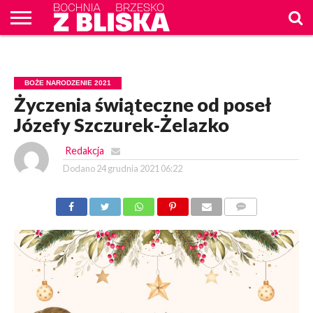
O
NAS
WIADOMOŚCI
ZAPYTAM
CENNIK
KONTAKT
WPROST
REKLAM
BOŻE NARODZENIE 2021
Życzenia świąteczne od poseł
Józefy Szczurek-Żelazko
Redakcja
Dodano
24 grudnia 2021 06:22
KOMENTARZY