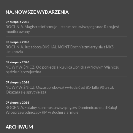
Grzyba: Zenek Martyniuk i Justyna Steczkowska
PIELGRZYMKA 2026
NAJNOWSZE WYDARZENIA
05 sierpnia 2026
Z BOCHNI NA JASNĄ GÓRĘ. Drugi dzień wędrówki [ZDJĘCIA]
07 sierpnia 2026
BOCHNIA. Magistrat informuje – stan mostu wiszącego nad Rabą jest
WYDARZENIA
monitorowany
05 sierpnia 2026
NASZ NEWS. Powstał Komitet Ochrony Ładu
07 sierpnia 2026
Przestrzennego Miasta Bochnia. To odpowiedź na działania
BOCHNIA. Już sobotę BKS HAL-MONT Bochnia zmierzy się z MKS
Limanovia
magistratu
07 sierpnia 2026
NOWY WIŚNICZ. Od poniedziałku ulica Lipnicka w Nowym Wiśniczu
będzie nieprzejezdna
07 sierpnia 2026
NOWY WIŚNICZ. Oszust próbował wyłudzić od 81- latki 90 tys zł.
Okazała się sprytniejsza!
07 sierpnia 2026
BOCHNIA. Fatalny stan mostu wiszącego w Damienicach nad Rabą!
Wiceprzewodniczący RM w Bochni alarmuje
ARCHIWUM