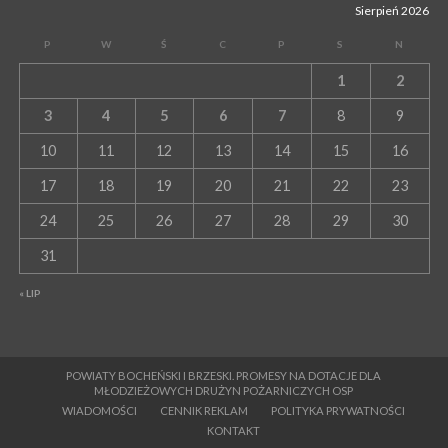
Sierpień 2026
P
W
Ś
C
P
S
N
1
2
3
4
5
6
7
8
9
10
11
12
13
14
15
16
17
18
19
20
21
22
23
24
25
26
27
28
29
30
31
« LIP
POWIATY BOCHEŃSKI I BRZESKI. PROMESY NA DOTACJE DLA
MŁODZIEŻOWYCH DRUŻYN POŻARNICZYCH OSP
WIADOMOŚCI
CENNIK REKLAM
POLITYKA PRYWATNOŚCI
KONTAKT