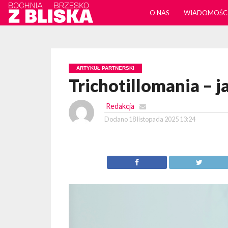
O NAS
WIADOMOŚC
ARTYKUŁ PARTNERSKI
Trichotillomania – 
Redakcja
Dodano
18 listopada 2025 13:24