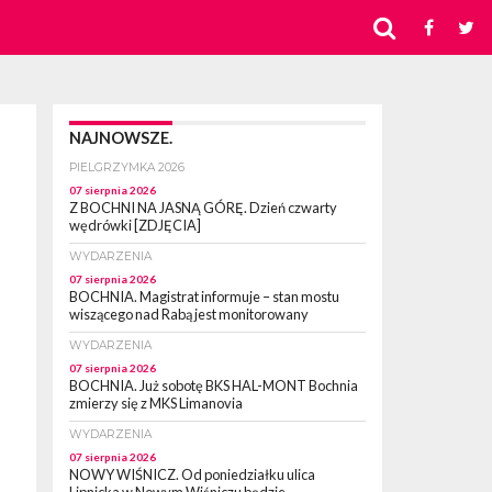
NAJNOWSZE.
PIELGRZYMKA 2026
07 sierpnia 2026
Z BOCHNI NA JASNĄ GÓRĘ. Dzień czwarty
wędrówki [ZDJĘCIA]
WYDARZENIA
07 sierpnia 2026
BOCHNIA. Magistrat informuje – stan mostu
wiszącego nad Rabą jest monitorowany
WYDARZENIA
07 sierpnia 2026
BOCHNIA. Już sobotę BKS HAL-MONT Bochnia
zmierzy się z MKS Limanovia
WYDARZENIA
07 sierpnia 2026
NOWY WIŚNICZ. Od poniedziałku ulica