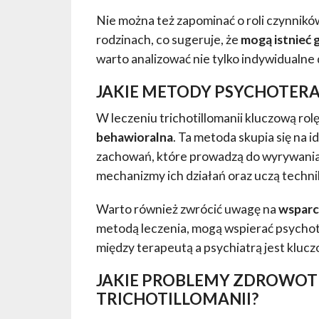
Nie można też zapominać o roli czynnikó
rodzinach, co sugeruje, że
mogą istnieć 
warto analizować nie tylko indywidualne 
JAKIE METODY PSYCHOTERA
W leczeniu trichotillomanii kluczową ro
behawioralna
. Ta metoda skupia się na i
zachowań, które prowadzą do wyrywania
mechanizmy ich działań oraz uczą techni
Warto również zwrócić uwagę na
wsparc
metodą leczenia, mogą wspierać psychot
między terapeutą a psychiatrą jest klucz
JAKIE PROBLEMY ZDROWOT
TRICHOTILLOMANII?