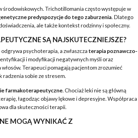
w środowiskowych. Trichotillomania często występuje w
genetyczne predyspozycje do tego zaburzenia
. Dlatego
doświadczenia, ale także kontekst rodzinny i społeczny.
PEUTYCZNE SĄ NAJSKUTECZNIEJSZE?
lę odgrywa psychoterapia, a zwłaszcza
terapia poznawczo-
dentyfikacji i modyfikacji negatywnych myśli oraz
 włosów. Terapeuci pomagają pacjentom zrozumieć
k radzenia sobie ze stresem.
ie farmakoterapeutyczne
. Chociaż leki nie są główną
erapię, łagodząc objawy lękowe i depresyjne. Współpraca
owa dla skuteczności terapii.
NE MOGĄ WYNIKAĆ Z