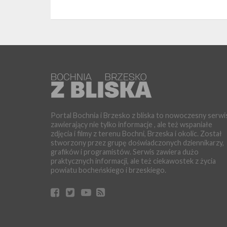
Portal Bochnia i Brzesko z bliska to nowoczesny serwi
zawierający nie tylko informacje , ale też wspaniałe
zdjęcia i filmy z terenu Bochni, Brzeska i okolic. Został
stworzony przez grupę doświadczonych dziennikarzy,
grafików i programistów. Serwis zawiera dużo
praktycznych informacji, ale też ciekawostek z życia
powiatu bocheńskiego i brzeskiego.