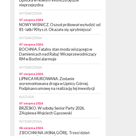
Lipnicka w Nowym Wiśniczu będzie
nieprzejezdna
WYDARZENIA
07 sierpnia 2026
NOWY WIŚNICZ. Oszust próbował wyłudzić od
81- latki 90 tys zł. Okazała się sprytniejsza!
WYDARZENIA
07 sierpnia 2026
BOCHNIA. Fatalny stan mostu wiszącego w
Damienicach nad Rabą! Wiceprzewodniczący
RM w Bochni alarmuje
WYDARZENIA
07 sierpnia 2026
LIPNICA MUROWANA. Zostanie
wyremontowana droga w Lipnicy Górnej.
Podpisano umowę na realizację tej inwestycji
KULTURA
07 sierpnia 2026
BRZESKO. W sobotę Senior Party 2026.
ZAśpiewa Wojciech Gąssowski
WYDARZENIA
06 sierpnia 2026
Z BOCHNI NA JASNĄ GÓRĘ. Trzeci dzień