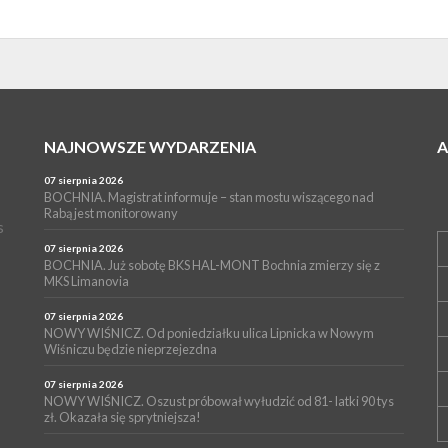
NAJNOWSZE WYDARZENIA
07 sierpnia 2026
BOCHNIA. Magistrat informuje – stan mostu wiszącego nad
Rabą jest monitorowany
s
07 sierpnia 2026
BOCHNIA. Już sobotę BKS HAL-MONT Bochnia zmierzy się z
MKS Limanovia
07 sierpnia 2026
NOWY WIŚNICZ. Od poniedziałku ulica Lipnicka w Nowym
Wiśniczu będzie nieprzejezdna
07 sierpnia 2026
NOWY WIŚNICZ. Oszust próbował wyłudzić od 81- latki 90 tys
zł. Okazała się sprytniejsza!