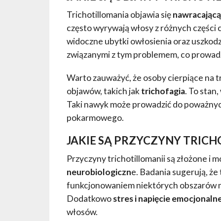
Trichotillomania objawia się
nawracającą
często wyrywają włosy z różnych części ci
widoczne ubytki owłosienia oraz uszkodz
związanymi z tym problemem, co prowadzi 
Warto zauważyć, że osoby cierpiące na t
objawów, takich jak
trichofagia
. To stan
Taki nawyk może prowadzić do poważny
pokarmowego.
JAKIE SĄ PRZYCZYNY TRICH
Przyczyny trichotillomanii są złożone 
neurobiologiczn
e. Badania sugerują, ż
funkcjonowaniem niektórych obszarów m
Dodatkowo
stres i napięcie emocjonaln
włosów.