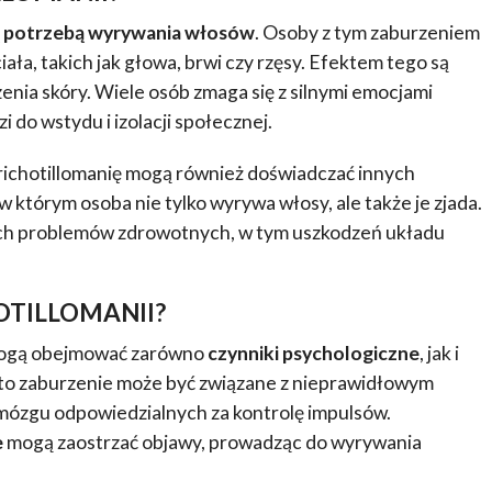
 potrzebą wyrywania włosów
. Osoby z tym zaburzeniem
ała, takich jak głowa, brwi czy rzęsy. Efektem tego są
enia skóry. Wiele osób zmaga się z silnymi emocjami
do wstydu i izolacji społecznej.
richotillomanię mogą również doświadczać innych
, w którym osoba nie tylko wyrywa włosy, ale także je zjada.
ch problemów zdrowotnych, w tym uszkodzeń układu
OTILLOMANII?
i mogą obejmować zarówno
czynniki psychologiczne
, jak i
e to zaburzenie może być związane z nieprawidłowym
ózgu odpowiedzialnych za kontrolę impulsów.
e
mogą zaostrzać objawy, prowadząc do wyrywania