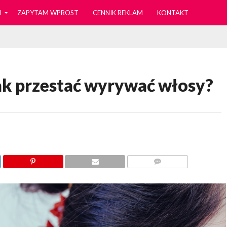
I
ZAPYTAM WPROST
CENNIK REKLAM
KONTAKT
jak przestać wyrywać włosy?
KOMENTARZY