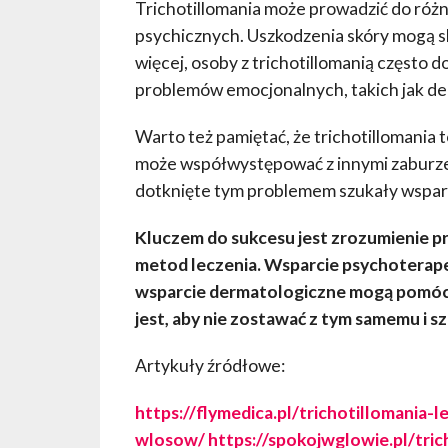
Trichotillomania może prowadzić do róż
psychicznych. Uszkodzenia skóry mogą 
więcej, osoby z trichotillomanią często 
problemów emocjonalnych, takich jak dep
Warto też pamiętać, że trichotillomania 
może współwystępować z innymi zaburzen
dotknięte tym problemem szukały wsparcia
Kluczem do sukcesu jest zrozumienie p
metod leczenia. Wsparcie psychotera
wsparcie dermatologiczne mogą pomóc
jest, aby nie zostawać z tym samemu i 
Artykuły źródłowe:
https://flymedica.pl/trichotillomania
wlosow/
https://spokojwglowie.pl/tri