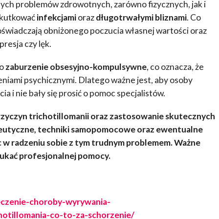
nych problemów zdrowotnych, zarówno fizycznych, jak i
skutkować
infekcjami
oraz
długotrwałymi bliznami
. Co
doświadczają obniżonego poczucia własnej wartości oraz
resja czy lęk.
to
zaburzenie obsesyjno-kompulsywne
, co oznacza, że
iami psychicznymi. Dlatego ważne jest, aby osoby
 i nie bały się prosić o pomoc specjalistów.
rzyczyn trichotillomanii oraz zastosowanie skutecznych
peutyczne, techniki samopomocowe oraz ewentualne
 w radzeniu sobie z tym trudnym problemem. Ważne
szukać profesjonalnej pomocy.
-leczenie-choroby-wyrywania-
chotillomania-co-to-za-schorzenie/