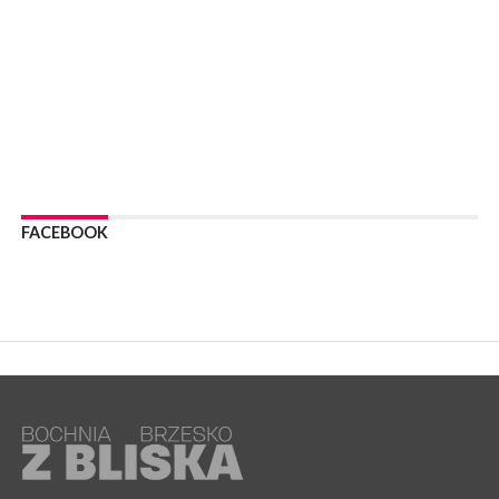
WYDARZENIA
06 sierpnia 2026
Z BOCHNI NA JASNĄ GÓRĘ. Trzeci dzień wędrówki [ZDJĘCIA]
WYDARZENIA
06 sierpnia 2026
BOCHNIA. W niedzielę memoriałowy Bieg Majora Bacy. Będą
zmiany w organizacji ruchu [MAPA]
WYDARZENIA
06 sierpnia 2026
BOCHNIA. Podpisano umowę na wykonanie dokumentacji
FACEBOOK
projektowej przebudowy ulicy Dołuszyckiej
WYDARZENIA
06 sierpnia 2026
POWIAT BRZESKI. Blisko dzieci, blisko rodziców – warsztaty dla
rodziców
WYDARZENIA
06 sierpnia 2026
POWIAT BRZESKI. W Wytrzyszczce karetka zderzyła się z
samochodem osobowym
WYDARZENIA
06 sierpnia 2026