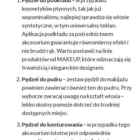
Pędzel do podkładu
– w przypadku
kosmetyków płynnych, tak jak już
wspominaliśmy, najlepiej sprawdza się włosie
syntetyczne, w tym uniwersalny teklan.
Aplikacja podkładu za pośrednictwem
akcesorium gwarantuje równomierny efekt i
nie brudzi rąk. Warto postawić na linie
produktów od MAKEUP, które odznaczają się
trwałością i eleganckim designem.
Pędzel do pudru
– zestaw pędzli do makijażu
powinien zawierać również ten do pudru. Przy
wyborze zwracaj uwagę na kształt włosia –
lekko skośny pomoże dotrzeć do trudniej
dostępnych miejsc.
Pędzel do konturowania
– w przypadku tego
akcesorium istotne jest odpowiednie