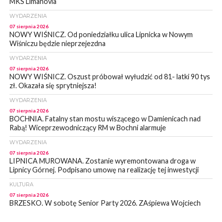
MKS Limanovia
WYDARZENIA
07 sierpnia 2026
NOWY WIŚNICZ. Od poniedziałku ulica Lipnicka w Nowym
Wiśniczu będzie nieprzejezdna
WYDARZENIA
07 sierpnia 2026
NOWY WIŚNICZ. Oszust próbował wyłudzić od 81- latki 90 tys
zł. Okazała się sprytniejsza!
WYDARZENIA
07 sierpnia 2026
BOCHNIA. Fatalny stan mostu wiszącego w Damienicach nad
Rabą! Wiceprzewodniczący RM w Bochni alarmuje
WYDARZENIA
07 sierpnia 2026
LIPNICA MUROWANA. Zostanie wyremontowana droga w
Lipnicy Górnej. Podpisano umowę na realizację tej inwestycji
KULTURA
07 sierpnia 2026
BRZESKO. W sobotę Senior Party 2026. ZAśpiewa Wojciech
Gąssowski