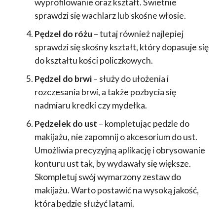
wyprofilowanie oraz kształt. Świetnie
sprawdzi się wachlarz lub skośne włosie.
Pędzel do różu
– tutaj również najlepiej
sprawdzi się skośny kształt, który dopasuje się
do kształtu kości policzkowych.
Pędzel do brwi
– służy do ułożenia i
rozczesania brwi, a także pozbycia się
nadmiaru kredki czy mydełka.
Pędzelek do ust
– kompletując pędzle do
makijażu, nie zapomnij o akcesorium do ust.
Umożliwia precyzyjną aplikację i obrysowanie
konturu ust tak, by wydawały się większe.
Skompletuj swój wymarzony zestaw do
makijażu. Warto postawić na wysoką jakość,
która będzie służyć latami.