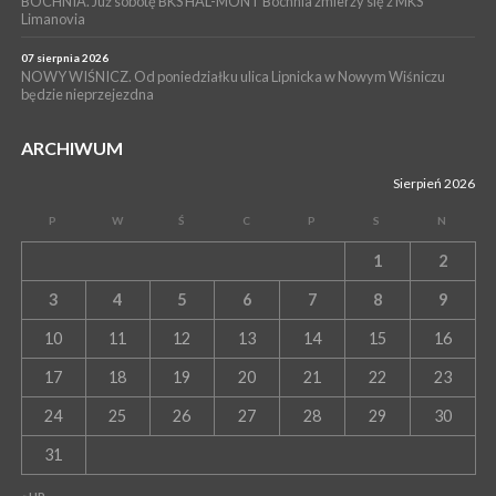
BOCHNIA. Już sobotę BKS HAL-MONT Bochnia zmierzy się z MKS
Limanovia
07 sierpnia 2026
NOWY WIŚNICZ. Od poniedziałku ulica Lipnicka w Nowym Wiśniczu
będzie nieprzejezdna
ARCHIWUM
Sierpień 2026
P
W
Ś
C
P
S
N
1
2
3
4
5
6
7
8
9
10
11
12
13
14
15
16
17
18
19
20
21
22
23
24
25
26
27
28
29
30
31
« LIP