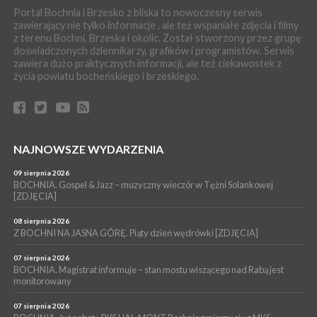
BOCHNIA. Dziś w muzeum kolejne spotkanie w ramach
Portal Bochnia i Brzesko z bliska to nowoczesny serwis
Wakacyjnej Akademii Muzealnej
zawierający nie tylko informacje , ale też wspaniałe zdjęcia i filmy
z terenu Bochni, Brzeska i okolic. Został stworzony przez grupę
WYDARZENIA
doświadczonych dziennikarzy, grafików i programistów. Serwis
06 sierpnia 2026
zawiera dużo praktycznych informacji, ale też ciekawostek z
LIPNICA MUROWANA. Oddaj krew, pomóż potrzebującym!
życia powiatu bocheńskiego i brzeskiego.
KULTURA
06 sierpnia 2026
BOCHNIA. W niedzielę Muzyczna Altana, a w niej Orkiestra Dęta
Kopalni Soli Bochnia
WYDARZENIA
NAJNOWSZE WYDARZENIA
06 sierpnia 2026
BRZESKO. Lepsze warunki dla strażaków z OSP Okocim!
09 sierpnia 2026
BOCHNIA. Gospel & Jazz – muzyczny wieczór w Tężni Solankowej
WYDARZENIA
[ZDJĘCIA]
06 sierpnia 2026
BORZĘCIN. Już w najbliższy weekend XIX Borzęckie Święto
08 sierpnia 2026
Grzyba: Zenek Martyniuk i Justyna Steczkowska
Z BOCHNI NA JASNA GÓRĘ. Piąty dzień wędrówki [ZDJĘCIA]
07 sierpnia 2026
BOCHNIA. Magistrat informuje – stan mostu wiszącego nad Rabą jest
monitorowany
07 sierpnia 2026