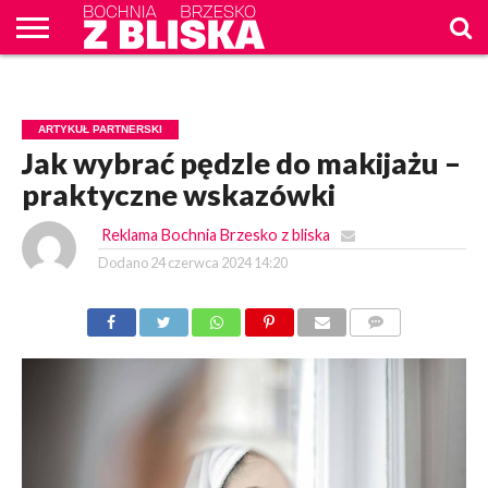
O
NAS
WIADOMOŚCI
ZAPYTAM
CENNIK
KONTAKT
WPROST
REKLAM
ARTYKUŁ PARTNERSKI
Jak wybrać pędzle do makijażu –
praktyczne wskazówki
Reklama Bochnia Brzesko z bliska
Dodano
24 czerwca 2024 14:20
KOMENTARZY