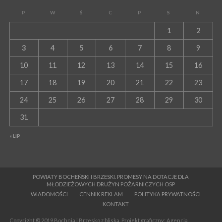
P
W
Ś
C
P
S
N
1
2
3
4
5
6
7
8
9
10
11
12
13
14
15
16
17
18
19
20
21
22
23
24
25
26
27
28
29
30
31
« LIP
POWIATY BOCHEŃSKI I BRZESKI. PROMESY NA DOTACJE DLA
MŁODZIEŻOWYCH DRUŻYN POŻARNICZYCH OSP
WIADOMOŚCI
CENNIK REKLAM
POLITYKA PRYWATNOŚCI
KONTAKT
Copyright © 2019 Bochnia i Brzesko z bliska. Projekt graficzny: Agencja