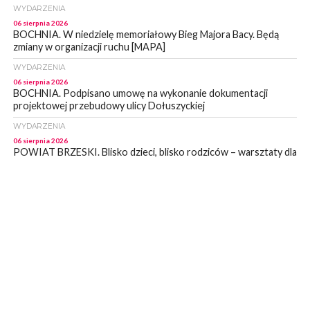
WYDARZENIA
06 sierpnia 2026
BOCHNIA. W niedzielę memoriałowy Bieg Majora Bacy. Będą
zmiany w organizacji ruchu [MAPA]
WYDARZENIA
06 sierpnia 2026
BOCHNIA. Podpisano umowę na wykonanie dokumentacji
projektowej przebudowy ulicy Dołuszyckiej
WYDARZENIA
06 sierpnia 2026
POWIAT BRZESKI. Blisko dzieci, blisko rodziców – warsztaty dla
rodziców
WYDARZENIA
06 sierpnia 2026
POWIAT BRZESKI. W Wytrzyszczce karetka zderzyła się z
samochodem osobowym
WYDARZENIA
06 sierpnia 2026
BOCHNIA. Dziś w muzeum kolejne spotkanie w ramach
Wakacyjnej Akademii Muzealnej
WYDARZENIA