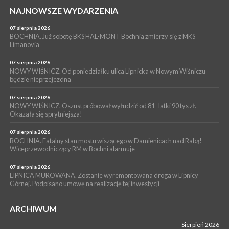
WYDARZENIA
NAJNOWSZE WYDARZENIA
05 sierpnia 2026
LIPNICA MUROWANA. Na święcie gminy zagra zespół Kombi
07 sierpnia 2026
[PROGRAM]
BOCHNIA. Już sobotę BKS HAL-MONT Bochnia zmierzy się z MKS
Limanovia
WYDARZENIA
05 sierpnia 2026
07 sierpnia 2026
GMINA DRWINIA. 45 dzieci będzie się uczyć pływać. Zajęcia
NOWY WIŚNICZ. Od poniedziałku ulica Lipnicka w Nowym Wiśniczu
będzie nieprzejezdna
ruszą we wrześniu
07 sierpnia 2026
NOWY WIŚNICZ. Oszust próbował wyłudzić od 81- latki 90 tys zł.
Okazała się sprytniejsza!
07 sierpnia 2026
BOCHNIA. Fatalny stan mostu wiszącego w Damienicach nad Rabą!
Wiceprzewodniczący RM w Bochni alarmuje
07 sierpnia 2026
LIPNICA MUROWANA. Zostanie wyremontowana droga w Lipnicy
Górnej. Podpisano umowę na realizację tej inwestycji
ARCHIWUM
Sierpień 2026