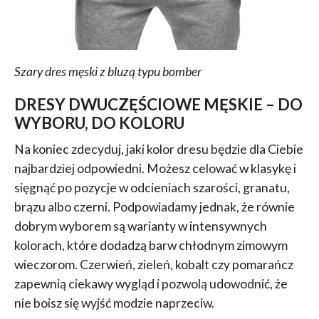
Szary dres męski z bluzą typu bomber
DRESY DWUCZĘŚCIOWE MĘSKIE – DO
WYBORU, DO KOLORU
Na koniec zdecyduj, jaki kolor dresu będzie dla Ciebie
najbardziej odpowiedni. Możesz celować w klasykę i
sięgnąć po pozycje w odcieniach szarości, granatu,
brązu albo czerni. Podpowiadamy jednak, że równie
dobrym wyborem są warianty w intensywnych
kolorach, które dodadzą barw chłodnym zimowym
wieczorom. Czerwień, zieleń, kobalt czy pomarańcz
zapewnią ciekawy wygląd i pozwolą udowodnić, że
nie boisz się wyjść modzie naprzeciw.