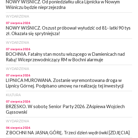
NOWY WIŚNICZ. Od poniedziałku ulica Lipnicka w Nowym
Wiśniczu będzie nieprzejezdna
WYDARZENIA
07 sierpnia 2026
NOWY WIŚNICZ. Oszust próbował wyłudzić od 81- latki 90 tys
zł. Okazała się sprytniejsza!
WYDARZENIA
07 sierpnia 2026
BOCHNIA. Fatalny stan mostu wiszącego w Damienicach nad
Rabą! Wiceprzewodniczący RM w Bochni alarmuje
WYDARZENIA
07 sierpnia 2026
LIPNICA MUROWANA. Zostanie wyremontowana droga w
Lipnicy Górnej. Podpisano umowę na realizację tej inwestycji
KULTURA
07 sierpnia 2026
BRZESKO. W sobotę Senior Party 2026. ZAśpiewa Wojciech
Gąssowski
WYDARZENIA
06 sierpnia 2026
Z BOCHNI NA JASNĄ GÓRĘ. Trzeci dzień wędrówki [ZDJĘCIA]