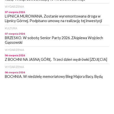
WYDARZENIA
07 sierpnia 2026
LIPNICA MUROWANA. Zostanie wyremontowana droga w
Lipnicy Górnej. Podpisano umowę na realizację tej inwestycji
KULTURA
07 sierpnia 2026
BRZESKO. W sobotę Senior Party 2026. ZAśpiewa Wojciech
Gąssowski
WYDARZENIA
06 sierpnia 2026
Z BOCHNI NA JASNĄ GÓRĘ. Trzeci dzień wędrówki [ZDJĘCIA]
WYDARZENIA
06 sierpnia 2026
BOCHNIA. W niedzielę memoriałowy Bieg Majora Bacy. Będą
zmiany w organizacji ruchu [MAPA]
WYDARZENIA
06 sierpnia 2026
BOCHNIA. Podpisano umowę na wykonanie dokumentacji
projektowej przebudowy ulicy Dołuszyckiej
WYDARZENIA