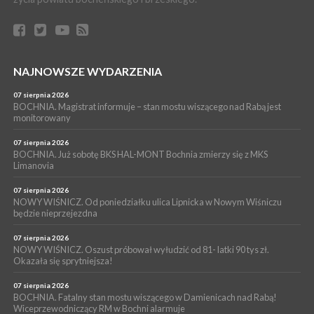
WYDARZENIA
06 sierpnia 2026
BORZĘCIN. Już w najbliższy weekend XIX Borzęckie Święto
Grzyba: Zenek Martyniuk i Justyna Steczkowska
PIELGRZYMKA 2026
NAJNOWSZE WYDARZENIA
05 sierpnia 2026
Z BOCHNI NA JASNĄ GÓRĘ. Drugi dzień wędrówki [ZDJĘCIA]
07 sierpnia 2026
BOCHNIA. Magistrat informuje – stan mostu wiszącego nad Rabą jest
WYDARZENIA
monitorowany
05 sierpnia 2026
NASZ NEWS. Powstał Komitet Ochrony Ładu
07 sierpnia 2026
Przestrzennego Miasta Bochnia. To odpowiedź na działania
BOCHNIA. Już sobotę BKS HAL-MONT Bochnia zmierzy się z MKS
Limanovia
magistratu
07 sierpnia 2026
NOWY WIŚNICZ. Od poniedziałku ulica Lipnicka w Nowym Wiśniczu
będzie nieprzejezdna
07 sierpnia 2026
NOWY WIŚNICZ. Oszust próbował wyłudzić od 81- latki 90 tys zł.
Okazała się sprytniejsza!
07 sierpnia 2026
BOCHNIA. Fatalny stan mostu wiszącego w Damienicach nad Rabą!
Wiceprzewodniczący RM w Bochni alarmuje