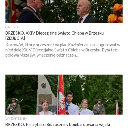
GALERIA
BRZESKO. XXIV Diecezjalne Święto Chleba w Brzesku
[ZDJĘCIA]
Korowód, który przeszedł na plac Kazimierza, zainaugurował w
niedzielę XXIV Diecezjalne Święto Chleba w Brzesku. Była też
polowa Msza św, wręczenie odznaczeń...
WYDARZENIA
BRZESKO. Pamiętali o 86. rocznicy bombardowania węzła