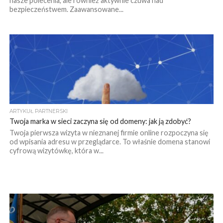
nasze polecenia, ale również aktywnie czuwa nad
bezpieczeństwem. Zaawansowane...
ARTYKUŁ PARTNERSKI
Twoja marka w sieci zaczyna się od domeny: jak ją zdobyć?
Twoja pierwsza wizyta w nieznanej firmie online rozpoczyna się
od wpisania adresu w przeglądarce. To właśnie domena stanowi
cyfrową wizytówkę, która w...