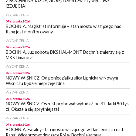
Z BOCHNI NA JASNĄ GÓRĘ. Dzień czwarty wędrówki
[ZDJĘCIA]
WYDARZENIA
07 sierpnia 2026
BOCHNIA. Magistrat informuje – stan mostu wiszącego nad
Rabą jest monitorowany
WYDARZENIA
07 sierpnia 2026
BOCHNIA. Już sobotę BKS HAL-MONT Bochnia zmierzy się z
MKS Limanovia
WYDARZENIA
07 sierpnia 2026
NOWY WIŚNICZ. Od poniedziałku ulica Lipnicka w Nowym
Wiśniczu będzie nieprzejezdna
WYDARZENIA
07 sierpnia 2026
NOWY WIŚNICZ. Oszust próbował wyłudzić od 81- latki 90 tys
zł. Okazała się sprytniejsza!
WYDARZENIA
07 sierpnia 2026
BOCHNIA. Fatalny stan mostu wiszącego w Damienicach nad
Rabą! Wiceprzewodniczący RM w Bochni alarmuje