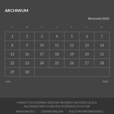
ARCHIWUM
Wrzesień 2025
P
W
Ś
C
P
S
N
1
2
3
4
5
6
7
8
9
10
11
12
13
14
15
16
17
18
19
20
21
22
23
24
25
26
27
28
29
30
« SIE
PAŹ »
POWIATY BOCHEŃSKI I BRZESKI. PROMESY NA DOTACJE DLA
MŁODZIEŻOWYCH DRUŻYN POŻARNICZYCH OSP
WIADOMOŚCI
CENNIK REKLAM
POLITYKA PRYWATNOŚCI