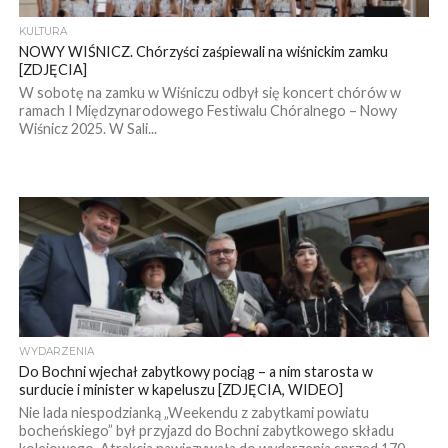
KULTURA
NOWY WIŚNICZ. Chórzyści zaśpiewali na wiśnickim zamku
[ZDJĘCIA]
W sobotę na zamku w Wiśniczu odbył się koncert chórów w
ramach I Międzynarodowego Festiwalu Chóralnego – Nowy
Wiśnicz 2025. W Sali...
WYDARZENIA
Do Bochni wjechał zabytkowy pociąg – a nim starosta w
surducie i minister w kapeluszu [ZDJĘCIA, WIDEO]
Nie lada niespodzianką „Weekendu z zabytkami powiatu
bocheńskiego” był przyjazd do Bochni zabytkowego składu