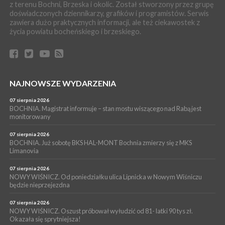
z terenu Bochni, Brzeska i okolic. Został stworzony przez grupę
06 sierpnia 2026
doświadczonych dziennikarzy, grafików i programistów. Serwis
BORZĘCIN. Już w najbliższy weekend XIX Borzęckie Święto
zawiera dużo praktycznych informacji, ale też ciekawostek z
Grzyba: Zenek Martyniuk i Justyna Steczkowska
życia powiatu bocheńskiego i brzeskiego.
PIELGRZYMKA 2026
05 sierpnia 2026
Z BOCHNI NA JASNĄ GÓRĘ. Drugi dzień wędrówki [ZDJĘCIA]
WYDARZENIA
NAJNOWSZE WYDARZENIA
05 sierpnia 2026
NASZ NEWS. Powstał Komitet Ochrony Ładu
Przestrzennego Miasta Bochnia. To odpowiedź na działania
07 sierpnia 2026
magistratu
BOCHNIA. Magistrat informuje – stan mostu wiszącego nad Rabą jest
monitorowany
WYDARZENIA
05 sierpnia 2026
07 sierpnia 2026
LIPNICA MUROWANA. Na święcie gminy zagra zespół Kombi
BOCHNIA. Już sobotę BKS HAL-MONT Bochnia zmierzy się z MKS
Limanovia
[PROGRAM]
07 sierpnia 2026
NOWY WIŚNICZ. Od poniedziałku ulica Lipnicka w Nowym Wiśniczu
będzie nieprzejezdna
07 sierpnia 2026
NOWY WIŚNICZ. Oszust próbował wyłudzić od 81- latki 90 tys zł.
Okazała się sprytniejsza!