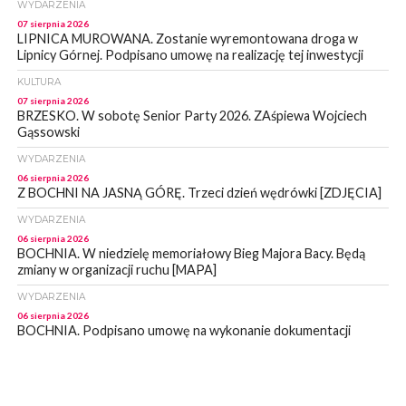
WYDARZENIA
07 sierpnia 2026
LIPNICA MUROWANA. Zostanie wyremontowana droga w
Lipnicy Górnej. Podpisano umowę na realizację tej inwestycji
KULTURA
07 sierpnia 2026
BRZESKO. W sobotę Senior Party 2026. ZAśpiewa Wojciech
Gąssowski
WYDARZENIA
06 sierpnia 2026
Z BOCHNI NA JASNĄ GÓRĘ. Trzeci dzień wędrówki [ZDJĘCIA]
WYDARZENIA
06 sierpnia 2026
BOCHNIA. W niedzielę memoriałowy Bieg Majora Bacy. Będą
zmiany w organizacji ruchu [MAPA]
WYDARZENIA
06 sierpnia 2026
BOCHNIA. Podpisano umowę na wykonanie dokumentacji
projektowej przebudowy ulicy Dołuszyckiej
WYDARZENIA
06 sierpnia 2026