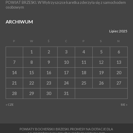
POWIAT BRZESKI. W Wytrzyszczce karetka zderzyła się z samochodem
osobowym
ARCHIWUM
Lipiec 2025
P
W
Ś
C
P
S
N
1
2
3
4
5
6
7
8
9
10
11
12
13
14
15
16
17
18
19
20
21
22
23
24
25
26
27
28
29
30
31
« CZE
SIE »
POWIATY BOCHEŃSKI I BRZESKI. PROMESY NA DOTACJE DLA