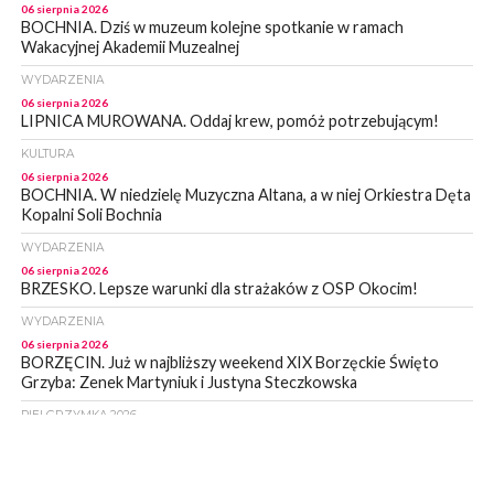
06 sierpnia 2026
BOCHNIA. Dziś w muzeum kolejne spotkanie w ramach
Wakacyjnej Akademii Muzealnej
WYDARZENIA
06 sierpnia 2026
LIPNICA MUROWANA. Oddaj krew, pomóż potrzebującym!
KULTURA
06 sierpnia 2026
BOCHNIA. W niedzielę Muzyczna Altana, a w niej Orkiestra Dęta
Kopalni Soli Bochnia
WYDARZENIA
06 sierpnia 2026
BRZESKO. Lepsze warunki dla strażaków z OSP Okocim!
WYDARZENIA
06 sierpnia 2026
BORZĘCIN. Już w najbliższy weekend XIX Borzęckie Święto
Grzyba: Zenek Martyniuk i Justyna Steczkowska
PIELGRZYMKA 2026
05 sierpnia 2026
Z BOCHNI NA JASNĄ GÓRĘ. Drugi dzień wędrówki [ZDJĘCIA]
WYDARZENIA