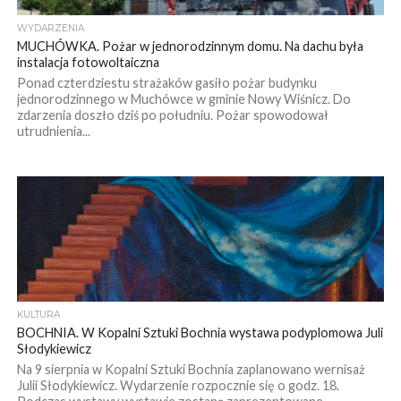
WYDARZENIA
MUCHÓWKA. Pożar w jednorodzinnym domu. Na dachu była
instalacja fotowoltaiczna
Ponad czterdziestu strażaków gasiło pożar budynku
jednorodzinnego w Muchówce w gminie Nowy Wiśnicz. Do
zdarzenia doszło dziś po południu. Pożar spowodował
utrudnienia...
KULTURA
BOCHNIA. W Kopalni Sztuki Bochnia wystawa podyplomowa Juli
Słodykiewicz
Na 9 sierpnia w Kopalni Sztuki Bochnia zaplanowano wernisaż
Julii Słodykiewicz. Wydarzenie rozpocznie się o godz. 18.