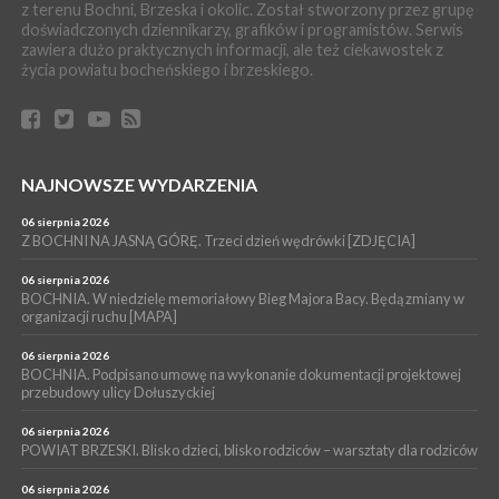
z terenu Bochni, Brzeska i okolic. Został stworzony przez grupę
zabrał dziecko do szpitala w Krakowie
doświadczonych dziennikarzy, grafików i programistów. Serwis
PIELGRZYMKA 2026
zawiera dużo praktycznych informacji, ale też ciekawostek z
życia powiatu bocheńskiego i brzeskiego.
04 sierpnia 2026
Z BOCHNI NA JASNĄ GÓRĘ. Pierwszy dzień wędrówki
[ZDJĘCIA]
WYDARZENIA
04 sierpnia 2026
BRZESKO. Śledczy wyjaśniają, jak doszło do śmierci 32-letniego
NAJNOWSZE WYDARZENIA
mężczyzny
06 sierpnia 2026
WYDARZENIA
Z BOCHNI NA JASNĄ GÓRĘ. Trzeci dzień wędrówki [ZDJĘCIA]
04 sierpnia 2026
BOCHNIA. Rusza Gospelowe Lato. To będą cztery dni radosnej
06 sierpnia 2026
muzyki [PROGRAM KONCERTÓW]
BOCHNIA. W niedzielę memoriałowy Bieg Majora Bacy. Będą zmiany w
organizacji ruchu [MAPA]
06 sierpnia 2026
BOCHNIA. Podpisano umowę na wykonanie dokumentacji projektowej
przebudowy ulicy Dołuszyckiej
06 sierpnia 2026
POWIAT BRZESKI. Blisko dzieci, blisko rodziców – warsztaty dla rodziców
06 sierpnia 2026