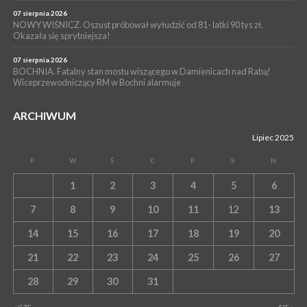
07 sierpnia 2026
NOWY WIŚNICZ. Oszust próbował wyłudzić od 81- latki 90 tys zł.
Okazała się sprytniejsza!
07 sierpnia 2026
BOCHNIA. Fatalny stan mostu wiszącego w Damienicach nad Rabą!
Wiceprzewodniczący RM w Bochni alarmuje
ARCHIWUM
Lipiec 2025
P
W
Ś
C
P
S
N
1
2
3
4
5
6
7
8
9
10
11
12
13
14
15
16
17
18
19
20
21
22
23
24
25
26
27
28
29
30
31
« CZE
SIE »