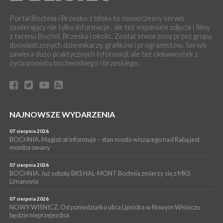
06 sierpnia 2026
BOCHNIA. W niedzielę Muzyczna Altana, a w niej Orkiestra Dęta
Portal Bochnia i Brzesko z bliska to nowoczesny serwis
Kopalni Soli Bochnia
zawierający nie tylko informacje , ale też wspaniałe zdjęcia i filmy
z terenu Bochni, Brzeska i okolic. Został stworzony przez grupę
WYDARZENIA
doświadczonych dziennikarzy, grafików i programistów. Serwis
06 sierpnia 2026
zawiera dużo praktycznych informacji, ale też ciekawostek z
BRZESKO. Lepsze warunki dla strażaków z OSP Okocim!
życia powiatu bocheńskiego i brzeskiego.
WYDARZENIA
06 sierpnia 2026
BORZĘCIN. Już w najbliższy weekend XIX Borzęckie Święto
Grzyba: Zenek Martyniuk i Justyna Steczkowska
PIELGRZYMKA 2026
NAJNOWSZE WYDARZENIA
05 sierpnia 2026
Z BOCHNI NA JASNĄ GÓRĘ. Drugi dzień wędrówki [ZDJĘCIA]
07 sierpnia 2026
BOCHNIA. Magistrat informuje – stan mostu wiszącego nad Rabą jest
WYDARZENIA
monitorowany
05 sierpnia 2026
NASZ NEWS. Powstał Komitet Ochrony Ładu
07 sierpnia 2026
Przestrzennego Miasta Bochnia. To odpowiedź na działania
BOCHNIA. Już sobotę BKS HAL-MONT Bochnia zmierzy się z MKS
Limanovia
magistratu
07 sierpnia 2026
NOWY WIŚNICZ. Od poniedziałku ulica Lipnicka w Nowym Wiśniczu
będzie nieprzejezdna