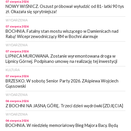
07 sierpnia 2026
NOWY WIŚNICZ. Oszust próbował wyłudzić od 81- latki 90 tys
zł. Okazała się sprytniejsza!
WYDARZENIA
07 sierpnia 2026
BOCHNIA. Fatalny stan mostu wiszącego w Damienicach nad
Rabą! Wiceprzewodniczący RM w Bochni alarmuje
WYDARZENIA
07 sierpnia 2026
LIPNICA MUROWANA. Zostanie wyremontowana droga w
Lipnicy Górnej. Podpisano umowę na realizację tej inwestycji
KULTURA
07 sierpnia 2026
BRZESKO. W sobotę Senior Party 2026. ZAśpiewa Wojciech
Gąssowski
WYDARZENIA
06 sierpnia 2026
Z BOCHNI NA JASNĄ GÓRĘ. Trzeci dzień wędrówki [ZDJĘCIA]
WYDARZENIA
06 sierpnia 2026
BOCHNIA. W niedzielę memoriałowy Bieg Majora Bacy. Będą
zmiany w organizacji ruchu [MAPA]