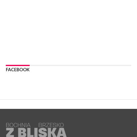
WYDARZENIA
06 sierpnia 2026
BOCHNIA. Podpisano umowę na wykonanie dokumentacji
projektowej przebudowy ulicy Dołuszyckiej
WYDARZENIA
06 sierpnia 2026
POWIAT BRZESKI. Blisko dzieci, blisko rodziców – warsztaty dla
rodziców
WYDARZENIA
06 sierpnia 2026
FACEBOOK
POWIAT BRZESKI. W Wytrzyszczce karetka zderzyła się z
samochodem osobowym
WYDARZENIA
06 sierpnia 2026
BOCHNIA. Dziś w muzeum kolejne spotkanie w ramach
Wakacyjnej Akademii Muzealnej
WYDARZENIA
06 sierpnia 2026
LIPNICA MUROWANA. Oddaj krew, pomóż potrzebującym!
KULTURA