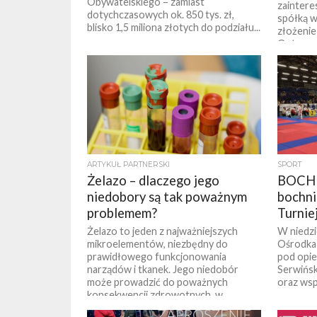
Obywatelskiego – zamiast
zaintere
dotychczasowych ok. 850 tys. zł,
spółką w
blisko 1,5 miliona złotych do podziału...
złożeni
Ogłoszon
ARTYKUŁ PARTNERSKI
SPORT
Żelazo – dlaczego jego
BOCHN
niedobory są tak poważnym
bochn
problemem?
Turnie
Żelazo to jeden z najważniejszych
W niedzi
mikroelementów, niezbędny do
Ośrodka 
prawidłowego funkcjonowania
pod opie
narządów i tkanek. Jego niedobór
Serwińsk
może prowadzić do poważnych
oraz wspi
konsekwencji zdrowotnych, w...