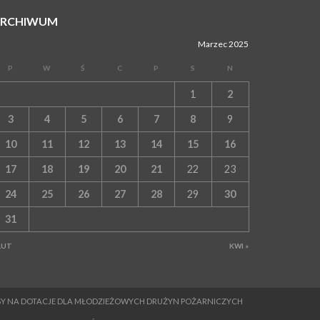
WYDARZENIA
ARCHIWUM
04 sierpnia 2026
MASZKIENICE. Pies pogryzł 3-letnią
Marzec 2025
dziewczynkę. Śmigłowiec zabrał dziecko do
szpitala w Krakowie
P
W
Ś
C
P
S
N
PIELGRZYMKA 2026
1
2
04 sierpnia 2026
Z BOCHNI NA JASNĄ GÓRĘ. Pierwszy dzień
3
4
5
6
7
8
9
wędrówki [ZDJĘCIA]
10
11
12
13
14
15
16
WYDARZENIA
04 sierpnia 2026
17
18
19
20
21
22
23
BRZESKO. Śledczy wyjaśniają, jak doszło do
śmierci 32-letniego mężczyzny
24
25
26
27
28
29
30
WYDARZENIA
31
04 sierpnia 2026
BOCHNIA. Rusza Gospelowe Lato. To będą
cztery dni radosnej muzyki [PROGRAM
LUT
KWI »
KONCERTÓW]
SPORT
04 sierpnia 2026
BOCHNIA. W niedzielę XXXII Memoriałowy
MESY NA DOTACJE DLA MŁODZIEŻOWYCH DRUŻYN POŻARNICZYCH
Bieg Majora Bacy!