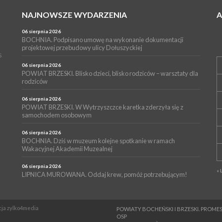
NAJNOWSZE WYDARZENIA
06 sierpnia 2026
BOCHNIA. Podpisano umowę na wykonanie dokumentacji
projektowej przebudowy ulicy Dołuszyckiej
s
06 sierpnia 2026
POWIAT BRZESKI. Blisko dzieci, blisko rodziców – warsztaty dla
rodziców
06 sierpnia 2026
POWIAT BRZESKI. W Wytrzyszczce karetka zderzyła się z
samochodem osobowym
06 sierpnia 2026
BOCHNIA. Dziś w muzeum kolejne spotkanie w ramach
Wakacyjnej Akademii Muzealnej
06 sierpnia 2026
« 
LIPNICA MUROWANA. Oddaj krew, pomóż potrzebującym!
ncja zylko4media
POWIATY BOCHEŃSKI I BRZESKI. PRO
OSP