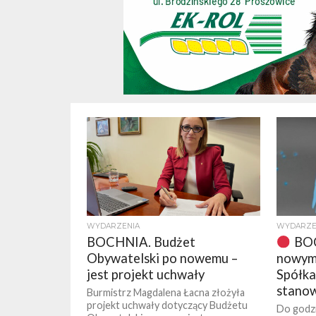
WYDARZENIA
WYDARZE
BOCHNIA. Budżet
BOC
Obywatelski po nowemu –
nowym
jest projekt uchwały
Spółka
stanow
Burmistrz Magdalena Łacna złożyła
projekt uchwały dotyczący Budżetu
Do godzi