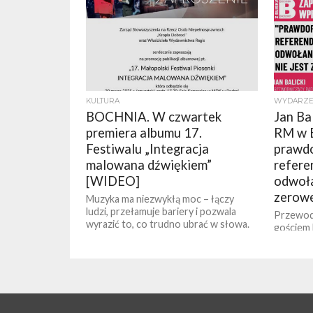
KULTURA
WYDARZE
BOCHNIA. W czwartek
Jan Ba
premiera albumu 17.
RM w 
Festiwalu „Integracja
prawd
malowana dźwiękiem”
refere
[WIDEO]
odwoła
zerow
Muzyka ma niezwykłą moc – łączy
ludzi, przełamuje bariery i pozwala
Przewod
wyrazić to, co trudno ubrać w słowa.
gościem
„Integracja malowana dźwiękiem” to...
WPROST.
mieście, 
pokłosie