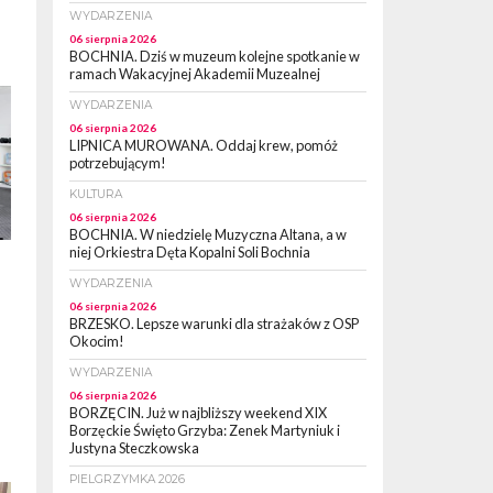
WYDARZENIA
06 sierpnia 2026
BOCHNIA. Dziś w muzeum kolejne spotkanie w
ramach Wakacyjnej Akademii Muzealnej
WYDARZENIA
06 sierpnia 2026
LIPNICA MUROWANA. Oddaj krew, pomóż
potrzebującym!
KULTURA
06 sierpnia 2026
BOCHNIA. W niedzielę Muzyczna Altana, a w
niej Orkiestra Dęta Kopalni Soli Bochnia
WYDARZENIA
06 sierpnia 2026
BRZESKO. Lepsze warunki dla strażaków z OSP
Okocim!
WYDARZENIA
06 sierpnia 2026
BORZĘCIN. Już w najbliższy weekend XIX
Borzęckie Święto Grzyba: Zenek Martyniuk i
Justyna Steczkowska
PIELGRZYMKA 2026