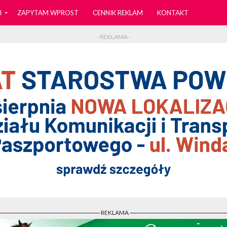
I
ZAPYTAM WPROST
CENNIK REKLAM
KONTAKT
- REKLAMA -
- REKLAMA -