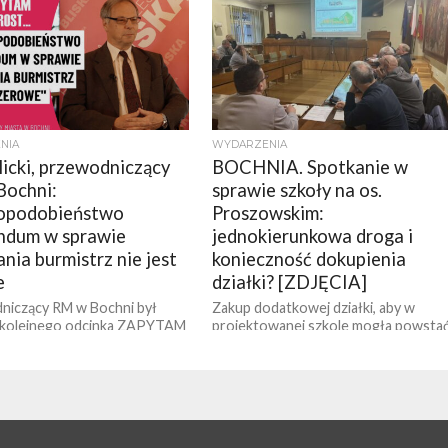
NIA
WYDARZENIA
licki, przewodniczący
BOCHNIA. Spotkanie w
Bochni:
sprawie szkoły na os.
opodobieństwo
Proszowskim:
ndum w sprawie
jednokierunkowa droga i
nia burmistrz nie jest
konieczność dokupienia
e
działki? [ZDJĘCIA]
niczący RM w Bochni był
Zakup dodatkowej działki, aby w
 kolejnego odcinka ZAPYTAM
projektowanej szkole mogła powsta
 Rozmawialiśmy o sytuacji w
pełnowymiarowa hala do gry w piłkę
wątpliwej promocji, która jest
ręczną, a także budowa
m prywatnych problemów...
jednokierunkowej drogi
bezpośrednio...