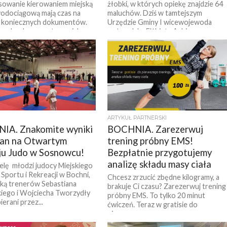
sowanie kierowaniem miejską
żłobki, w których opiekę znajdzie 64
odociągową mają czas na
maluchów. Dziś w tamtejszym
e koniecznych dokumentów.
Urzędzie Gminy I wicewojewoda
o konkurs na stanowisko...
małopolska Elżbieta Achinger...
ARTYKUŁ PARTNERSKI
IA. Znakomite wyniki
BOCHNIA. Zarezerwuj
ian na Otwartym
trening próbny EMS!
ju Judo w Sosnowcu!
Bezpłatnie przygotujemy
analizę składu masy ciała
elę młodzi judocy Miejskiego
Sportu i Rekreacji w Bochni,
Chcesz zrzucić zbędne kilogramy, a
ką trenerów Sebastiana
brakuje Ci czasu? Zarezerwuj trening
iego i Wojciecha Tworzydły
próbny EMS. To tylko 20 minut
erani przez...
ćwiczeń. Teraz w gratisie do
pierwszego...