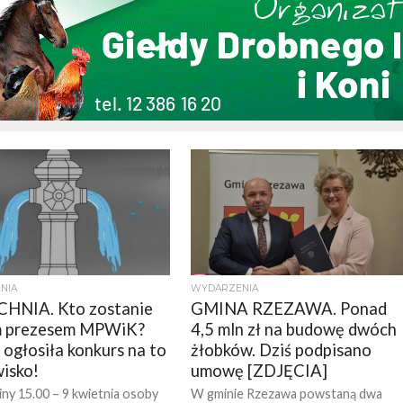
NIA
WYDARZENIA
HNIA. Kto zostanie
GMINA RZEZAWA. Ponad
 prezesem MPWiK?
4,5 mln zł na budowę dwóch
 ogłosiła konkurs na to
żłobków. Dziś podpisano
isko!
umowę [ZDJĘCIA]
ny 15.00 – 9 kwietnia osoby
W gminie Rzezawa powstaną dwa