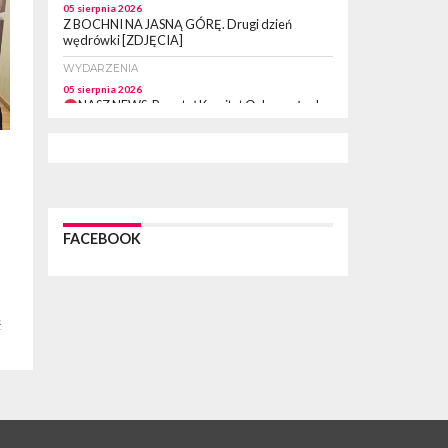
05 sierpnia 2026
Z BOCHNI NA JASNĄ GÓRĘ. Drugi dzień
wędrówki [ZDJĘCIA]
WYDARZENIA
05 sierpnia 2026
NASZ NEWS. Powstał Komitet Ochrony Ładu
Przestrzennego Miasta Bochnia. To odpowiedź
na działania magistratu
WYDARZENIA
05 sierpnia 2026
LIPNICA MUROWANA. Na święcie gminy zagra
zespół Kombi [PROGRAM]
FACEBOOK
WYDARZENIA
05 sierpnia 2026
GMINA DRWINIA. 45 dzieci będzie się uczyć
pływać. Zajęcia ruszą we wrześniu
ć
WYDARZENIA
05 sierpnia 2026
BRZESKO. RPWiK apeluje o racjonalne
gospodarowanie wodą
WYDARZENIA
05 sierpnia 2026
BRZESKO. Dożynki zaplanowano na 15 sierpnia