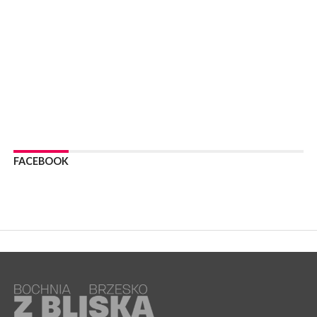
05 sierpnia 2026
NASZ NEWS. Powstał Komitet Ochrony Ładu
Przestrzennego Miasta Bochnia. To odpowiedź na działania
magistratu
WYDARZENIA
05 sierpnia 2026
LIPNICA MUROWANA. Na święcie gminy zagra zespół Kombi
[PROGRAM]
WYDARZENIA
05 sierpnia 2026
GMINA DRWINIA. 45 dzieci będzie się uczyć pływać. Zajęcia
FACEBOOK
ruszą we wrześniu
WYDARZENIA
05 sierpnia 2026
BRZESKO. RPWiK apeluje o racjonalne gospodarowanie wodą
WYDARZENIA
05 sierpnia 2026
BRZESKO. Dożynki zaplanowano na 15 sierpnia
WYDARZENIA
04 sierpnia 2026
MASZKIENICE. Pies pogryzł 3-letnią dziewczynkę. Śmigłowiec