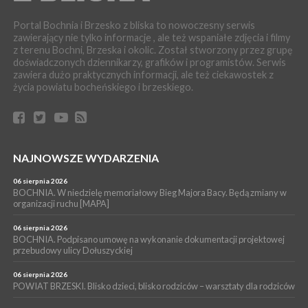
zabrał dziecko do szpitala w Krakowie
Portal Bochnia i Brzesko z bliska to nowoczesny serwis
PIELGRZYMKA 2026
zawierający nie tylko informacje , ale też wspaniałe zdjęcia i filmy
04 sierpnia 2026
z terenu Bochni, Brzeska i okolic. Został stworzony przez grupę
Z BOCHNI NA JASNĄ GÓRĘ. Pierwszy dzień wędrówki
doświadczonych dziennikarzy, grafików i programistów. Serwis
[ZDJĘCIA]
zawiera dużo praktycznych informacji, ale też ciekawostek z
WYDARZENIA
życia powiatu bocheńskiego i brzeskiego.
04 sierpnia 2026
BRZESKO. Śledczy wyjaśniają, jak doszło do śmierci 32-letniego
mężczyzny
WYDARZENIA
NAJNOWSZE WYDARZENIA
04 sierpnia 2026
BOCHNIA. Rusza Gospelowe Lato. To będą cztery dni radosnej
muzyki [PROGRAM KONCERTÓW]
06 sierpnia 2026
BOCHNIA. W niedzielę memoriałowy Bieg Majora Bacy. Będą zmiany w
SPORT
organizacji ruchu [MAPA]
04 sierpnia 2026
BOCHNIA. W niedzielę XXXII Memoriałowy Bieg Majora Bacy!
06 sierpnia 2026
BOCHNIA. Podpisano umowę na wykonanie dokumentacji projektowej
przebudowy ulicy Dołuszyckiej
06 sierpnia 2026
POWIAT BRZESKI. Blisko dzieci, blisko rodziców – warsztaty dla rodziców