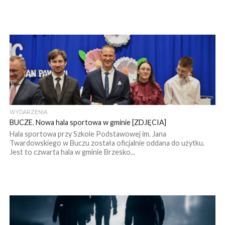
WYDARZENIA
BUCZE. Nowa hala sportowa w gminie [ZDJĘCIA]
Hala sportowa przy Szkole Podstawowej im. Jana
Twardowskiego w Buczu została oficjalnie oddana do użytku.
Jest to czwarta hala w gminie Brzesko...