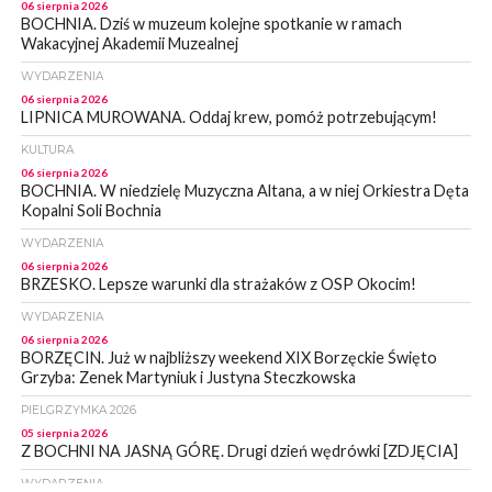
06 sierpnia 2026
BOCHNIA. Dziś w muzeum kolejne spotkanie w ramach
Wakacyjnej Akademii Muzealnej
WYDARZENIA
06 sierpnia 2026
LIPNICA MUROWANA. Oddaj krew, pomóż potrzebującym!
KULTURA
06 sierpnia 2026
BOCHNIA. W niedzielę Muzyczna Altana, a w niej Orkiestra Dęta
Kopalni Soli Bochnia
WYDARZENIA
06 sierpnia 2026
BRZESKO. Lepsze warunki dla strażaków z OSP Okocim!
WYDARZENIA
06 sierpnia 2026
BORZĘCIN. Już w najbliższy weekend XIX Borzęckie Święto
Grzyba: Zenek Martyniuk i Justyna Steczkowska
PIELGRZYMKA 2026
05 sierpnia 2026
Z BOCHNI NA JASNĄ GÓRĘ. Drugi dzień wędrówki [ZDJĘCIA]
WYDARZENIA