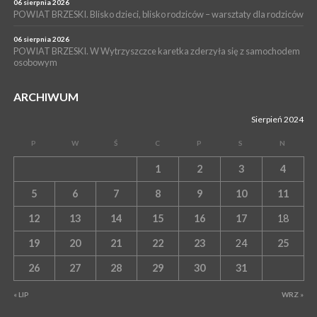
06 sierpnia 2026
POWIAT BRZESKI. Blisko dzieci, blisko rodziców – warsztaty dla rodziców
06 sierpnia 2026
POWIAT BRZESKI. W Wytrzyszczce karetka zderzyła się z samochodem
osobowym
ARCHIWUM
Sierpień 2024
P
W
Ś
C
P
S
N
1
2
3
4
5
6
7
8
9
10
11
12
13
14
15
16
17
18
19
20
21
22
23
24
25
26
27
28
29
30
31
« LIP
WRZ »