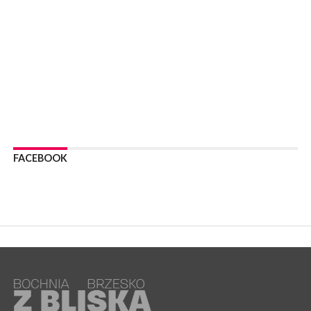
05 sierpnia 2026
Z BOCHNI NA JASNĄ GÓRĘ. Drugi dzień wędrówki [ZDJĘCIA]
WYDARZENIA
05 sierpnia 2026
NASZ NEWS. Powstał Komitet Ochrony Ładu
Przestrzennego Miasta Bochnia. To odpowiedź na działania
magistratu
WYDARZENIA
05 sierpnia 2026
LIPNICA MUROWANA. Na święcie gminy zagra zespół Kombi
[PROGRAM]
FACEBOOK
WYDARZENIA
05 sierpnia 2026
GMINA DRWINIA. 45 dzieci będzie się uczyć pływać. Zajęcia
ruszą we wrześniu
WYDARZENIA
05 sierpnia 2026
BRZESKO. RPWiK apeluje o racjonalne gospodarowanie wodą
WYDARZENIA
05 sierpnia 2026
BRZESKO. Dożynki zaplanowano na 15 sierpnia