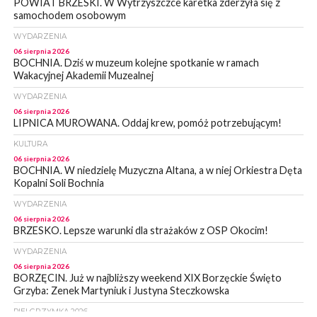
POWIAT BRZESKI. W Wytrzyszczce karetka zderzyła się z
samochodem osobowym
WYDARZENIA
06 sierpnia 2026
BOCHNIA. Dziś w muzeum kolejne spotkanie w ramach
Wakacyjnej Akademii Muzealnej
WYDARZENIA
06 sierpnia 2026
LIPNICA MUROWANA. Oddaj krew, pomóż potrzebującym!
KULTURA
06 sierpnia 2026
BOCHNIA. W niedzielę Muzyczna Altana, a w niej Orkiestra Dęta
Kopalni Soli Bochnia
WYDARZENIA
06 sierpnia 2026
BRZESKO. Lepsze warunki dla strażaków z OSP Okocim!
WYDARZENIA
06 sierpnia 2026
BORZĘCIN. Już w najbliższy weekend XIX Borzęckie Święto
Grzyba: Zenek Martyniuk i Justyna Steczkowska
PIELGRZYMKA 2026