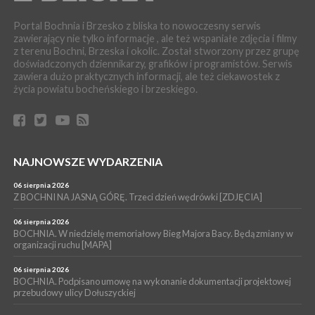
WYDARZENIA
Portal Bochnia i Brzesko z bliska to nowoczesny serwis
04 sierpnia 2026
zawierający nie tylko informacje , ale też wspaniałe zdjęcia i filmy
MASZKIENICE. Pies pogryzł 3-letnią dziewczynkę. Śmigłowiec
z terenu Bochni, Brzeska i okolic. Został stworzony przez grupę
zabrał dziecko do szpitala w Krakowie
doświadczonych dziennikarzy, grafików i programistów. Serwis
PIELGRZYMKA 2026
zawiera dużo praktycznych informacji, ale też ciekawostek z
życia powiatu bocheńskiego i brzeskiego.
04 sierpnia 2026
Z BOCHNI NA JASNĄ GÓRĘ. Pierwszy dzień wędrówki
[ZDJĘCIA]
WYDARZENIA
04 sierpnia 2026
BRZESKO. Śledczy wyjaśniają, jak doszło do śmierci 32-letniego
NAJNOWSZE WYDARZENIA
mężczyzny
06 sierpnia 2026
WYDARZENIA
Z BOCHNI NA JASNĄ GÓRĘ. Trzeci dzień wędrówki [ZDJĘCIA]
04 sierpnia 2026
BOCHNIA. Rusza Gospelowe Lato. To będą cztery dni radosnej
06 sierpnia 2026
muzyki [PROGRAM KONCERTÓW]
BOCHNIA. W niedzielę memoriałowy Bieg Majora Bacy. Będą zmiany w
organizacji ruchu [MAPA]
06 sierpnia 2026
BOCHNIA. Podpisano umowę na wykonanie dokumentacji projektowej
przebudowy ulicy Dołuszyckiej