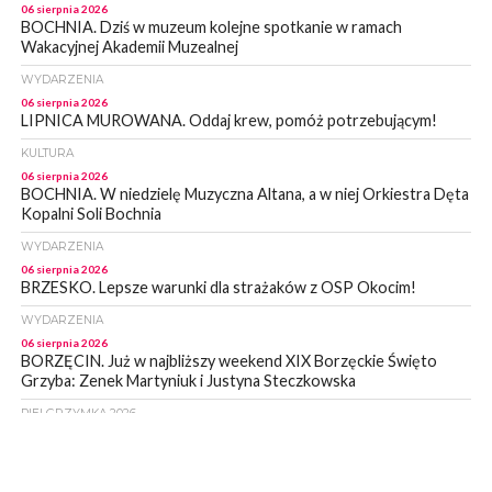
06 sierpnia 2026
BOCHNIA. Dziś w muzeum kolejne spotkanie w ramach
Wakacyjnej Akademii Muzealnej
WYDARZENIA
06 sierpnia 2026
LIPNICA MUROWANA. Oddaj krew, pomóż potrzebującym!
KULTURA
06 sierpnia 2026
BOCHNIA. W niedzielę Muzyczna Altana, a w niej Orkiestra Dęta
Kopalni Soli Bochnia
WYDARZENIA
06 sierpnia 2026
BRZESKO. Lepsze warunki dla strażaków z OSP Okocim!
WYDARZENIA
06 sierpnia 2026
BORZĘCIN. Już w najbliższy weekend XIX Borzęckie Święto
Grzyba: Zenek Martyniuk i Justyna Steczkowska
PIELGRZYMKA 2026
05 sierpnia 2026
Z BOCHNI NA JASNĄ GÓRĘ. Drugi dzień wędrówki [ZDJĘCIA]
WYDARZENIA