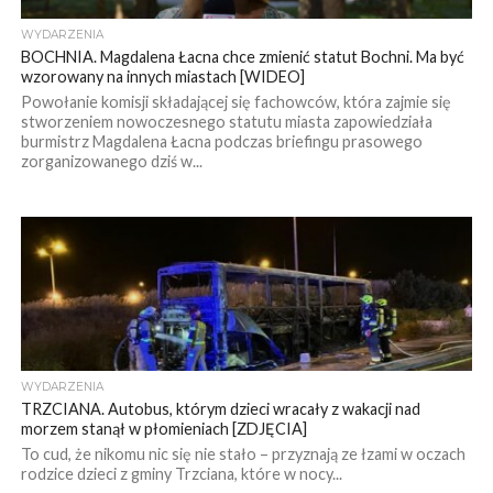
WYDARZENIA
BOCHNIA. Magdalena Łacna chce zmienić statut Bochni. Ma być
wzorowany na innych miastach [WIDEO]
Powołanie komisji składającej się fachowców, która zajmie się
stworzeniem nowoczesnego statutu miasta zapowiedziała
burmistrz Magdalena Łacna podczas briefingu prasowego
zorganizowanego dziś w...
WYDARZENIA
TRZCIANA. Autobus, którym dzieci wracały z wakacji nad
morzem stanął w płomieniach [ZDJĘCIA]
To cud, że nikomu nic się nie stało – przyznają ze łzami w oczach
rodzice dzieci z gminy Trzciana, które w nocy...