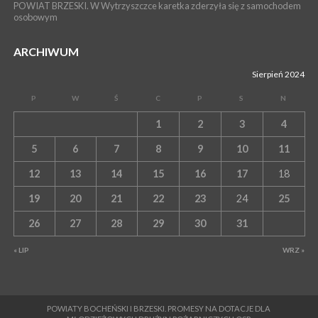
POWIAT BRZESKI. W Wytrzyszczce karetka zderzyła się z samochodem
osobowym
ARCHIWUM
Sierpień 2024
P
W
Ś
C
P
S
N
1
2
3
4
5
6
7
8
9
10
11
12
13
14
15
16
17
18
19
20
21
22
23
24
25
26
27
28
29
30
31
« LIP
WRZ »
POWIATY BOCHEŃSKI I BRZESKI. PROMESY NA DOTACJE DLA