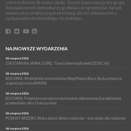
z terenu Bochni, Brzeska i okolic. Został stworzony przez grupę
zabrał dziecko do szpitala w Krakowie
doświadczonych dziennikarzy, grafików i programistów. Serwis
PIELGRZYMKA 2026
zawiera dużo praktycznych informacji, ale też ciekawostek z
życia powiatu bocheńskiego i brzeskiego.
04 sierpnia 2026
Z BOCHNI NA JASNĄ GÓRĘ. Pierwszy dzień wędrówki
[ZDJĘCIA]
WYDARZENIA
04 sierpnia 2026
BRZESKO. Śledczy wyjaśniają, jak doszło do śmierci 32-letniego
NAJNOWSZE WYDARZENIA
mężczyzny
06 sierpnia 2026
WYDARZENIA
Z BOCHNI NA JASNĄ GÓRĘ. Trzeci dzień wędrówki [ZDJĘCIA]
04 sierpnia 2026
BOCHNIA. Rusza Gospelowe Lato. To będą cztery dni radosnej
06 sierpnia 2026
muzyki [PROGRAM KONCERTÓW]
BOCHNIA. W niedzielę memoriałowy Bieg Majora Bacy. Będą zmiany w
organizacji ruchu [MAPA]
06 sierpnia 2026
BOCHNIA. Podpisano umowę na wykonanie dokumentacji projektowej
przebudowy ulicy Dołuszyckiej
06 sierpnia 2026
POWIAT BRZESKI. Blisko dzieci, blisko rodziców – warsztaty dla rodziców
06 sierpnia 2026