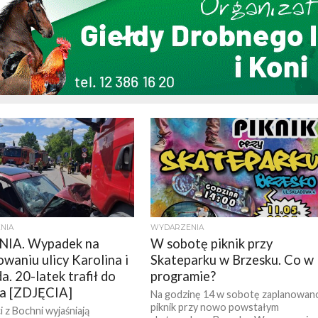
NIA
WYDARZENIA
IA. Wypadek na
W sobotę piknik przy
owaniu ulicy Karolina i
Skateparku w Brzesku. Co w
. 20-latek trafił do
programie?
la [ZDJĘCIA]
Na godzinę 14 w sobotę zaplanowan
piknik przy nowo powstałym
i z Bochni wyjaśniają