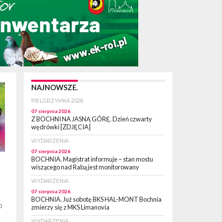
NAJNOWSZE.
PIELGRZYMKA 2026
07 sierpnia 2026
Z BOCHNI NA JASNĄ GÓRĘ. Dzień czwarty
wędrówki [ZDJĘCIA]
WYDARZENIA
07 sierpnia 2026
BOCHNIA. Magistrat informuje – stan mostu
wiszącego nad Rabą jest monitorowany
WYDARZENIA
07 sierpnia 2026
BOCHNIA. Już sobotę BKS HAL-MONT Bochnia
o
zmierzy się z MKS Limanovia
WYDARZENIA