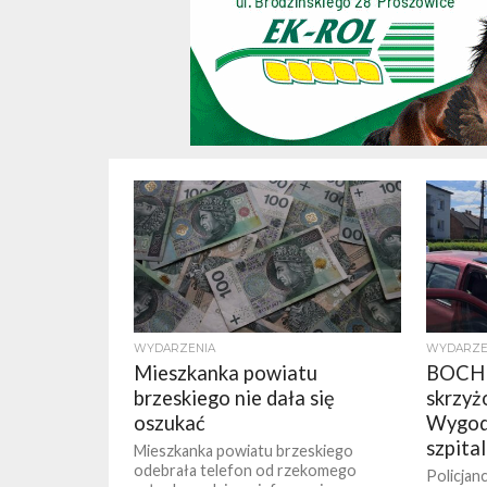
WYDARZENIA
WYDARZE
Mieszkanka powiatu
BOCHN
brzeskiego nie dała się
skrzyż
oszukać
Wygoda
szpita
Mieszkanka powiatu brzeskiego
odebrała telefon od rzekomego
Policjanc