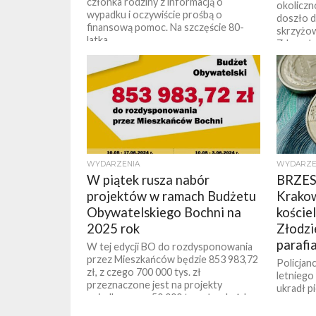
członka rodziny z informacją o
okoliczn
wypadku i oczywiście prośbą o
doszło d
finansową pomoc. Na szczęście 80-
skrzyżow
latka...
Zderzyły 
WYDARZENIA
WYDARZE
W piątek rusza nabór
BRZES
projektów w ramach Budżetu
Krakow
Obywatelskiego Bochni na
kościel
2025 rok
Złodzi
parafi
W tej edycji BO do rozdysponowania
przez Mieszkańców będzie 853 983,72
Policjanc
zł, z czego 700 000 tys. zł
letniego
przeznaczone jest na projekty
ukradł pi
osiedlowe, po 50 000 tys. zł na każde...
skarbonk
złodziej