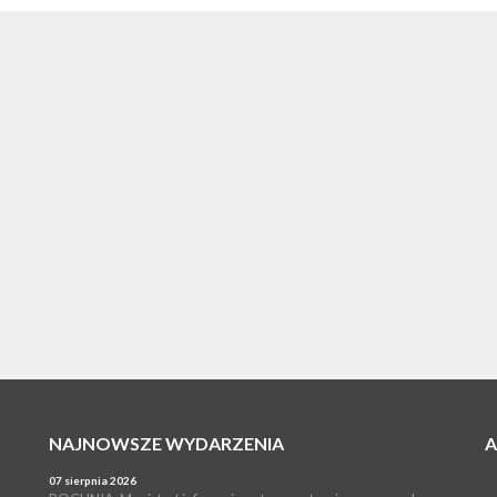
a Brzeska i...
NAJNOWSZE WYDARZENIA
07 sierpnia 2026