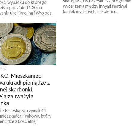
skateparku w Brzesku. W programie
ości wypadku do którego
wydarzenia między innymi festiwal
ziś o godzinie 11.30 na
baniek mydlanych, szkolenia...
aniu ulic Karolina i Wygoda.
się dwa...
NIA
KO. Mieszkaniec
a ukradł pieniądze z
nej skarbonki.
eja zauważyła
anka
i z Brzeska zatrzymali 44-
 mieszkańca Krakowa, który
eniądze z kościelnej
i. Poczynania zuchwałego
a w świątyni obserwowała