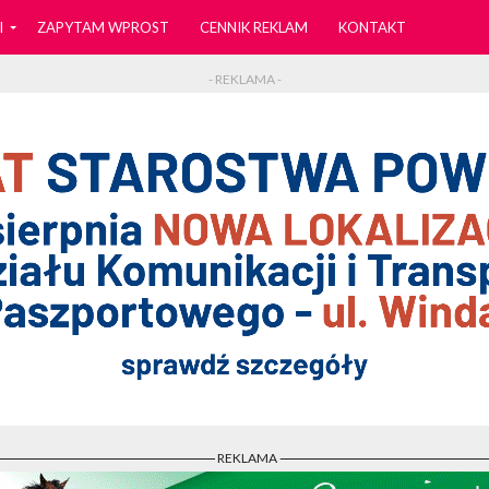
I
ZAPYTAM WPROST
CENNIK REKLAM
KONTAKT
- REKLAMA -
- REKLAMA -