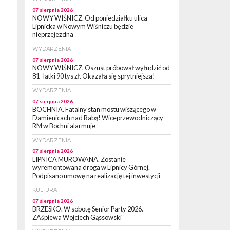
07 sierpnia 2026
NOWY WIŚNICZ. Od poniedziałku ulica
Lipnicka w Nowym Wiśniczu będzie
nieprzejezdna
WYDARZENIA
07 sierpnia 2026
NOWY WIŚNICZ. Oszust próbował wyłudzić od
81- latki 90 tys zł. Okazała się sprytniejsza!
WYDARZENIA
07 sierpnia 2026
BOCHNIA. Fatalny stan mostu wiszącego w
Damienicach nad Rabą! Wiceprzewodniczący
RM w Bochni alarmuje
WYDARZENIA
07 sierpnia 2026
LIPNICA MUROWANA. Zostanie
wyremontowana droga w Lipnicy Górnej.
Podpisano umowę na realizację tej inwestycji
KULTURA
07 sierpnia 2026
BRZESKO. W sobotę Senior Party 2026.
ZAśpiewa Wojciech Gąssowski