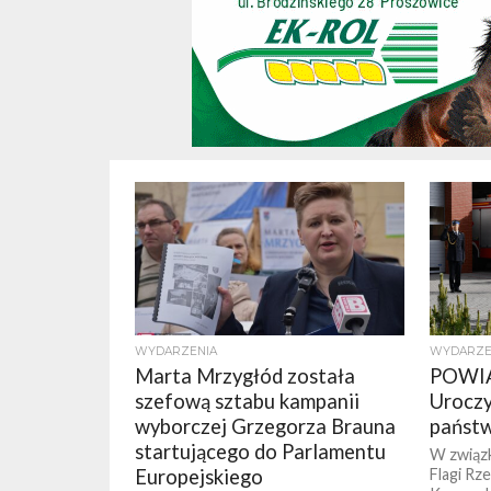
WYDARZENIA
WYDARZE
Marta Mrzygłód została
POWIA
szefową sztabu kampanii
Uroczy
wyborczej Grzegorza Brauna
państ
startującego do Parlamentu
W związ
Europejskiego
Flagi Rze