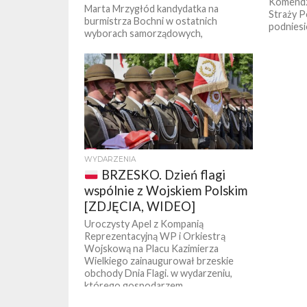
Komendz
Marta Mrzygłód kandydatka na
Straży P
burmistrza Bochni w ostatnich
podniesi
wyborach samorządowych,
przewodnicząca okręgu nr 15
Konfederacji Korony Polskiej została
szefową sztabu kampanii wyborczej...
WYDARZENIA
BRZESKO. Dzień flagi
wspólnie z Wojskiem Polskim
[ZDJĘCIA, WIDEO]
Uroczysty Apel z Kompanią
Reprezentacyjną WP i Orkiestrą
Wojskową na Placu Kazimierza
Wielkiego zainaugurował brzeskie
obchody Dnia Flagi. w wydarzeniu,
którego gospodarzem...