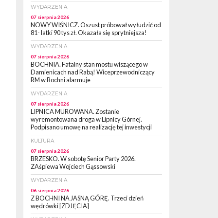
WYDARZENIA
07 sierpnia 2026
NOWY WIŚNICZ. Oszust próbował wyłudzić od
81- latki 90 tys zł. Okazała się sprytniejsza!
WYDARZENIA
07 sierpnia 2026
BOCHNIA. Fatalny stan mostu wiszącego w
Damienicach nad Rabą! Wiceprzewodniczący
RM w Bochni alarmuje
WYDARZENIA
07 sierpnia 2026
LIPNICA MUROWANA. Zostanie
wyremontowana droga w Lipnicy Górnej.
Podpisano umowę na realizację tej inwestycji
KULTURA
07 sierpnia 2026
BRZESKO. W sobotę Senior Party 2026.
ZAśpiewa Wojciech Gąssowski
WYDARZENIA
06 sierpnia 2026
Z BOCHNI NA JASNĄ GÓRĘ. Trzeci dzień
wędrówki [ZDJĘCIA]