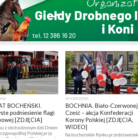
NIA
WYDARZENIA
T BOCHEŃSKI.
BOCHNIA. Biało-Czerwonej
ste podniesienie flagi
Cześć – akcja Konfederacji
wowej [ZDJĘCIA]
Korony Polskiej [ZDJĘCIA,
WIDEO]
ku z obchodzonym dziś Dniem
czypospolitej Polskiej przy
Na bocheńskim Rynku przedstawiciel