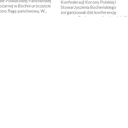
ie Powiatowej Państwowej
Konfederacji Korony Polskiej i
ożarnej w Bochni uroczyście
Stowarzyszenia Bocheńskiego
ono flagę państwową. W...
zorganizowali dziś konferencję
prasową. Podczas spotkania odnieśli
się do obchodzonego dziś Dnia...