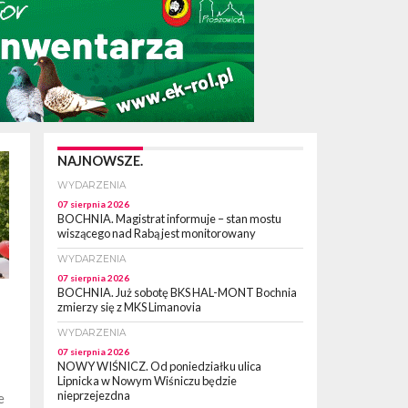
NAJNOWSZE.
WYDARZENIA
07 sierpnia 2026
BOCHNIA. Magistrat informuje – stan mostu
wiszącego nad Rabą jest monitorowany
WYDARZENIA
07 sierpnia 2026
BOCHNIA. Już sobotę BKS HAL-MONT Bochnia
zmierzy się z MKS Limanovia
WYDARZENIA
07 sierpnia 2026
NOWY WIŚNICZ. Od poniedziałku ulica
Lipnicka w Nowym Wiśniczu będzie
nieprzejezdna
e