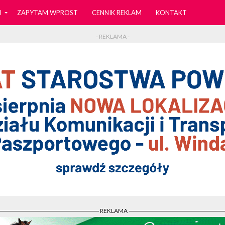
I
ZAPYTAM WPROST
CENNIK REKLAM
KONTAKT
- REKLAMA -
- REKLAMA -