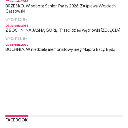
07 sierpnia 2026
BRZESKO. W sobotę Senior Party 2026. ZAśpiewa Wojciech
Gąssowski
WYDARZENIA
06 sierpnia 2026
Z BOCHNI NA JASNĄ GÓRĘ. Trzeci dzień wędrówki [ZDJĘCIA]
WYDARZENIA
06 sierpnia 2026
BOCHNIA. W niedzielę memoriałowy Bieg Majora Bacy. Będą
zmiany w organizacji ruchu [MAPA]
WYDARZENIA
06 sierpnia 2026
BOCHNIA. Podpisano umowę na wykonanie dokumentacji
projektowej przebudowy ulicy Dołuszyckiej
WYDARZENIA
06 sierpnia 2026
POWIAT BRZESKI. Blisko dzieci, blisko rodziców – warsztaty dla
rodziców
WYDARZENIA
06 sierpnia 2026
FACEBOOK
POWIAT BRZESKI. W Wytrzyszczce karetka zderzyła się z
samochodem osobowym