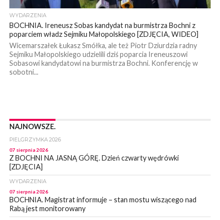
WYDARZENIA
BOCHNIA. Ireneusz Sobas kandydat na burmistrza Bochni z
poparciem władz Sejmiku Małopolskiego [ZDJĘCIA, WIDEO]
Wicemarszałek Łukasz Smółka, ale też Piotr Dziurdzia radny
Sejmiku Małopolskiego udzielili dziś poparcia Ireneuszowi
Sobasowi kandydatowi na burmistrza Bochni. Konferencję w
sobotni...
NAJNOWSZE.
PIELGRZYMKA 2026
07 sierpnia 2026
Z BOCHNI NA JASNĄ GÓRĘ. Dzień czwarty wędrówki
[ZDJĘCIA]
WYDARZENIA
07 sierpnia 2026
BOCHNIA. Magistrat informuje – stan mostu wiszącego nad
Rabą jest monitorowany