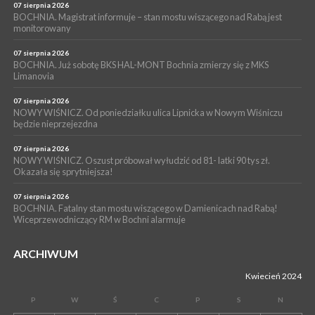
Z BOCHNI NA JASNĄ GÓRĘ. Drugi dzień wędrówki [ZDJĘCIA]
07 sierpnia 2026
BOCHNIA. Magistrat informuje – stan mostu wiszącego nad Rabą jest
WYDARZENIA
monitorowany
05 sierpnia 2026
NASZ NEWS. Powstał Komitet Ochrony Ładu
07 sierpnia 2026
Przestrzennego Miasta Bochnia. To odpowiedź na działania
BOCHNIA. Już sobotę BKS HAL-MONT Bochnia zmierzy się z MKS
Limanovia
magistratu
07 sierpnia 2026
NOWY WIŚNICZ. Od poniedziałku ulica Lipnicka w Nowym Wiśniczu
będzie nieprzejezdna
07 sierpnia 2026
NOWY WIŚNICZ. Oszust próbował wyłudzić od 81- latki 90 tys zł.
Okazała się sprytniejsza!
07 sierpnia 2026
BOCHNIA. Fatalny stan mostu wiszącego w Damienicach nad Rabą!
Wiceprzewodniczący RM w Bochni alarmuje
ARCHIWUM
Kwiecień 2024
P
W
Ś
C
P
S
N