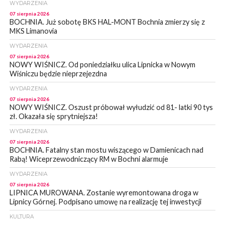
WYDARZENIA
07 sierpnia 2026
BOCHNIA. Już sobotę BKS HAL-MONT Bochnia zmierzy się z
MKS Limanovia
WYDARZENIA
07 sierpnia 2026
NOWY WIŚNICZ. Od poniedziałku ulica Lipnicka w Nowym
Wiśniczu będzie nieprzejezdna
WYDARZENIA
07 sierpnia 2026
NOWY WIŚNICZ. Oszust próbował wyłudzić od 81- latki 90 tys
zł. Okazała się sprytniejsza!
WYDARZENIA
07 sierpnia 2026
BOCHNIA. Fatalny stan mostu wiszącego w Damienicach nad
Rabą! Wiceprzewodniczący RM w Bochni alarmuje
WYDARZENIA
07 sierpnia 2026
LIPNICA MUROWANA. Zostanie wyremontowana droga w
Lipnicy Górnej. Podpisano umowę na realizację tej inwestycji
KULTURA