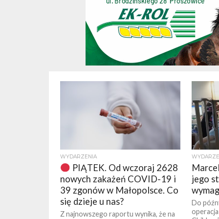
WYDARZENIA
WYDARZE
PIĄTEK. Od wczoraj 2628
Marcele
nowych zakażeń COVID-19 i
jego st
39 zgonów w Małopolsce. Co
wymaga
się dzieje u nas?
Do późny
operacja
Z najnowszego raportu wynika, że na