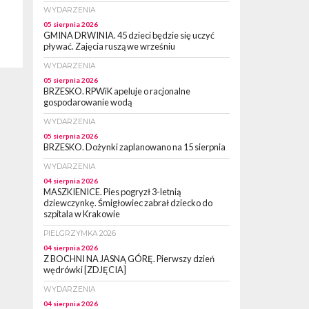
WYDARZENIA
05 sierpnia 2026
GMINA DRWINIA. 45 dzieci będzie się uczyć
pływać. Zajęcia ruszą we wrześniu
WYDARZENIA
05 sierpnia 2026
BRZESKO. RPWiK apeluje o racjonalne
gospodarowanie wodą
WYDARZENIA
05 sierpnia 2026
BRZESKO. Dożynki zaplanowano na 15 sierpnia
WYDARZENIA
04 sierpnia 2026
MASZKIENICE. Pies pogryzł 3-letnią
dziewczynkę. Śmigłowiec zabrał dziecko do
szpitala w Krakowie
PIELGRZYMKA 2026
04 sierpnia 2026
Z BOCHNI NA JASNĄ GÓRĘ. Pierwszy dzień
wędrówki [ZDJĘCIA]
WYDARZENIA
04 sierpnia 2026