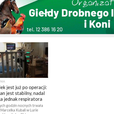
NIA
k jest już po operacji:
an jest stabilny, nadal
 jednak respiratora
ch godzin nocnych trwała
 Marcelka Kubali w Lurie