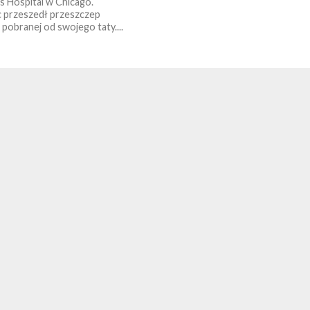
’s Hospital w Chicago.
 przeszedł przeszczep
 pobranej od swojego taty....