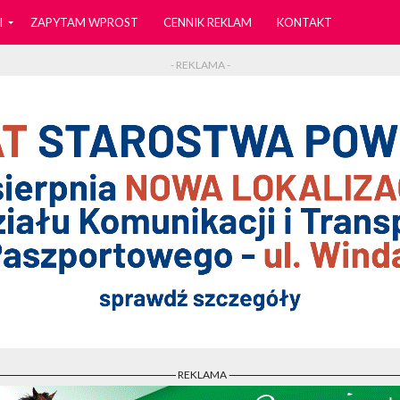
I
ZAPYTAM WPROST
CENNIK REKLAM
KONTAKT
- REKLAMA -
- REKLAMA -