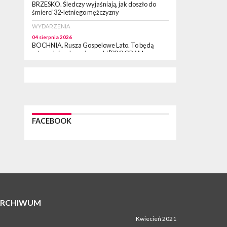
BRZESKO. Śledczy wyjaśniają, jak doszło do
śmierci 32-letniego mężczyzny
WYDARZENIA
04 sierpnia 2026
BOCHNIA. Rusza Gospelowe Lato. To będą
cztery dni radosnej muzyki [PROGRAM
KONCERTÓW]
SPORT
04 sierpnia 2026
BOCHNIA. W niedzielę XXXII Memoriałowy
Bieg Majora Bacy!
WYDARZENIA
FACEBOOK
04 sierpnia 2026
MAŁOPOLSKA. Liczba stulatków wciąż rośnie
ARTYKUŁ PARTNERSKI
04 sierpnia 2026
Codzienne nawyki, które wspierają zdrowie
dziecka na dłużej
WYDARZENIA
ARCHIWUM
04 sierpnia 2026
BRZESKO. Już jest Karta Mieszkańca Gminy
Brzesko. Co to oznacza?
Kwiecień 2021