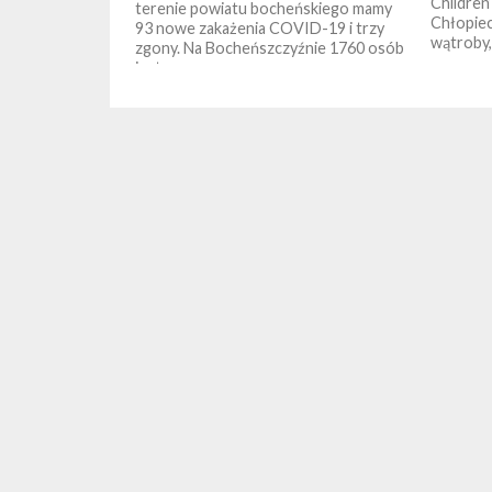
Children
terenie powiatu bocheńskiego mamy
Chłopiec
93 nowe zakażenia COVID-19 i trzy
wątroby,
zgony. Na Bocheńszczyźnie 1760 osób
jest...