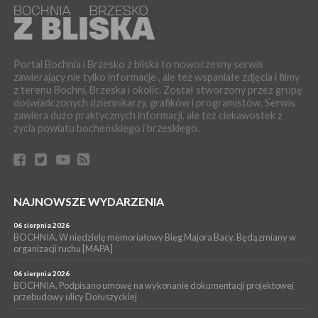
WYDARZENIA
04 sierpnia 2026
MASZKIENICE. Pies pogryzł 3-letnią dziewczynkę. Śmigłowiec
zabrał dziecko do szpitala w Krakowie
Portal Bochnia i Brzesko z bliska to nowoczesny serwis
PIELGRZYMKA 2026
zawierający nie tylko informacje , ale też wspaniałe zdjęcia i filmy
04 sierpnia 2026
z terenu Bochni, Brzeska i okolic. Został stworzony przez grupę
Z BOCHNI NA JASNĄ GÓRĘ. Pierwszy dzień wędrówki
doświadczonych dziennikarzy, grafików i programistów. Serwis
[ZDJĘCIA]
zawiera dużo praktycznych informacji, ale też ciekawostek z
WYDARZENIA
życia powiatu bocheńskiego i brzeskiego.
04 sierpnia 2026
BRZESKO. Śledczy wyjaśniają, jak doszło do śmierci 32-letniego
mężczyzny
WYDARZENIA
NAJNOWSZE WYDARZENIA
04 sierpnia 2026
BOCHNIA. Rusza Gospelowe Lato. To będą cztery dni radosnej
muzyki [PROGRAM KONCERTÓW]
06 sierpnia 2026
BOCHNIA. W niedzielę memoriałowy Bieg Majora Bacy. Będą zmiany w
SPORT
organizacji ruchu [MAPA]
04 sierpnia 2026
BOCHNIA. W niedzielę XXXII Memoriałowy Bieg Majora Bacy!
06 sierpnia 2026
BOCHNIA. Podpisano umowę na wykonanie dokumentacji projektowej
przebudowy ulicy Dołuszyckiej