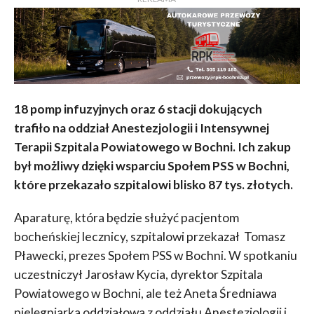
18 pomp infuzyjnych oraz 6 stacji dokujących
trafiło na oddział Anestezjologii i Intensywnej
Terapii Szpitala Powiatowego w Bochni. Ich zakup
był możliwy dzięki wsparciu Społem PSS w Bochni,
które przekazało szpitalowi blisko 87 tys. złotych.
Aparaturę, która będzie służyć pacjentom
bocheńskiej lecznicy, szpitalowi przekazał Tomasz
Pławecki, prezes Społem PSS w Bochni. W spotkaniu
uczestniczył Jarosław Kycia, dyrektor Szpitala
Powiatowego w Bochni, ale też Aneta Średniawa
pielęgniarka oddziałowa z oddziału Anestezjologii i