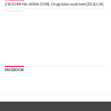
05 sierpnia 2026
Z BOCHNI NA JASNĄ GÓRĘ. Drugi dzień wędrówki [ZDJĘCIA]
WYDARZENIA
05 sierpnia 2026
NASZ NEWS. Powstał Komitet Ochrony Ładu
Przestrzennego Miasta Bochnia. To odpowiedź na działania
magistratu
WYDARZENIA
05 sierpnia 2026
LIPNICA MUROWANA. Na święcie gminy zagra zespół Kombi
[PROGRAM]
WYDARZENIA
05 sierpnia 2026
GMINA DRWINIA. 45 dzieci będzie się uczyć pływać. Zajęcia
FACEBOOK
ruszą we wrześniu
WYDARZENIA
05 sierpnia 2026
BRZESKO. RPWiK apeluje o racjonalne gospodarowanie wodą
WYDARZENIA
05 sierpnia 2026
BRZESKO. Dożynki zaplanowano na 15 sierpnia