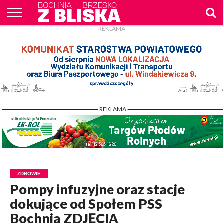
- REKLAMA -
O
NAS
WIADOMOŚCI
ZAPYTAM
CENNIK
KONTAKT
WPROST
REKLAM
- REKLAMA -
ZDROWIE
Pompy infuzyjne oraz stacje
dokujące od Społem PSS
Bochnia ZDJĘCIA