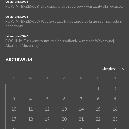
06 sierpnia 2026
POWIAT BRZESKI. Blisko dzieci, blisko rodziców – warsztaty dla rodziców
06 sierpnia 2026
POWIAT BRZESKI. W Wytrzyszczce karetka zderzyła się z samochodem
osobowym
06 sierpnia 2026
BOCHNIA. Dziś w muzeum kolejne spotkanie w ramach Wakacyjnej
Akademii Muzealnej
ARCHIWUM
Sierpień 2026
P
W
Ś
C
P
S
N
1
2
3
4
5
6
7
8
9
10
11
12
13
14
15
16
17
18
19
20
21
22
23