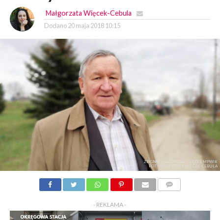
Małgorzata Więcek-Cebula
Dodano
20 maja 2018 10:15
ZBIGNIEW RACHWAŁ, PREZES MPWIK
FOT. MAŁGORZATA WIĘCEK-CEBULA
KOMENTARZY
- REKLAMA -