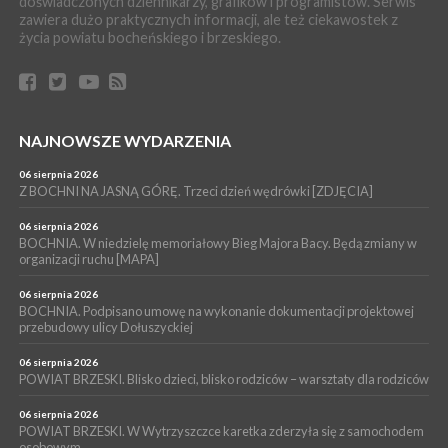
doświadczonych dziennikarzy, grafików i programistów. Serwis
PIELGRZYMKA 2026
zawiera dużo praktycznych informacji, ale też ciekawostek z
życia powiatu bocheńskiego i brzeskiego.
04 sierpnia 2026
Z BOCHNI NA JASNĄ GÓRĘ. Pierwszy dzień wędrówki
[ZDJĘCIA]
WYDARZENIA
04 sierpnia 2026
BRZESKO. Śledczy wyjaśniają, jak doszło do śmierci 32-letniego
NAJNOWSZE WYDARZENIA
mężczyzny
06 sierpnia 2026
WYDARZENIA
Z BOCHNI NA JASNĄ GÓRĘ. Trzeci dzień wędrówki [ZDJĘCIA]
04 sierpnia 2026
BOCHNIA. Rusza Gospelowe Lato. To będą cztery dni radosnej
06 sierpnia 2026
muzyki [PROGRAM KONCERTÓW]
BOCHNIA. W niedzielę memoriałowy Bieg Majora Bacy. Będą zmiany w
organizacji ruchu [MAPA]
06 sierpnia 2026
BOCHNIA. Podpisano umowę na wykonanie dokumentacji projektowej
przebudowy ulicy Dołuszyckiej
06 sierpnia 2026
POWIAT BRZESKI. Blisko dzieci, blisko rodziców – warsztaty dla rodziców
06 sierpnia 2026
POWIAT BRZESKI. W Wytrzyszczce karetka zderzyła się z samochodem
osobowym