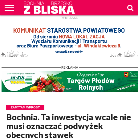
- REKLAMA -
O
NAS
WIADOMOŚCI
ZAPYTAM
CENNIK
KONTAKT
WPROST
REKLAM
- REKLAMA -
ZAPYTAM WPROST
Bochnia. Ta inwestycja wcale nie
musi oznaczać podwyżek
obecnych stawek