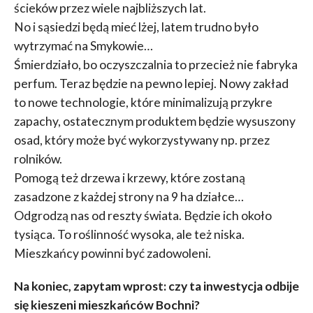
ścieków przez wiele najbliższych lat.
No i sąsiedzi będą mieć lżej, latem trudno było
wytrzymać na Smykowie…
Śmierdziało, bo oczyszczalnia to przecież nie fabryka
perfum. Teraz będzie na pewno lepiej. Nowy zakład
to nowe technologie, które minimalizują przykre
zapachy, ostatecznym produktem będzie wysuszony
osad, który może być wykorzystywany np. przez
rolników.
Pomogą też drzewa i krzewy, które zostaną
zasadzone z każdej strony na 9 ha działce…
Odgrodzą nas od reszty świata. Będzie ich około
tysiąca. To roślinność wysoka, ale też niska.
Mieszkańcy powinni być zadowoleni.
Na koniec, zapytam wprost: czy ta inwestycja odbije
się kieszeni mieszkańców Bochni?