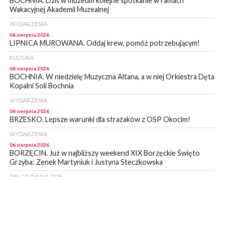
BOCHNIA. Dziś w muzeum kolejne spotkanie w ramach
Wakacyjnej Akademii Muzealnej
WYDARZENIA
06 sierpnia 2026
LIPNICA MUROWANA. Oddaj krew, pomóż potrzebującym!
KULTURA
06 sierpnia 2026
BOCHNIA. W niedzielę Muzyczna Altana, a w niej Orkiestra Dęta
Kopalni Soli Bochnia
WYDARZENIA
06 sierpnia 2026
BRZESKO. Lepsze warunki dla strażaków z OSP Okocim!
WYDARZENIA
06 sierpnia 2026
BORZĘCIN. Już w najbliższy weekend XIX Borzęckie Święto
Grzyba: Zenek Martyniuk i Justyna Steczkowska
PIELGRZYMKA 2026
05 sierpnia 2026
Z BOCHNI NA JASNĄ GÓRĘ. Drugi dzień wędrówki [ZDJĘCIA]
WYDARZENIA
05 sierpnia 2026