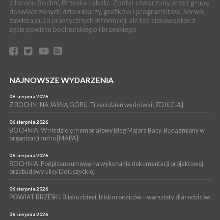
z terenu Bochni, Brzeska i okolic. Został stworzony przez grupę
zabrał dziecko do szpitala w Krakowie
doświadczonych dziennikarzy, grafików i programistów. Serwis
PIELGRZYMKA 2026
zawiera dużo praktycznych informacji, ale też ciekawostek z
życia powiatu bocheńskiego i brzeskiego.
04 sierpnia 2026
Z BOCHNI NA JASNĄ GÓRĘ. Pierwszy dzień wędrówki
[ZDJĘCIA]
WYDARZENIA
04 sierpnia 2026
BRZESKO. Śledczy wyjaśniają, jak doszło do śmierci 32-letniego
NAJNOWSZE WYDARZENIA
mężczyzny
06 sierpnia 2026
WYDARZENIA
Z BOCHNI NA JASNĄ GÓRĘ. Trzeci dzień wędrówki [ZDJĘCIA]
04 sierpnia 2026
BOCHNIA. Rusza Gospelowe Lato. To będą cztery dni radosnej
06 sierpnia 2026
muzyki [PROGRAM KONCERTÓW]
BOCHNIA. W niedzielę memoriałowy Bieg Majora Bacy. Będą zmiany w
organizacji ruchu [MAPA]
06 sierpnia 2026
BOCHNIA. Podpisano umowę na wykonanie dokumentacji projektowej
przebudowy ulicy Dołuszyckiej
06 sierpnia 2026
POWIAT BRZESKI. Blisko dzieci, blisko rodziców – warsztaty dla rodziców
06 sierpnia 2026