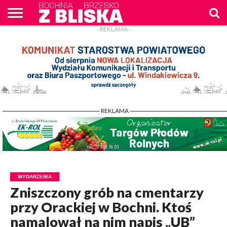
- REKLAMA -
O
NAS
WIADOMOŚCI
ZAPYTAM
CENNIK
KONTAKT
WPROST
REKLAM
- REKLAMA -
WYDARZENIA
Zniszczony grób na cmentarzy
przy Orackiej w Bochni. Ktoś
namalował na nim napis „UB”