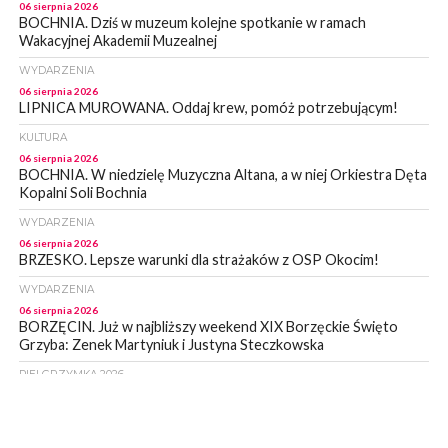
06 sierpnia 2026
BOCHNIA. Dziś w muzeum kolejne spotkanie w ramach
Wakacyjnej Akademii Muzealnej
WYDARZENIA
06 sierpnia 2026
LIPNICA MUROWANA. Oddaj krew, pomóż potrzebującym!
KULTURA
06 sierpnia 2026
BOCHNIA. W niedzielę Muzyczna Altana, a w niej Orkiestra Dęta
Kopalni Soli Bochnia
WYDARZENIA
06 sierpnia 2026
BRZESKO. Lepsze warunki dla strażaków z OSP Okocim!
WYDARZENIA
06 sierpnia 2026
BORZĘCIN. Już w najbliższy weekend XIX Borzęckie Święto
Grzyba: Zenek Martyniuk i Justyna Steczkowska
PIELGRZYMKA 2026
05 sierpnia 2026
Z BOCHNI NA JASNĄ GÓRĘ. Drugi dzień wędrówki [ZDJĘCIA]
WYDARZENIA