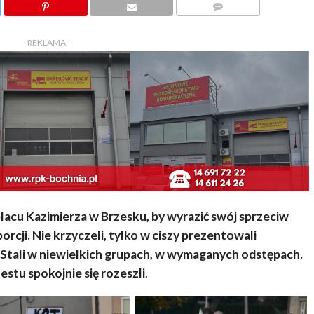
KOMENTARZY
- REKLAMA -
 placu Kazimierza w Brzesku, by wyrazić swój sprzeciw
rcji. Nie krzyczeli, tylko w ciszy prezentowali
. Stali w niewielkich grupach, w wymaganych odstępach.
stu spokojnie się rozeszli
.