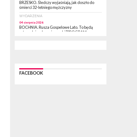
BRZESKO. Śledczy wyjaśniają, jak doszło do
śmierci 32-letniego mężczyzny
WYDARZENIA
04 sierpnia 2026
BOCHNIA. Rusza Gospelowe Lato. To będą
cztery dni radosnej muzyki [PROGRAM
KONCERTÓW]
SPORT
04 sierpnia 2026
BOCHNIA. W niedzielę XXXII Memoriałowy
Bieg Majora Bacy!
WYDARZENIA
FACEBOOK
04 sierpnia 2026
MAŁOPOLSKA. Liczba stulatków wciąż rośnie
ARTYKUŁ PARTNERSKI
04 sierpnia 2026
Codzienne nawyki, które wspierają zdrowie
dziecka na dłużej
WYDARZENIA
04 sierpnia 2026
BRZESKO. Już jest Karta Mieszkańca Gminy
Brzesko. Co to oznacza?