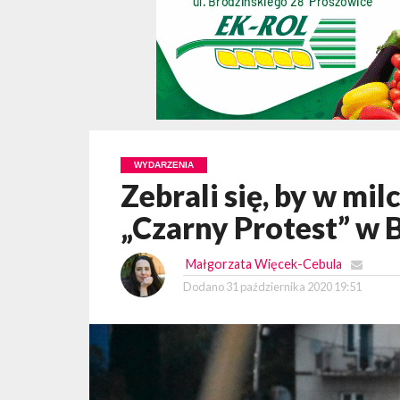
WYDARZENIA
Zebrali się, by w mi
„Czarny Protest” w
Małgorzata Więcek-Cebula
Dodano
31 października 2020 19:51