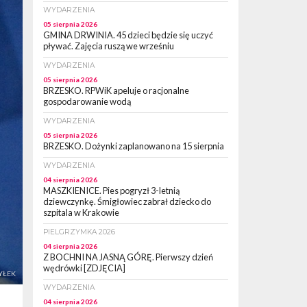
WYDARZENIA
05 sierpnia 2026
GMINA DRWINIA. 45 dzieci będzie się uczyć
pływać. Zajęcia ruszą we wrześniu
WYDARZENIA
05 sierpnia 2026
BRZESKO. RPWiK apeluje o racjonalne
gospodarowanie wodą
WYDARZENIA
05 sierpnia 2026
BRZESKO. Dożynki zaplanowano na 15 sierpnia
WYDARZENIA
04 sierpnia 2026
MASZKIENICE. Pies pogryzł 3-letnią
dziewczynkę. Śmigłowiec zabrał dziecko do
szpitala w Krakowie
PIELGRZYMKA 2026
04 sierpnia 2026
Z BOCHNI NA JASNĄ GÓRĘ. Pierwszy dzień
wędrówki [ZDJĘCIA]
YŁEK
WYDARZENIA
04 sierpnia 2026