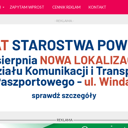
I
ZAPYTAM WPROST
CENNIK REKLAM
KONTAKT
- REKLAMA -
- REKLAMA -