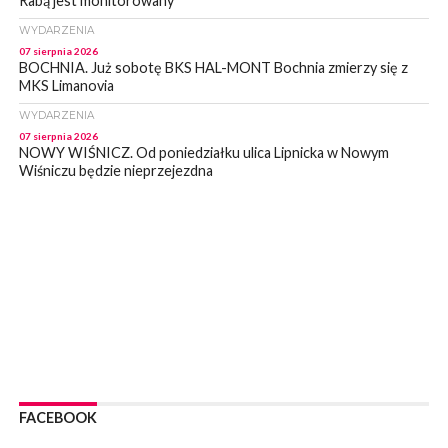
Rabą jest monitorowany
WYDARZENIA
07 sierpnia 2026
BOCHNIA. Już sobotę BKS HAL-MONT Bochnia zmierzy się z
MKS Limanovia
WYDARZENIA
07 sierpnia 2026
NOWY WIŚNICZ. Od poniedziałku ulica Lipnicka w Nowym
Wiśniczu będzie nieprzejezdna
WYDARZENIA
07 sierpnia 2026
NOWY WIŚNICZ. Oszust próbował wyłudzić od 81- latki 90 tys
zł. Okazała się sprytniejsza!
WYDARZENIA
07 sierpnia 2026
BOCHNIA. Fatalny stan mostu wiszącego w Damienicach nad
Rabą! Wiceprzewodniczący RM w Bochni alarmuje
WYDARZENIA
07 sierpnia 2026
LIPNICA MUROWANA. Zostanie wyremontowana droga w
FACEBOOK
Lipnicy Górnej. Podpisano umowę na realizację tej inwestycji