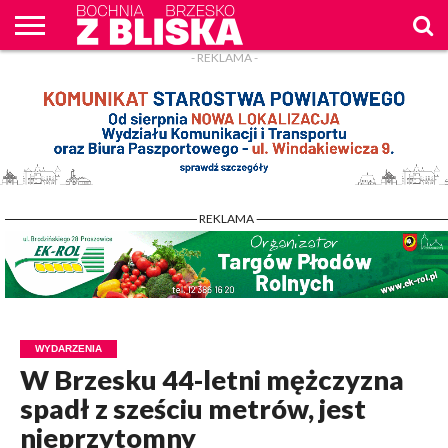
- REKLAMA -
O
NAS
WIADOMOŚCI
ZAPYTAM
CENNIK
KONTAKT
WPROST
REKLAM
- REKLAMA -
WYDARZENIA
W Brzesku 44-letni mężczyzna
spadł z sześciu metrów, jest
nieprzytomny