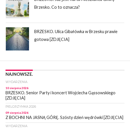
Brzesko. Co to oznacza?
BRZESKO. Ulica Gibałówka w Brzesku prawie
gotowa [ZDJĘCIA]
NAJNOWSZE.
WYDARZENIA
10 sierpnia 2026
BRZESKO. Senior Party i koncert Wojciecha Gąssowskiego
[ZDJĘCIA]
PIELGRZYMKA 2026
09 sierpnia 2026
Z BOCHNI NA JASNĄ GÓRĘ. Szósty dzień wędrówki [ZDJĘCIA]
WYDARZENIA