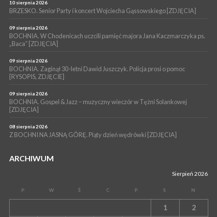
POWIAT BRZESKI. W Wytrzyszczce karetka zderzyła się z
10 sierpnia 2026
samochodem osobowym
BRZESKO. Senior Party i koncert Wojciecha Gąssowskiego [ZDJĘCIA]
WYDARZENIA
09 sierpnia 2026
BOCHNIA. W Chodenicach uczcili pamięć majora Jana Kaczmarczyka ps.
06 sierpnia 2026
BOCHNIA. Dziś w muzeum kolejne spotkanie w ramach
„Baca” [ZDJĘCIA]
Wakacyjnej Akademii Muzealnej
09 sierpnia 2026
BOCHNIA. Zaginął 30-letni Dawid Juszczyk. Policja prosi o pomoc
[RYSOPIS, ZDJĘCIE]
09 sierpnia 2026
BOCHNIA. Gospel & Jazz – muzyczny wieczór w Tężni Solankowej
[ZDJĘCIA]
08 sierpnia 2026
Z BOCHNI NA JASNĄ GÓRĘ. Piąty dzień wędrówki [ZDJĘCIA]
ARCHIWUM
Sierpień 2026
P
W
Ś
C
P
S
N
1
2