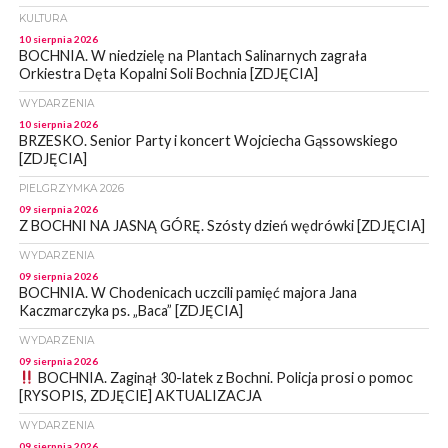
KULTURA
10 sierpnia 2026
BOCHNIA. W niedzielę na Plantach Salinarnych zagrała
Orkiestra Dęta Kopalni Soli Bochnia [ZDJĘCIA]
WYDARZENIA
10 sierpnia 2026
BRZESKO. Senior Party i koncert Wojciecha Gąssowskiego
[ZDJĘCIA]
PIELGRZYMKA 2026
09 sierpnia 2026
Z BOCHNI NA JASNĄ GÓRĘ. Szósty dzień wędrówki [ZDJĘCIA]
WYDARZENIA
09 sierpnia 2026
BOCHNIA. W Chodenicach uczcili pamięć majora Jana
Kaczmarczyka ps. „Baca” [ZDJĘCIA]
WYDARZENIA
09 sierpnia 2026
BOCHNIA. Zaginął 30-latek z Bochni. Policja prosi o pomoc
[RYSOPIS, ZDJĘCIE] AKTUALIZACJA
WYDARZENIA
09 sierpnia 2026