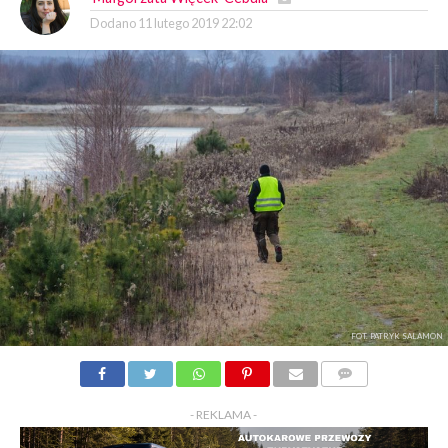
Dodano
11 lutego 2019 22:02
FOT. PATRYK SALAMON
KOMENTARZY
- REKLAMA -