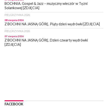
BOCHNIA. Gospel & Jazz – muzyczny wieczór w Tężni
Solankowej [ZDJĘCIA]
PIELGRZYMKA 2026
08 sierpnia 2026
Z BOCHNI NA JASNĄ GÓRĘ. Piąty dzień wędrówki [ZDJĘCIA]
PIELGRZYMKA 2026
07 sierpnia 2026
Z BOCHNI NA JASNĄ GÓRĘ. Dzień czwarty wędrówki
[ZDJĘCIA]
WYDARZENIA
07 sierpnia 2026
BOCHNIA. Magistrat informuje – stan mostu wiszącego nad
Rabą jest monitorowany
WYDARZENIA
07 sierpnia 2026
BOCHNIA. Już sobotę BKS HAL-MONT Bochnia zmierzy się z
MKS Limanovia
WYDARZENIA
07 sierpnia 2026
NOWY WIŚNICZ. Od poniedziałku ulica Lipnicka w Nowym
FACEBOOK
Wiśniczu będzie nieprzejezdna