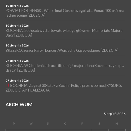
06 sierpnia 2026
BOCHNIA. W niedzielę memoriałowy Bieg Majora Bacy. Będą
10 sierpnia 2026
zmiany w organizacji ruchu [MAPA]
POWIAT BOCHEŃSKI. Wielki finał Gospelovego Lata. Ponad 100 osób na
jednej scenie [ZDJĘCIA]
WYDARZENIA
06 sierpnia 2026
10 sierpnia 2026
BOCHNIA. Podpisano umowę na wykonanie dokumentacji
BOCHNIA. 300 osób wystartowało w biegu głównym Memoriału Majora
Bacy [ZDJĘCIA]
projektowej przebudowy ulicy Dołuszyckiej
10 sierpnia 2026
BRZESKO. Senior Party i koncert Wojciecha Gąssowskiego [ZDJĘCIA]
09 sierpnia 2026
BOCHNIA. W Chodenicach uczcili pamięć majora Jana Kaczmarczyka ps.
„Baca” [ZDJĘCIA]
09 sierpnia 2026
BOCHNIA. Zaginął 30-latek z Bochni. Policja prosi o pomoc [RYSOPIS,
ZDJĘCIE] AKTUALIZACJA
ARCHIWUM
Sierpień 2026
P
W
Ś
C
P
S
N