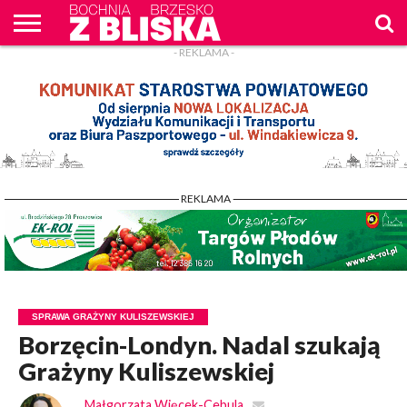
- REKLAMA -
O
NAS
WIADOMOŚCI
ZAPYTAM
CENNIK
KONTAKT
WPROST
REKLAM
- REKLAMA -
SPRAWA GRAŻYNY KULISZEWSKIEJ
Borzęcin-Londyn. Nadal szukają
Grażyny Kuliszewskiej
Małgorzata Więcek-Cebula