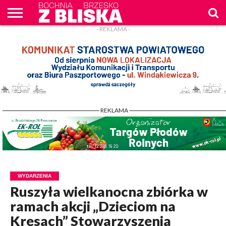
- REKLAMA -
O
NAS
WIADOMOŚCI
ZAPYTAM
CENNIK
KONTAKT
WPROST
REKLAM
- REKLAMA -
WYDARZENIA
Ruszyła wielkanocna zbiórka w
ramach akcji „Dzieciom na
Kresach” Stowarzyszenia