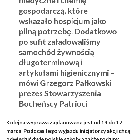
medyczne i chemię
gospodarczą, które
wskazało hospicjum jako
pilną potrzebę. Dodatkowo
po sufit załadowaliśmy
samochód żywnością
długoterminową i
artykułami higienicznymi –
mówi Grzegorz Pałkowski
prezes Stowarzyszenia
Bocheńscy Patrioci
Kolejna wyprawa zaplanowana jest od 14 do 17
marca. Podczas tego wyjazdu inicjatorzy akcji chcą
odwiedzić dwie polskie szkoły a także rodziny