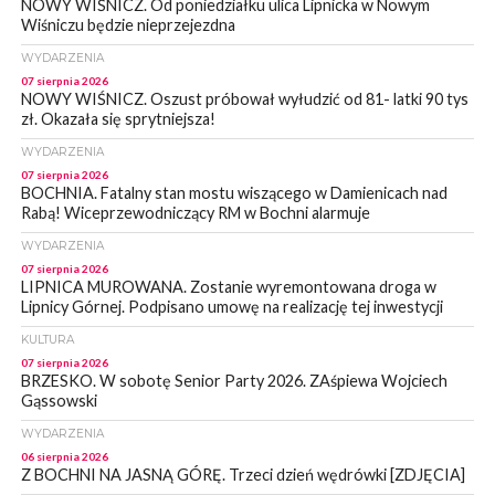
NOWY WIŚNICZ. Od poniedziałku ulica Lipnicka w Nowym
Wiśniczu będzie nieprzejezdna
WYDARZENIA
07 sierpnia 2026
NOWY WIŚNICZ. Oszust próbował wyłudzić od 81- latki 90 tys
zł. Okazała się sprytniejsza!
WYDARZENIA
07 sierpnia 2026
BOCHNIA. Fatalny stan mostu wiszącego w Damienicach nad
Rabą! Wiceprzewodniczący RM w Bochni alarmuje
WYDARZENIA
07 sierpnia 2026
LIPNICA MUROWANA. Zostanie wyremontowana droga w
Lipnicy Górnej. Podpisano umowę na realizację tej inwestycji
KULTURA
07 sierpnia 2026
BRZESKO. W sobotę Senior Party 2026. ZAśpiewa Wojciech
Gąssowski
WYDARZENIA
06 sierpnia 2026
Z BOCHNI NA JASNĄ GÓRĘ. Trzeci dzień wędrówki [ZDJĘCIA]