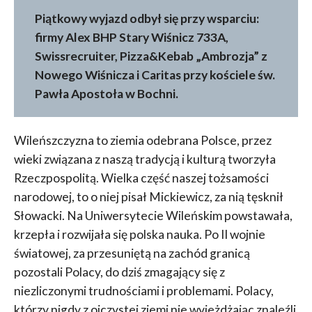
Piątkowy wyjazd odbył się przy wsparciu:
firmy Alex BHP Stary Wiśnicz 733A,
Swissrecruiter, Pizza&Kebab „Ambrozja” z
Nowego Wiśnicza i Caritas przy kościele św.
Pawła Apostoła w Bochni.
Wileńszczyzna to ziemia odebrana Polsce, przez
wieki związana z naszą tradycją i kulturą tworzyła
Rzeczpospolitą. Wielka część naszej tożsamości
narodowej, to o niej pisał Mickiewicz, za nią tęsknił
Słowacki. Na Uniwersytecie Wileńskim powstawała,
krzepła i rozwijała się polska nauka. Po II wojnie
światowej, za przesuniętą na zachód granicą
pozostali Polacy, do dziś zmagający się z
niezliczonymi trudnościami i problemami. Polacy,
którzy nigdy z ojczystej ziemi nie wyjeżdżając znaleźli