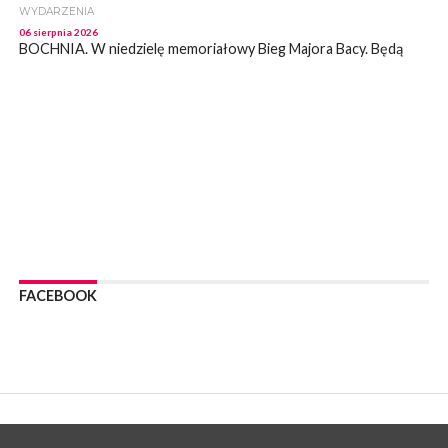
WYDARZENIA
06 sierpnia 2026
BOCHNIA. W niedzielę memoriałowy Bieg Majora Bacy. Będą
zmiany w organizacji ruchu [MAPA]
WYDARZENIA
06 sierpnia 2026
BOCHNIA. Podpisano umowę na wykonanie dokumentacji
projektowej przebudowy ulicy Dołuszyckiej
WYDARZENIA
06 sierpnia 2026
POWIAT BRZESKI. Blisko dzieci, blisko rodziców – warsztaty dla
rodziców
WYDARZENIA
06 sierpnia 2026
FACEBOOK
POWIAT BRZESKI. W Wytrzyszczce karetka zderzyła się z
samochodem osobowym
WYDARZENIA
06 sierpnia 2026
BOCHNIA. Dziś w muzeum kolejne spotkanie w ramach
Wakacyjnej Akademii Muzealnej
WYDARZENIA