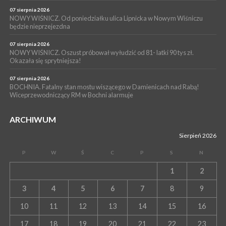
07 sierpnia 2026
NOWY WIŚNICZ. Od poniedziałku ulica Lipnicka w Nowym Wiśniczu
będzie nieprzejezdna
07 sierpnia 2026
NOWY WIŚNICZ. Oszust próbował wyłudzić od 81- latki 90 tys zł.
Okazała się sprytniejsza!
07 sierpnia 2026
BOCHNIA. Fatalny stan mostu wiszącego w Damienicach nad Rabą!
Wiceprzewodniczący RM w Bochni alarmuje
ARCHIWUM
Sierpień 2026
P
W
Ś
C
P
S
N
1
2
3
4
5
6
7
8
9
10
11
12
13
14
15
16
17
18
19
20
21
22
23