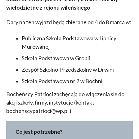
wielodzietne z rejonu wileńskiego.
Dary na ten wyjazd będą zbierane od 4 do 8 marca w:
Publiczna Szkoła Podstawowa w Lipnicy
Murowanej
Szkoła Podstawowa w Grobli
Zespół Szkolno-Przedszkolny w Drwini
Szkoła Podstawowa nr 2 w Bochni
Bocheńscy Patrioci zachęcają do włączenia się do
akcji szkoły, firmy, instytucje (kontakt
bochenscypatrioci@wp.pl )
Co jest potrzebne?