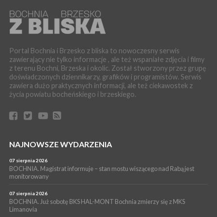
06 sierpnia 2026
LIPNICA MUROWANA. Oddaj krew, pomóż potrzebującym!
KULTURA
06 sierpnia 2026
BOCHNIA. W niedzielę Muzyczna Altana, a w niej Orkiestra Dęta
Portal Bochnia i Brzesko z bliska to nowoczesny serwis
Kopalni Soli Bochnia
zawierający nie tylko informacje , ale też wspaniałe zdjęcia i filmy
z terenu Bochni, Brzeska i okolic. Został stworzony przez grupę
WYDARZENIA
doświadczonych dziennikarzy, grafików i programistów. Serwis
06 sierpnia 2026
zawiera dużo praktycznych informacji, ale też ciekawostek z
BRZESKO. Lepsze warunki dla strażaków z OSP Okocim!
życia powiatu bocheńskiego i brzeskiego.
WYDARZENIA
06 sierpnia 2026
BORZĘCIN. Już w najbliższy weekend XIX Borzęckie Święto
Grzyba: Zenek Martyniuk i Justyna Steczkowska
PIELGRZYMKA 2026
NAJNOWSZE WYDARZENIA
05 sierpnia 2026
Z BOCHNI NA JASNĄ GÓRĘ. Drugi dzień wędrówki [ZDJĘCIA]
07 sierpnia 2026
BOCHNIA. Magistrat informuje – stan mostu wiszącego nad Rabą jest
WYDARZENIA
monitorowany
05 sierpnia 2026
NASZ NEWS. Powstał Komitet Ochrony Ładu
07 sierpnia 2026
Przestrzennego Miasta Bochnia. To odpowiedź na działania
BOCHNIA. Już sobotę BKS HAL-MONT Bochnia zmierzy się z MKS
Limanovia
magistratu