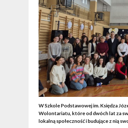
W Szkole Podstawowej im. Księdza Józ
Wolontariatu, które od dwóch lat za sw
lokalną społeczność i budujące z nią swo