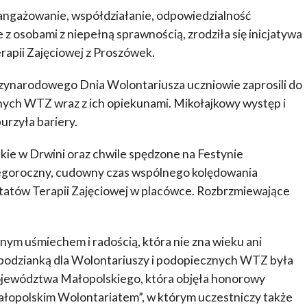
aangażowanie, współdziałanie, odpowiedzialność
 z osobami z niepełną sprawnością, zrodziła się inicjatywa
rapii Zajęciowej z Proszówek.
dzynarodowego Dnia Wolontariusza uczniowie zaprosili do
nych WTZ wraz z ich opiekunami. Mikołajkowy występ i
urzyła bariery.
ie w Drwini oraz chwile spędzone na Festynie
 Tegoroczny, cudowny czas wspólnego kolędowania
ztatów Terapii Zajęciowej w placówce. Rozbrzmiewające
cznym uśmiechem i radością, która nie zna wieku ani
spodzianką dla Wolontariuszy i podopiecznych WTZ była
ojewództwa Małopolskiego, która objęła honorowy
Małopolskim Wolontariatem”, w którym uczestniczy także