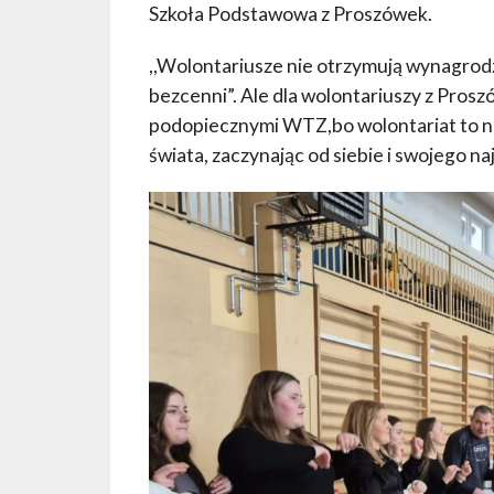
Szkoła Podstawowa z Proszówek.
,,Wolontariusze nie otrzymują wynagrodze
bezcenni”. Ale dla wolontariuszy z Pros
podopiecznymi WTZ,bo wolontariat to n
świata, zaczynając od siebie i swojego na