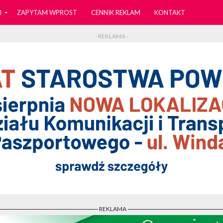
I
ZAPYTAM WPROST
CENNIK REKLAM
KONTAKT
- REKLAMA -
- REKLAMA -