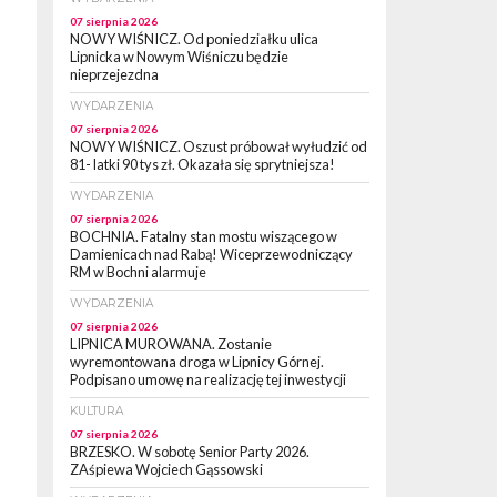
07 sierpnia 2026
NOWY WIŚNICZ. Od poniedziałku ulica
Lipnicka w Nowym Wiśniczu będzie
nieprzejezdna
WYDARZENIA
07 sierpnia 2026
NOWY WIŚNICZ. Oszust próbował wyłudzić od
81- latki 90 tys zł. Okazała się sprytniejsza!
WYDARZENIA
07 sierpnia 2026
BOCHNIA. Fatalny stan mostu wiszącego w
Damienicach nad Rabą! Wiceprzewodniczący
RM w Bochni alarmuje
WYDARZENIA
07 sierpnia 2026
LIPNICA MUROWANA. Zostanie
wyremontowana droga w Lipnicy Górnej.
Podpisano umowę na realizację tej inwestycji
KULTURA
07 sierpnia 2026
BRZESKO. W sobotę Senior Party 2026.
ZAśpiewa Wojciech Gąssowski