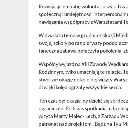
Rozwijając empatię wolontariuszy, ich z
społeczną i umiejętności interpersonalne
nawiązania współpracy z Warsztatami Te
W dwa lata temu w grudniu z okazji Mię
swojej szkoły po raz pierwszy podopiecz
taneczna zabawa połączyła pokolenia, zb
Wspólny wyjazd na XIII Zawody Wędkarsk
Rodzinnym, tylko umacniają te relacje.
stworzył okazję do kolejnej wizyty Wars
dźwięki kolęd ogrzały wszystkie serca.
Ten czas był okazją, by dzielić się serde
ograniczeń. Podczas spotkania miłą nie
wizyta Marty Malec- Lech, z Zarządu W
patronat nad projektem ,,Bądź na Ty z 