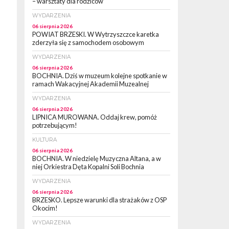
– warsztaty dla rodziców
WYDARZENIA
06 sierpnia 2026
POWIAT BRZESKI. W Wytrzyszczce karetka
zderzyła się z samochodem osobowym
WYDARZENIA
06 sierpnia 2026
BOCHNIA. Dziś w muzeum kolejne spotkanie w
ramach Wakacyjnej Akademii Muzealnej
WYDARZENIA
06 sierpnia 2026
LIPNICA MUROWANA. Oddaj krew, pomóż
potrzebującym!
KULTURA
06 sierpnia 2026
BOCHNIA. W niedzielę Muzyczna Altana, a w
niej Orkiestra Dęta Kopalni Soli Bochnia
WYDARZENIA
06 sierpnia 2026
BRZESKO. Lepsze warunki dla strażaków z OSP
Okocim!
WYDARZENIA