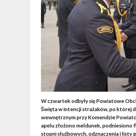
W czwartek odbyły się Powiatowe Obch
Święta w intencji strażaków, po której d
wewnętrznym przy Komendzie Powiatow
apelu złożono meldunek, podniesiono 
stopni służbowych, odznaczenia i listy g