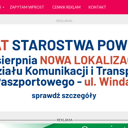
I
ZAPYTAM WPROST
CENNIK REKLAM
KONTAKT
- REKLAMA -
- REKLAMA -