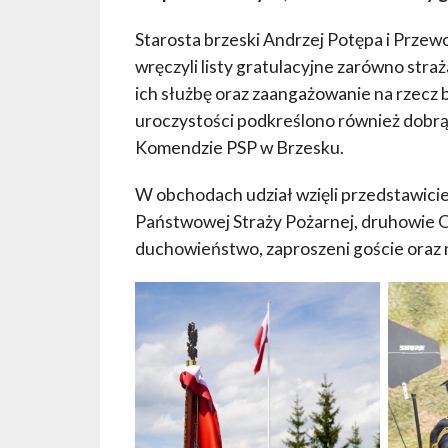
Starosta brzeski Andrzej Potępa i Prze
wręczyli listy gratulacyjne zarówno str
ich służbę oraz zaangażowanie na rzec
uroczystości podkreślono również dobrą 
Komendzie PSP w Brzesku.
W obchodach udział wzięli przedstawicie
Państwowej Straży Pożarnej, druhowie O
duchowieństwo, zaproszeni goście oraz 