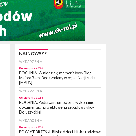
NAJNOWSZE.
WYDARZENIA
06 sierpnia 2026
BOCHNIA. W niedzielę memoriałowy Bieg
Majora Bacy. Będą zmiany w organizacji ruchu
[MAPA]
WYDARZENIA
06 sierpnia 2026
BOCHNIA. Podpisano umowę na wykonanie
dokumentacji projektowej przebudowy ulicy
Dołuszyckiej
WYDARZENIA
06 sierpnia 2026
POWIAT BRZESKI. Blisko dzieci, blisko rodziców