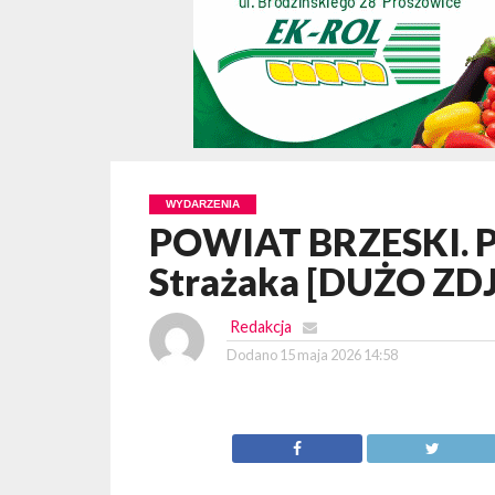
WYDARZENIA
POWIAT BRZESKI. P
Strażaka [DUŻO ZD
Redakcja
Dodano
15 maja 2026 14:58