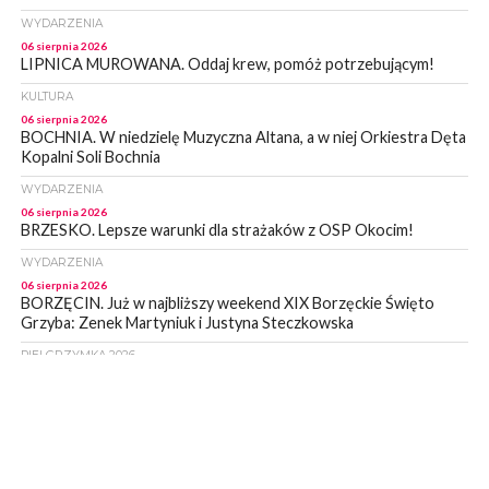
WYDARZENIA
06 sierpnia 2026
LIPNICA MUROWANA. Oddaj krew, pomóż potrzebującym!
KULTURA
06 sierpnia 2026
BOCHNIA. W niedzielę Muzyczna Altana, a w niej Orkiestra Dęta
Kopalni Soli Bochnia
WYDARZENIA
06 sierpnia 2026
BRZESKO. Lepsze warunki dla strażaków z OSP Okocim!
WYDARZENIA
06 sierpnia 2026
BORZĘCIN. Już w najbliższy weekend XIX Borzęckie Święto
Grzyba: Zenek Martyniuk i Justyna Steczkowska
PIELGRZYMKA 2026
05 sierpnia 2026
Z BOCHNI NA JASNĄ GÓRĘ. Drugi dzień wędrówki [ZDJĘCIA]
WYDARZENIA
05 sierpnia 2026
NASZ NEWS. Powstał Komitet Ochrony Ładu
Przestrzennego Miasta Bochnia. To odpowiedź na działania