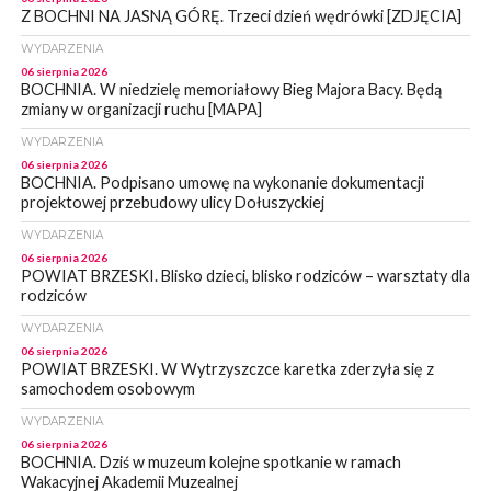
Z BOCHNI NA JASNĄ GÓRĘ. Trzeci dzień wędrówki [ZDJĘCIA]
WYDARZENIA
06 sierpnia 2026
BOCHNIA. W niedzielę memoriałowy Bieg Majora Bacy. Będą
zmiany w organizacji ruchu [MAPA]
WYDARZENIA
06 sierpnia 2026
BOCHNIA. Podpisano umowę na wykonanie dokumentacji
projektowej przebudowy ulicy Dołuszyckiej
WYDARZENIA
06 sierpnia 2026
POWIAT BRZESKI. Blisko dzieci, blisko rodziców – warsztaty dla
rodziców
WYDARZENIA
06 sierpnia 2026
POWIAT BRZESKI. W Wytrzyszczce karetka zderzyła się z
samochodem osobowym
WYDARZENIA
06 sierpnia 2026
BOCHNIA. Dziś w muzeum kolejne spotkanie w ramach
Wakacyjnej Akademii Muzealnej