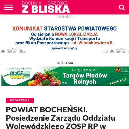
- REKLAMA -
O
NAS
WIADOMOŚCI
ZAPYTAM
CENNIK
KONTAKT
WPROST
REKLAM
- REKLAMA -
WYDARZENIA
POWIAT BOCHEŃSKI.
Posiedzenie Zarządu Oddziału
Wojewódzkiego ZOSP RP w