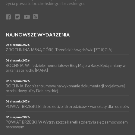
życia powiatu bocheńskiego i brzeskiego.
04 sierpnia 2026
Z BOCHNI NA JASNĄ GÓRĘ. Pierwszy dzień wędrówki
[ZDJĘCIA]
WYDARZENIA
04 sierpnia 2026
BRZESKO. Śledczy wyjaśniają, jak doszło do śmierci 32-letniego
NAJNOWSZE WYDARZENIA
mężczyzny
06 sierpnia 2026
WYDARZENIA
Z BOCHNI NA JASNĄ GÓRĘ. Trzeci dzień wędrówki [ZDJĘCIA]
04 sierpnia 2026
BOCHNIA. Rusza Gospelowe Lato. To będą cztery dni radosnej
06 sierpnia 2026
muzyki [PROGRAM KONCERTÓW]
BOCHNIA. W niedzielę memoriałowy Bieg Majora Bacy. Będą zmiany w
organizacji ruchu [MAPA]
06 sierpnia 2026
BOCHNIA. Podpisano umowę na wykonanie dokumentacji projektowej
przebudowy ulicy Dołuszyckiej
06 sierpnia 2026
POWIAT BRZESKI. Blisko dzieci, blisko rodziców – warsztaty dla rodziców
06 sierpnia 2026
POWIAT BRZESKI. W Wytrzyszczce karetka zderzyła się z samochodem
osobowym