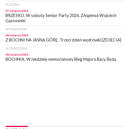
KULTURA
07 sierpnia 2026
BRZESKO. W sobotę Senior Party 2026. ZAśpiewa Wojciech
Gąssowski
WYDARZENIA
06 sierpnia 2026
Z BOCHNI NA JASNĄ GÓRĘ. Trzeci dzień wędrówki [ZDJĘCIA]
WYDARZENIA
06 sierpnia 2026
BOCHNIA. W niedzielę memoriałowy Bieg Majora Bacy. Będą
zmiany w organizacji ruchu [MAPA]
WYDARZENIA
06 sierpnia 2026
BOCHNIA. Podpisano umowę na wykonanie dokumentacji
projektowej przebudowy ulicy Dołuszyckiej
WYDARZENIA
06 sierpnia 2026
POWIAT BRZESKI. Blisko dzieci, blisko rodziców – warsztaty dla
rodziców
WYDARZENIA
06 sierpnia 2026