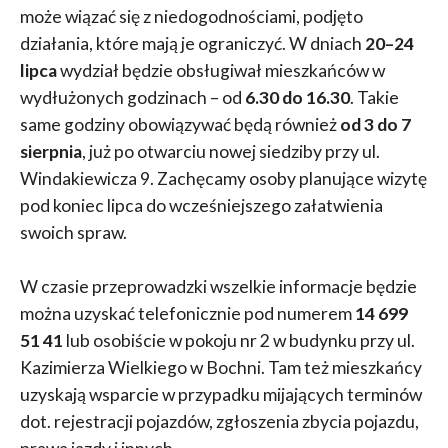
może wiązać się z niedogodnościami, podjęto
działania, które mają je ograniczyć. W dniach
20–24
lipca
wydział będzie obsługiwał mieszkańców w
wydłużonych godzinach – od
6.30 do 16.30
. Takie
same godziny obowiązywać będą również
od 3 do 7
sierpnia
, już po otwarciu nowej siedziby przy ul.
Windakiewicza 9. Zachęcamy osoby planujące wizytę
pod koniec lipca do wcześniejszego załatwienia
swoich spraw.
W czasie przeprowadzki wszelkie informacje będzie
można uzyskać telefonicznie pod numerem
14 699
51 41
lub osobiście w pokoju nr 2 w budynku przy ul.
Kazimierza Wielkiego w Bochni. Tam też mieszkańcy
uzyskają wsparcie w przypadku mijających terminów
dot. rejestracji pojazdów, zgłoszenia zbycia pojazdu,