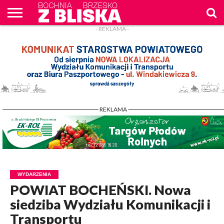
- REKLAMA -
O
NAS
WIADOMOŚCI
ZAPYTAM
CENNIK
KONTAKT
WPROST
REKLAM
- REKLAMA -
WYDARZENIA
POWIAT BOCHEŃSKI. Nowa
siedziba Wydziału Komunikacji i
Transportu