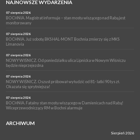
PIELGRZYMKA 2026
NAJNOWSZE WYDARZENIA
05 sierpnia 2026
Z BOCHNI NA JASNĄ GÓRĘ. Drugi dzień wędrówki [ZDJĘCIA]
07 sierpnia 2026
BOCHNIA. Magistrat informuje – stan mostu wiszącego nad Rabą jest
WYDARZENIA
monitorowany
05 sierpnia 2026
NASZ NEWS. Powstał Komitet Ochrony Ładu
07 sierpnia 2026
Przestrzennego Miasta Bochnia. To odpowiedź na działania
BOCHNIA. Już sobotę BKS HAL-MONT Bochnia zmierzy się z MKS
Limanovia
magistratu
07 sierpnia 2026
NOWY WIŚNICZ. Od poniedziałku ulica Lipnicka w Nowym Wiśniczu
będzie nieprzejezdna
07 sierpnia 2026
NOWY WIŚNICZ. Oszust próbował wyłudzić od 81- latki 90 tys zł.
Okazała się sprytniejsza!
07 sierpnia 2026
BOCHNIA. Fatalny stan mostu wiszącego w Damienicach nad Rabą!
Wiceprzewodniczący RM w Bochni alarmuje
ARCHIWUM
Sierpień 2026