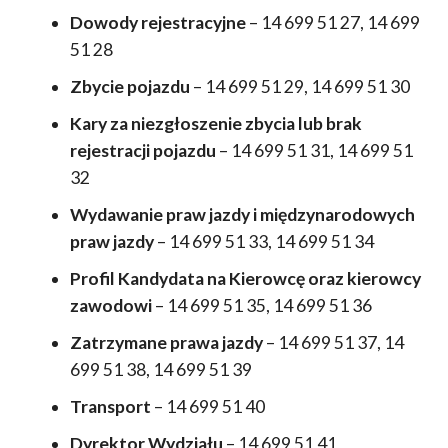
Dowody rejestracyjne
– 14 699 51 27, 14 699
51 28
Zbycie pojazdu
– 14 699 51 29, 14 699 51 30
Kary za niezgłoszenie zbycia lub brak
rejestracji pojazdu
– 14 699 51 31, 14 699 51
32
Wydawanie praw jazdy i międzynarodowych
praw jazdy
– 14 699 51 33, 14 699 51 34
Profil Kandydata na Kierowcę oraz kierowcy
zawodowi
– 14 699 51 35, 14 699 51 36
Zatrzymane prawa jazdy
– 14 699 51 37, 14
699 51 38, 14 699 51 39
Transport
– 14 699 51 40
Dyrektor Wydziału
– 14 699 51 41