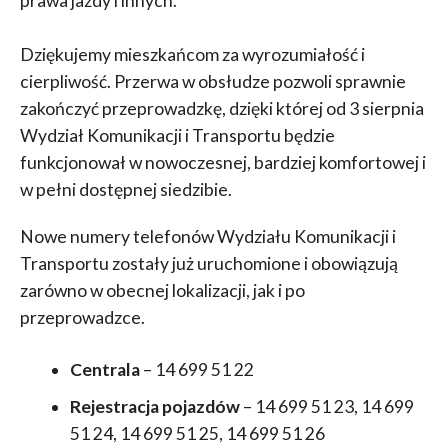
prawa jazdy i innych.
Dziękujemy mieszkańcom za wyrozumiałość i
cierpliwość. Przerwa w obsłudze pozwoli sprawnie
zakończyć przeprowadzkę, dzięki której od 3 sierpnia
Wydział Komunikacji i Transportu będzie
funkcjonował w nowoczesnej, bardziej komfortowej i
w pełni dostępnej siedzibie.
Nowe numery telefonów Wydziału Komunikacji i
Transportu zostały już uruchomione i obowiązują
zarówno w obecnej lokalizacji, jak i po
przeprowadzce.
Centrala
– 14 699 51 22
Rejestracja pojazdów
– 14 699 51 23, 14 699
51 24, 14 699 51 25, 14 699 51 26