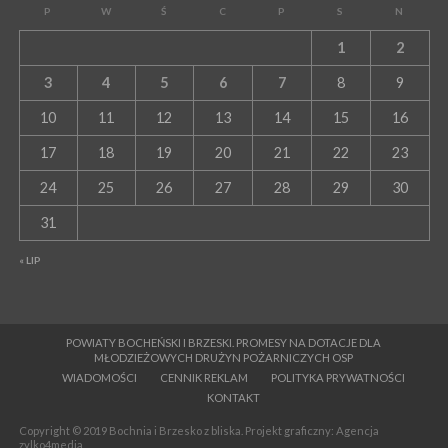
P
W
Ś
C
P
S
N
1
2
3
4
5
6
7
8
9
10
11
12
13
14
15
16
17
18
19
20
21
22
23
24
25
26
27
28
29
30
31
« LIP
POWIATY BOCHEŃSKI I BRZESKI. PROMESY NA DOTACJE DLA
MŁODZIEŻOWYCH DRUŻYN POŻARNICZYCH OSP
WIADOMOŚCI
CENNIK REKLAM
POLITYKA PRYWATNOŚCI
KONTAKT
Copyright © 2019 Bochnia i Brzesko z bliska. Projekt graficzny: Agencja
zylko4media