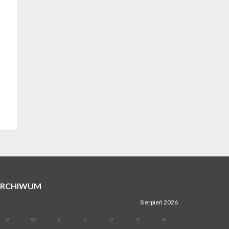
ARCHIWUM
Sierpień 2026
P
W
Ś
C
P
S
N