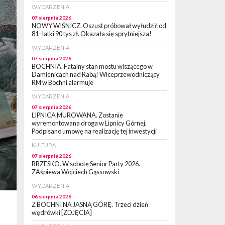
WYDARZENIA
07 sierpnia 2026
NOWY WIŚNICZ. Oszust próbował wyłudzić od
81- latki 90 tys zł. Okazała się sprytniejsza!
WYDARZENIA
07 sierpnia 2026
BOCHNIA. Fatalny stan mostu wiszącego w
Damienicach nad Rabą! Wiceprzewodniczący
RM w Bochni alarmuje
WYDARZENIA
07 sierpnia 2026
LIPNICA MUROWANA. Zostanie
wyremontowana droga w Lipnicy Górnej.
Podpisano umowę na realizację tej inwestycji
KULTURA
07 sierpnia 2026
BRZESKO. W sobotę Senior Party 2026.
ZAśpiewa Wojciech Gąssowski
WYDARZENIA
06 sierpnia 2026
Z BOCHNI NA JASNĄ GÓRĘ. Trzeci dzień
wędrówki [ZDJĘCIA]