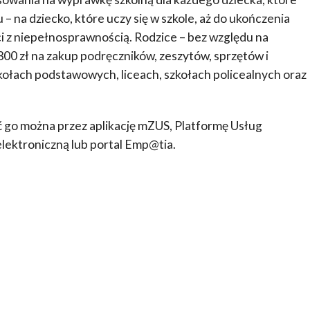
 – na dziecko, które uczy się w szkole, aż do ukończenia
eci z niepełnosprawnością. Rodzice – bez względu na
0 zł na zakup podręczników, zeszytów, sprzętów i
ołach podstawowych, liceach, szkołach policealnych oraz
ć go można przez aplikację mZUS, Platformę Usług
lektroniczną lub portal Emp@tia.