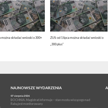
a można składać wnioski o 300+
ZUS: od 1 lipca można składać wnioski o
„300 plus”
NAJNOWSZE WYDARZENIA
07 sierpnia 2026
BOCHNIA. Magistrat informuje – stan mostu wiszącego nad
Rabą jest monitorowany
s