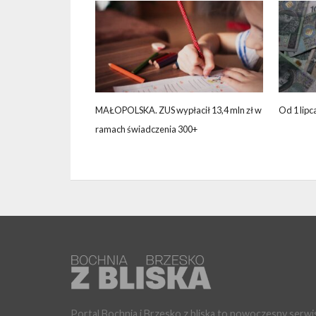
MAŁOPOLSKA. ZUS wypłacił 13,4 mln zł w
Od 1 lipc
ramach świadczenia 300+
Portal Bochnia i Brzesko z bliska to nowoczesny serwi