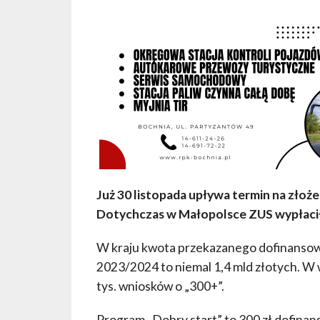
Już 30 listopada upływa termin na złoż
Dotychczas w Małopolsce ZUS wypłacił 
W kraju kwota przekazanego dofinansow
2023/2024 to niemal 1,4 mld złotych. W 
tys. wniosków o „300+”.
Program „Dobry start” to 300 zł dofinan