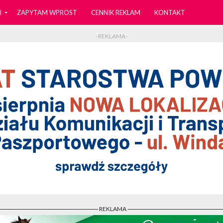
I
ZAPYTAM WPROST
CENNIK REKLAM
KONTAKT
- REKLAMA -
- REKLAMA -