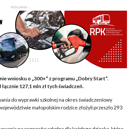
- REKLAMA -
enie wniosku o „300+” z programu „Dobry Start”.
łącznie 127,1 mln zł tych świadczeń.
ania do wyprawki szkolnej na okres świadczeniowy
województwie małopolskim rodzice złożyli przeszło 293
sowania na wyprawkę szkolną dla każdego dziecka, które