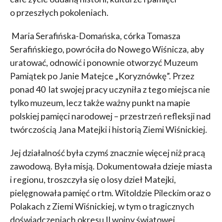
o przeszłych pokoleniach.
Maria Serafińska-Domańska, córka Tomasza
Serafińskiego, powróciła do Nowego Wiśnicza, aby
uratować, odnowić i ponownie otworzyć Muzeum
Pamiątek po Janie Matejce „Koryznówkę”. Przez
ponad 40 lat swojej pracy uczyniła z tego miejsca nie
tylko muzeum, lecz także ważny punkt na mapie
polskiej pamięci narodowej – przestrzeń refleksji nad
twórczością Jana Matejki i historią Ziemi Wiśnickiej.
Jej działalność była czymś znacznie więcej niż pracą
zawodową. Była misją. Dokumentowała dzieje miasta
i regionu, troszczyła się o losy dzieł Matejki,
pielęgnowała pamięć o rtm. Witoldzie Pileckim oraz o
Polakach z Ziemi Wiśnickiej, w tym o tragicznych
doświadczeniach okresu II wojny światowej.