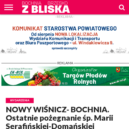
- REKLAMA -
O
NAS
WIADOMOŚCI
ZAPYTAM
CENNIK
KONTAKT
WPROST
REKLAM
- REKLAMA -
WYDARZENIA
NOWY WIŚNICZ- BOCHNIA.
Ostatnie pożegnanie śp. Marii
Serafińskiej-Domańskiej