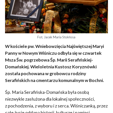
Fot. Jacek Maria Stokłosa
W kościele pw. Wniebowzięcia Najświętszej Maryi
Panny w Nowym Wiśniczu odbyła się w czwartek
Msza Św. pogrzebowa
Śp. Marii Serafińskiej-
Domańskiej. Wieloletnia Kustosz Koryznówki
została pochowana w grobowcu rodziny
Serafińskich na cmentarzu komunalnym w Bochni.
Śp. Maria Serafińska-Domańska była osobą
niezwykle zasłużona dla lokalnej społeczności,
z pochodzenia, z wyboru i z serca. Wiśniczanką, przez
całe życie oddaną historii, kulturze i pamięci