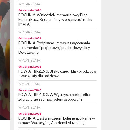
WYDARZENIA
06 sierpnia 2026
BOCHNIA. W niedzielę memoriałowy Bieg
Majora Bacy. Będą zmiany w organizacji ruchu
[MAPA]
WYDARZENIA
06 sierpnia 2026
BOCHNIA. Podpisano umowę na wykonanie
dokumentacji projektowej przebudowy ulicy
Dołuszyckiej
WYDARZENIA
06 sierpnia 2026
POWIAT BRZESKI. Blisko dzieci, blisko rodziców
– warsztaty dla rodziców
WYDARZENIA
06 sierpnia 2026
POWIAT BRZESKI. W Wytrzyszczce karetka
zderzyła się z samochodem osobowym
WYDARZENIA
06 sierpnia 2026
BOCHNIA. Dziś w muzeum kolejne spotkanie w
ramach Wakacyjnej Akademii Muzealnej