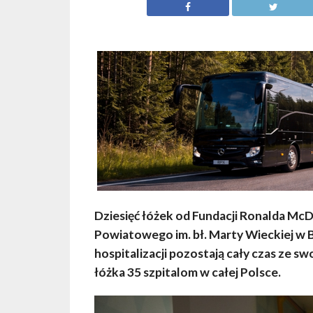
Dziesięć łóżek od Fundacji Ronalda McDo
Powiatowego im. bł. Marty Wieckiej w Bo
hospitalizacji pozostają cały czas ze s
łóżka 35 szpitalom w całej Polsce.