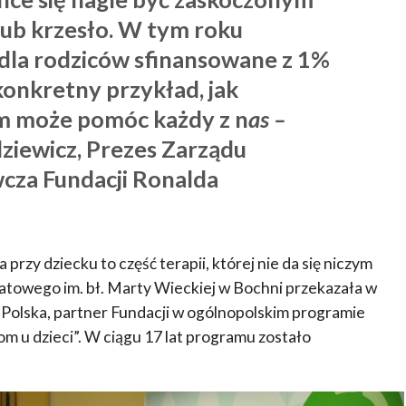
ub krzesło. W tym roku
dla rodziców sfinansowane z 1%
konkretny przykład, jak
m może pomóc każdy z n
as –
iewicz, Prezes Zarządu
cza Fundacji Ronalda
 przy dziecku to część terapii, której nie da się niczym
wiatowego im. bł. Marty Wieckiej w Bochni przekazała w
 Polska, partner Fundacji w ogólnopolskim programie
u dzieci”. W ciągu 17 lat programu zostało