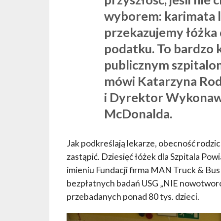
wyborem: karimata l
przekazujemy łóżka 
podatku. To bardzo 
publicznym szpitalo
mówi Katarzyna Rodz
i Dyrektor Wykonaw
McDonalda.
Jak podkreślają lekarze, obecność rodzica
zastąpić. Dziesięć łóżek dla Szpitala Po
imieniu Fundacji firma MAN Truck & Bus
bezpłatnych badań USG „NIE nowotworom 
przebadanych ponad 80 tys. dzieci.