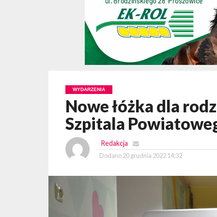
WYDARZENIA
Nowe łóżka dla rod
Szpitala Powiatowe
Redakcja
Dodano
20 grudnia 2022 14:32