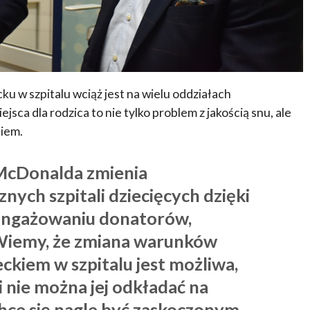
ku w szpitalu wciąż jest na wielu oddziałach
sca dla rodzica to nie tylko problem z jakością snu, ale
iem.
McDonalda zmienia
nych szpitali dziecięcych dzięki
angażowaniu donatorów,
. Wiemy, że zmiana warunków
eckiem w szpitalu jest możliwa,
i nie można jej odkładać na
 chce się nagle być zaskoczonym