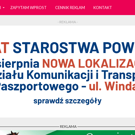
I
ZAPYTAM WPROST
CENNIK REKLAM
KONTAKT
- REKLAMA -
- REKLAMA -