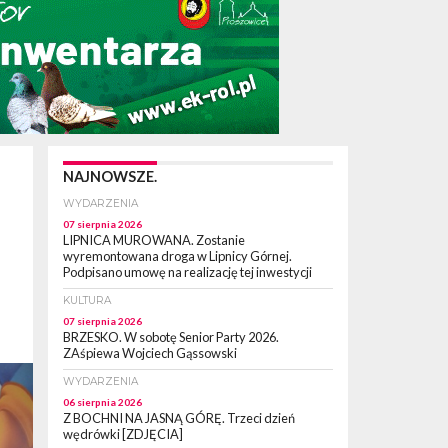
NAJNOWSZE.
WYDARZENIA
07 sierpnia 2026
LIPNICA MUROWANA. Zostanie
wyremontowana droga w Lipnicy Górnej.
Podpisano umowę na realizację tej inwestycji
KULTURA
07 sierpnia 2026
BRZESKO. W sobotę Senior Party 2026.
ZAśpiewa Wojciech Gąssowski
WYDARZENIA
06 sierpnia 2026
Z BOCHNI NA JASNĄ GÓRĘ. Trzeci dzień
wędrówki [ZDJĘCIA]