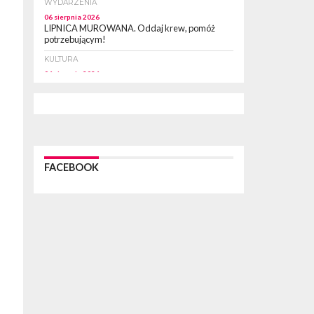
WYDARZENIA
06 sierpnia 2026
LIPNICA MUROWANA. Oddaj krew, pomóż
potrzebującym!
KULTURA
06 sierpnia 2026
BOCHNIA. W niedzielę Muzyczna Altana, a w
niej Orkiestra Dęta Kopalni Soli Bochnia
WYDARZENIA
06 sierpnia 2026
BRZESKO. Lepsze warunki dla strażaków z OSP
Okocim!
FACEBOOK
WYDARZENIA
06 sierpnia 2026
BORZĘCIN. Już w najbliższy weekend XIX
Borzęckie Święto Grzyba: Zenek Martyniuk i
Justyna Steczkowska
PIELGRZYMKA 2026
05 sierpnia 2026
Z BOCHNI NA JASNĄ GÓRĘ. Drugi dzień
wędrówki [ZDJĘCIA]
WYDARZENIA
05 sierpnia 2026