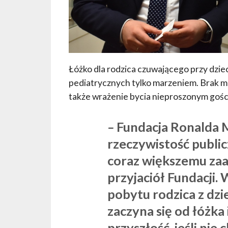
Łóżko dla rodzica czuwającego przy dziec
pediatrycznych tylko marzeniem. Brak miej
także wrażenie bycia nieproszonym gośc
–
Fundacja Ronalda 
rzeczywistość publicz
coraz większemu za
przyjaciół Fundacji
pobytu rodzica z dzi
zaczyna się od łóżka 
przyszłość, jeśli nie