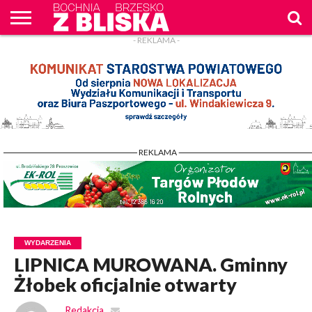
- REKLAMA -
O
NAS
WIADOMOŚCI
ZAPYTAM
CENNIK
KONTAKT
WPROST
REKLAM
- REKLAMA -
WYDARZENIA
LIPNICA MUROWANA. Gminny
Żłobek oficjalnie otwarty
Redakcja