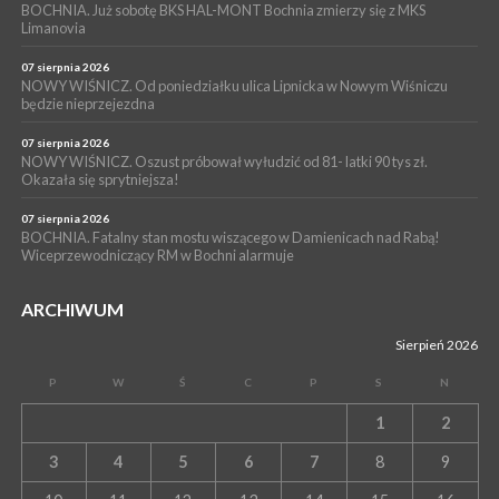
Przestrzennego Miasta Bochnia. To odpowiedź na działania
BOCHNIA. Już sobotę BKS HAL-MONT Bochnia zmierzy się z MKS
Limanovia
magistratu
07 sierpnia 2026
NOWY WIŚNICZ. Od poniedziałku ulica Lipnicka w Nowym Wiśniczu
będzie nieprzejezdna
07 sierpnia 2026
NOWY WIŚNICZ. Oszust próbował wyłudzić od 81- latki 90 tys zł.
Okazała się sprytniejsza!
07 sierpnia 2026
BOCHNIA. Fatalny stan mostu wiszącego w Damienicach nad Rabą!
Wiceprzewodniczący RM w Bochni alarmuje
ARCHIWUM
Sierpień 2026
P
W
Ś
C
P
S
N
1
2
3
4
5
6
7
8
9