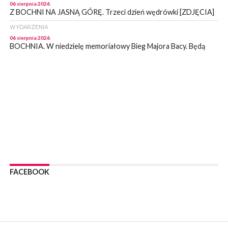
06 sierpnia 2026
Z BOCHNI NA JASNĄ GÓRĘ. Trzeci dzień wędrówki [ZDJĘCIA]
WYDARZENIA
06 sierpnia 2026
BOCHNIA. W niedzielę memoriałowy Bieg Majora Bacy. Będą
zmiany w organizacji ruchu [MAPA]
WYDARZENIA
06 sierpnia 2026
BOCHNIA. Podpisano umowę na wykonanie dokumentacji
projektowej przebudowy ulicy Dołuszyckiej
WYDARZENIA
06 sierpnia 2026
POWIAT BRZESKI. Blisko dzieci, blisko rodziców – warsztaty dla
rodziców
WYDARZENIA
06 sierpnia 2026
FACEBOOK
POWIAT BRZESKI. W Wytrzyszczce karetka zderzyła się z
samochodem osobowym
WYDARZENIA
06 sierpnia 2026
BOCHNIA. Dziś w muzeum kolejne spotkanie w ramach