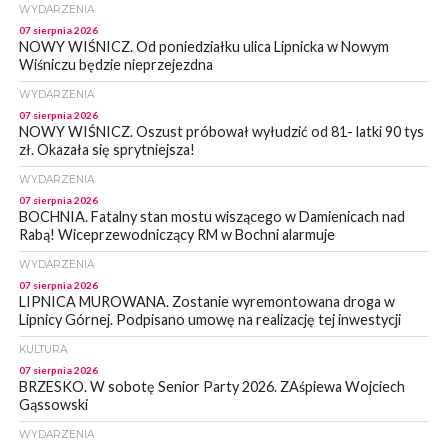
WYDARZENIA
07 sierpnia 2026
NOWY WIŚNICZ. Od poniedziałku ulica Lipnicka w Nowym
Wiśniczu będzie nieprzejezdna
WYDARZENIA
07 sierpnia 2026
NOWY WIŚNICZ. Oszust próbował wyłudzić od 81- latki 90 tys
zł. Okazała się sprytniejsza!
WYDARZENIA
07 sierpnia 2026
BOCHNIA. Fatalny stan mostu wiszącego w Damienicach nad
Rabą! Wiceprzewodniczący RM w Bochni alarmuje
WYDARZENIA
07 sierpnia 2026
LIPNICA MUROWANA. Zostanie wyremontowana droga w
Lipnicy Górnej. Podpisano umowę na realizację tej inwestycji
KULTURA
07 sierpnia 2026
BRZESKO. W sobotę Senior Party 2026. ZAśpiewa Wojciech
Gąssowski
WYDARZENIA